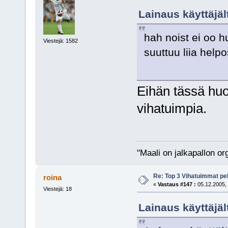
Lainaus käyttäjält
hah noist ei oo 
Viestejä: 1582
suuttuu liia help
Eihän tässä huo
vihatuimpia.
"Maali on jalkapallon o
Re: Top 3 Vihatuimmat pel
roina
«
Vastaus #147 :
05.12.2005, 
Viestejä: 18
Lainaus käyttäjäl