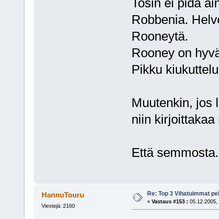
Tosin ei pidä a
Robbenia. Helve
Rooneytä.
Rooney on hyvä 
Pikku kiukuttelu 
Muutenkin, jos l
niin kirjoittakaa
Että semmosta.
Re: Top 3 Vihatuimmat pel
HannuTouru
«
Vastaus #153 :
05.12.2005, 
Viestejä: 2160