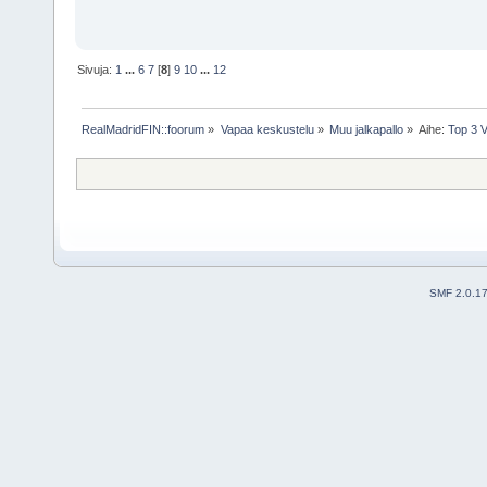
Sivuja:
1
...
6
7
[
8
]
9
10
...
12
RealMadridFIN::foorum
»
Vapaa keskustelu
»
Muu jalkapallo
»
Aihe:
Top 3 V
SMF 2.0.1