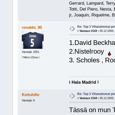
Gerrard, Lampard, Terry
Totti, Del Piero, Nesta
jr, Joaquin, Riquelme, B
Re: Top 3 Vihatuimmat pel
ronaldo_90
«
Vastaus #143 :
05.12.2005, 
1.David Beck
2.Nistelrooy
Viestejä: 2051
! Merci Zizou i
3. Scholes , R
i Hala Madrid !
Re: Top 3 Vihatuimmat pel
Kettuhillo
«
Vastaus #144 :
05.12.2005, 
Viestejä: 8
Tässä on mun 