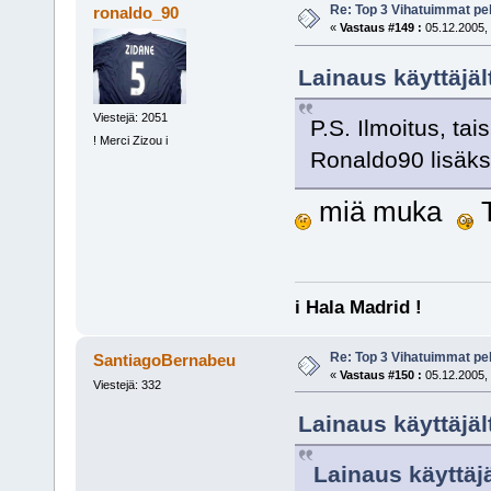
Re: Top 3 Vihatuimmat pel
ronaldo_90
«
Vastaus #149 :
05.12.2005, 
Lainaus käyttäjält
Viestejä: 2051
P.S. Ilmoitus, t
! Merci Zizou i
Ronaldo90 lisäks
miä muka
T
i Hala Madrid !
Re: Top 3 Vihatuimmat pel
SantiagoBernabeu
«
Vastaus #150 :
05.12.2005, 
Viestejä: 332
Lainaus käyttäjäl
Lainaus käyttäjä