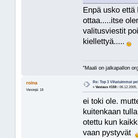
Enpä usko että 
ottaa.....itse o
valitusviestit 
kiellettyä.....
"Maali on jalkapallon o
Re: Top 3 Vihatuimmat pel
roina
«
Vastaus #159 :
06.12.2005, 
Viestejä: 18
ei toki ole. mut
kuitenkaan tulla
otettu kun kaik
vaan pystyvät