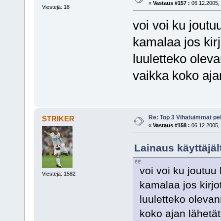
«
Vastaus #157 :
06.12.2005, 
Viestejä: 18
voi voi ku joutuu
kamalaa jos kirjo
luuletteko olev
vaikka koko ajan
Re: Top 3 Vihatuimmat pel
STRIKER
«
Vastaus #158 :
06.12.2005, 
Lainaus käyttäjält
voi voi ku joutuu 
Viestejä: 1582
kamalaa jos kirjot
luuletteko olevan
koko ajan lähetät