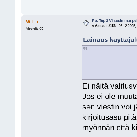
Re: Top 3 Vihatuimmat pel
WiLLe
«
Vastaus #156 :
06.12.2005, 
Viestejä: 85
Lainaus käyttäjält
Ei näitä valitusv
Jos ei ole muut
sen viestin voi 
kirjoitusasu pitä
myönnän että kir