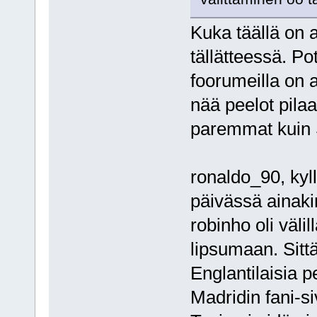
Kuka täällä on a
tällätteessä. Po
foorumeilla on a
nää peelot pila
paremmat kuin 
ronaldo_90, kyll
päivässä ainaki
robinho oli väli
lipsumaan. Sittä 
Englantilaisia 
Madridin fani-si