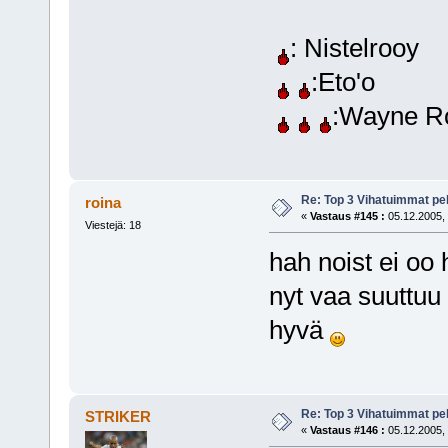
: Nistelrooy
:Eto'o
:Wayne R
Re: Top 3 Vihatuimmat pel
roina
«
Vastaus #145 :
05.12.2005, 
Viestejä: 18
hah noist ei oo
nyt vaa suuttuu 
hyvä
Re: Top 3 Vihatuimmat pel
STRIKER
«
Vastaus #146 :
05.12.2005, 