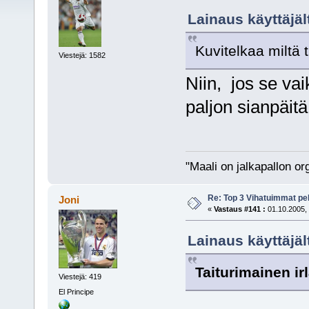
Lainaus käyttäjäl
Kuvitelkaa miltä t
Viestejä: 1582
Niin, jos se vai
paljon sianpäit
"Maali on jalkapallon o
Re: Top 3 Vihatuimmat pel
Joni
«
Vastaus #141 :
01.10.2005, 
Lainaus käyttäjält
Taiturimainen ir
Viestejä: 419
El Principe