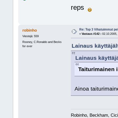
reps
Re: Top 3 Vihatuimmat pel
robinho
«
Vastaus #142 :
02.10.2005, 
Viestejä: 559
Rooney, C.Ronaldo and Becks
Lainaus käyttäjäl
for ever
Lainaus käyttäjä
Taiturimainen i
Ainoa taiturimain
Robinho, Beckham, Cici