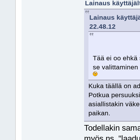
Lainaus käyttäjält
Lainaus käyttäj
22.48.12
Tää ei oo ehkä 
se valittaminen 
Kuka täällä on ad
Potkua persuuksii
asiallistakin väk
paikan.
Todellakin sama.
myös ns. "laaduk