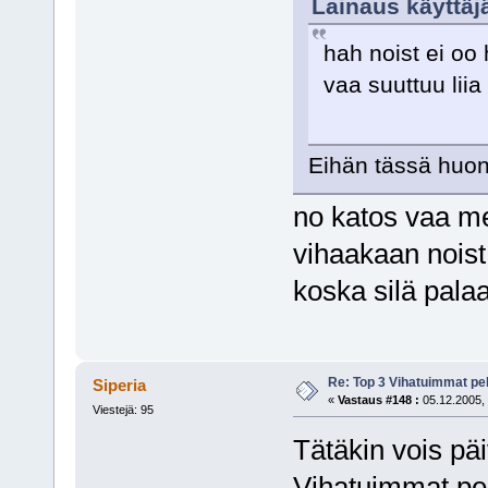
Lainaus käyttäjä
hah noist ei oo
vaa suuttuu lii
Eihän tässä huono
no katos vaa me
vihaakaan noist
koska silä palaa
Re: Top 3 Vihatuimmat pel
Siperia
«
Vastaus #148 :
05.12.2005, 
Viestejä: 95
Tätäkin vois päiv
Vihatuimmat pel