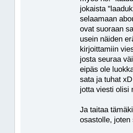
jokaista "laaduk
selaamaan about
ovat suoraan sa
usein näiden er
kirjoittamiin vie
josta seuraa väi
eipäs ole luokka
sata ja tuhat x
jotta viesti oli
Ja taitaa tämäk
osastolle, joten 