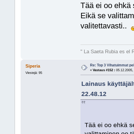
Tää ei oo ehkä s
Eikä se valitta
valitettavasti..
" La Saeta Rubia es el 
Re: Top 3 Vihatuimmat pel
Siperia
«
Vastaus #152 :
05.12.2005, 
Viestejä: 95
Lainaus käyttäjäl
22.48.12
Tää ei oo ehkä se
valittaminen oo t