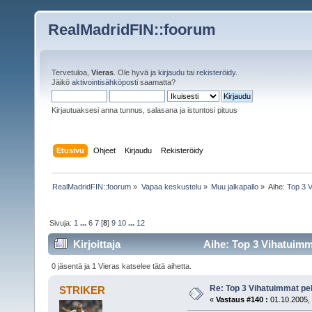
RealMadridFIN::foorum
Tervetuloa,
Vieras
. Ole hyvä ja
kirjaudu
tai
rekisteröidy
.
Jäikö
aktivointisähköposti
saamatta?
Kirjautuaksesi anna tunnus, salasana ja istuntosi pituus
Etusivu
Ohjeet
Kirjaudu
Rekisteröidy
RealMadridFIN::foorum
»
Vapaa keskustelu
»
Muu jalkapallo
»
Aihe:
Top 3 V
Sivuja:
1
...
6
7
[
8
]
9
10
...
12
Kirjoittaja
Aihe: Top 3 Vihatuimma
0 jäsentä ja 1 Vieras katselee tätä aihetta.
Re: Top 3 Vihatuimmat pel
STRIKER
«
Vastaus #140 :
01.10.2005, 