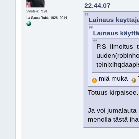
22.44.07
Viestejä: 7191
La Saeta Rubia 1926–2014
Lainaus käyttäjä
Lainaus käyttäj
P.S. Ilmoitus,
uuden(robinho
teinixihqdaap
miä muka
Totuus kirpaisee
Ja voi jumalauta 
menolla tästä iha