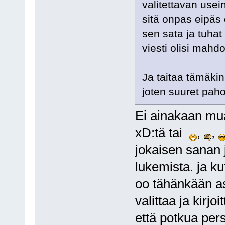
valitettavan usei
sitä onpas eipäs 
sen sata ja tuhat
viesti olisi mahd
Ja taitaa tämäki
joten suuret pahoi
Ei ainakaan mua 
xD:tä tai
,
,
jokaisen sanan 
lukemista. ja ku
oo tähänkään ast
valittaa ja kirj
että potkua per