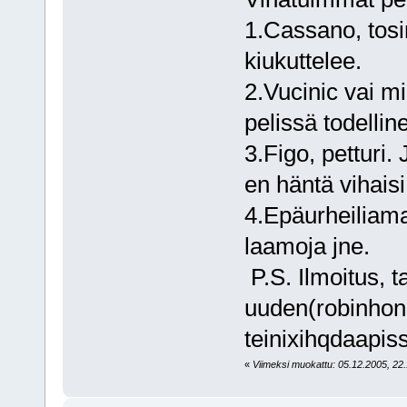
1.Cassano, tosi
kiukuttelee.
2.Vucinic vai m
pelissä todellin
3.Figo, petturi. 
en häntä vihaisi
4.Epäurheiliamai
laamoja jne.
P.S. Ilmoitus, 
uuden(robinhon 
teinixihqdaapis
«
Viimeksi muokattu: 05.12.2005, 22.1