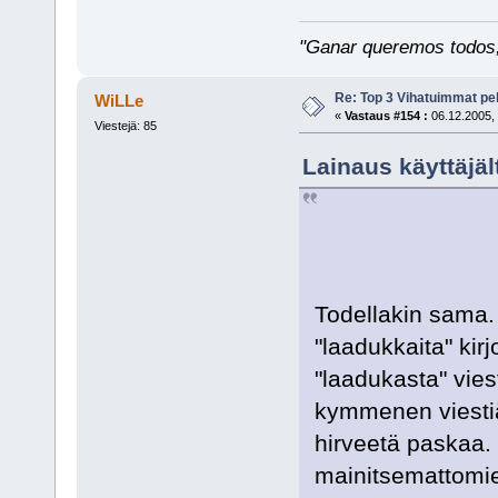
"Ganar queremos todos, 
Re: Top 3 Vihatuimmat pel
WiLLe
«
Vastaus #154 :
06.12.2005, 
Viestejä: 85
Lainaus käyttäjäl
Todellakin sama. 
"laadukkaita" kirj
"laadukasta" vie
kymmenen viestiä 
hirveetä paskaa. 
mainitsemattomien