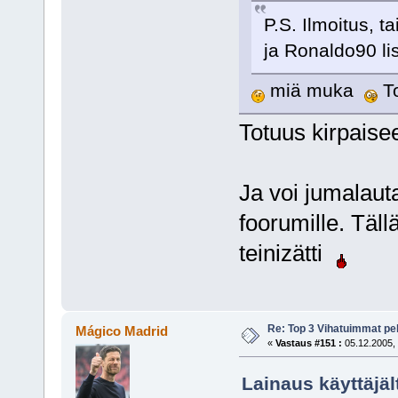
P.S. Ilmoitus, 
ja Ronaldo90 li
miä muka
To
Totuus kirpaise
Ja voi jumalauta
foorumille. Täll
teinizätti
Re: Top 3 Vihatuimmat pel
Mágico Madrid
«
Vastaus #151 :
05.12.2005, 
Lainaus käyttäjäl