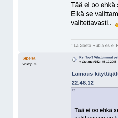
Tää ei oo ehkä s
Eikä se valitta
valitettavasti..
" La Saeta Rubia es el 
Re: Top 3 Vihatuimmat pel
Siperia
«
Vastaus #152 :
05.12.2005, 
Viestejä: 95
Lainaus käyttäjäl
22.48.12
Tää ei oo ehkä se
valittaminen oo t