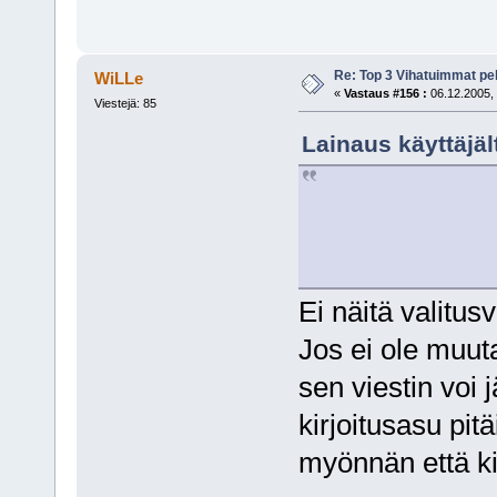
Re: Top 3 Vihatuimmat pel
WiLLe
«
Vastaus #156 :
06.12.2005, 
Viestejä: 85
Lainaus käyttäjält
Ei näitä valitusv
Jos ei ole muut
sen viestin voi 
kirjoitusasu pitä
myönnän että kir