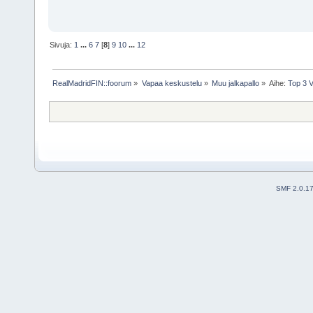
Sivuja:
1
...
6
7
[
8
]
9
10
...
12
RealMadridFIN::foorum
»
Vapaa keskustelu
»
Muu jalkapallo
»
Aihe:
Top 3 V
SMF 2.0.1