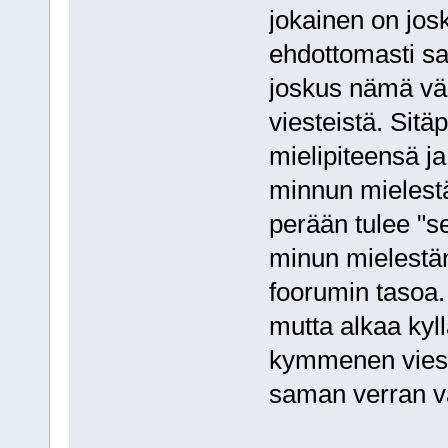
jokainen on josk
ehdottomasti sam
joskus nämä väit
viesteistä. Sitä
mielipiteensä ja
minnun mielestä
perään tulee "se
minun mielestän
foorumin tasoa. 
mutta alkaa kyll
kymmenen viesti
saman verran va