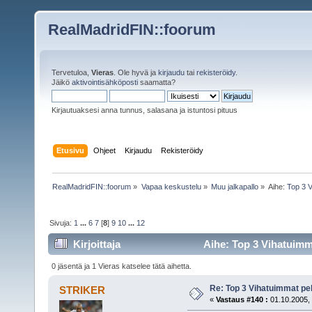
RealMadridFIN::foorum
Tervetuloa,
Vieras
. Ole hyvä ja
kirjaudu
tai
rekisteröidy
.
Jäikö
aktivointisähköposti
saamatta?
Kirjautuaksesi anna tunnus, salasana ja istuntosi pituus
Etusivu
Ohjeet
Kirjaudu
Rekisteröidy
RealMadridFIN::foorum
»
Vapaa keskustelu
»
Muu jalkapallo
»
Aihe:
Top 3 V
Sivuja:
1
...
6
7
[
8
]
9
10
...
12
Kirjoittaja
Aihe: Top 3 Vihatuimma
0 jäsentä ja 1 Vieras katselee tätä aihetta.
Re: Top 3 Vihatuimmat pel
STRIKER
«
Vastaus #140 :
01.10.2005, 