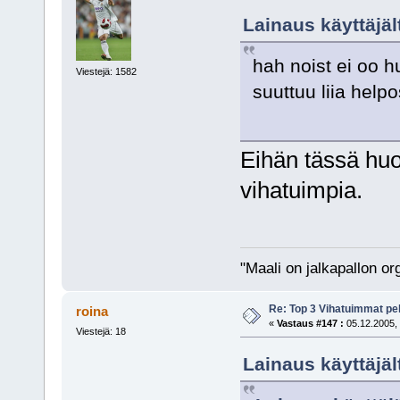
Lainaus käyttäjält
hah noist ei oo 
Viestejä: 1582
suuttuu liia help
Eihän tässä huo
vihatuimpia.
"Maali on jalkapallon o
Re: Top 3 Vihatuimmat pel
roina
«
Vastaus #147 :
05.12.2005, 
Viestejä: 18
Lainaus käyttäjäl