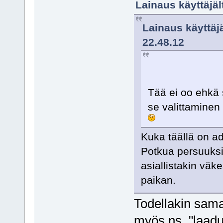
Lainaus käyttäjält
Lainaus käyttäj
22.48.12
Tää ei oo ehkä 
se valittaminen 
Kuka täällä on ad
Potkua persuuksii
asiallistakin väk
paikan.
Todellakin sama.
myös ns. "laaduk