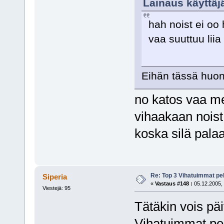
Lainaus käyttäjä
hah noist ei oo
vaa suuttuu lii
Eihän tässä huono
no katos vaa me
vihaakaan noist
koska silä palaa
Re: Top 3 Vihatuimmat pel
Siperia
«
Vastaus #148 :
05.12.2005, 
Viestejä: 95
Tätäkin vois päiv
Vihatuimmat pel