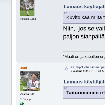
Lainaus käyttäjäl
Kuvitelkaa miltä t
Viestejä: 1582
Niin, jos se vai
paljon sianpäit
"Maali on jalkapallon o
Re: Top 3 Vihatuimmat pel
Joni
«
Vastaus #141 :
01.10.2005, 
Lainaus käyttäjält
Taiturimainen ir
Viestejä: 419
El Principe