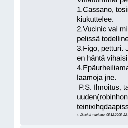
1.Cassano, tosi
kiukuttelee.
2.Vucinic vai m
pelissä todellin
3.Figo, petturi. 
en häntä vihaisi
4.Epäurheiliamai
laamoja jne.
P.S. Ilmoitus, 
uuden(robinhon 
teinixihqdaapis
«
Viimeksi muokattu: 05.12.2005, 22.1