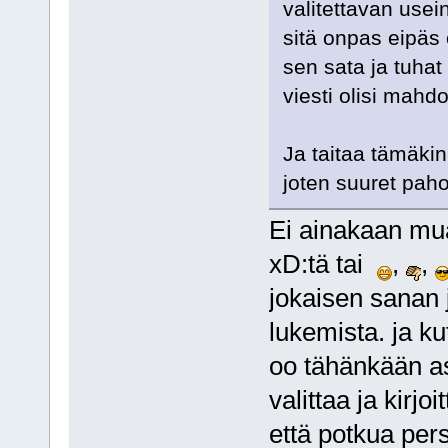
valitettavan usei
sitä onpas eipäs 
sen sata ja tuhat
viesti olisi mahd
Ja taitaa tämäki
joten suuret pahoi
Ei ainakaan mua 
xD:tä tai
,
,
jokaisen sanan 
lukemista. ja ku
oo tähänkään ast
valittaa ja kirj
että potkua per