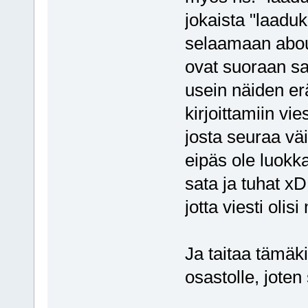
jokaista "laaduk
selaamaan about
ovat suoraan sa
usein näiden er
kirjoittamiin vie
josta seuraa väi
eipäs ole luokka
sata ja tuhat x
jotta viesti oli
Ja taitaa tämäk
osastolle, joten 