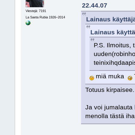
22.44.07
Viestejä: 7191
La Saeta Rubia 1926–2014
Lainaus käyttäjä
Lainaus käyttäj
P.S. Ilmoitus,
uuden(robinho
teinixihqdaap
miä muka
Totuus kirpaisee
Ja voi jumalauta 
menolla tästä iha