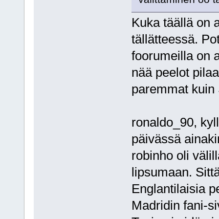
Kuka täällä on a
tällätteessä. Po
foorumeilla on a
nää peelot pila
paremmat kuin 
ronaldo_90, kyll
päivässä ainaki
robinho oli väli
lipsumaan. Sittä 
Englantilaisia 
Madridin fani-si