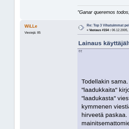
"Ganar queremos todos, 
Re: Top 3 Vihatuimmat pel
WiLLe
«
Vastaus #154 :
06.12.2005, 
Viestejä: 85
Lainaus käyttäjäl
Todellakin sama. 
"laadukkaita" kirj
"laadukasta" vie
kymmenen viestiä 
hirveetä paskaa. 
mainitsemattomien