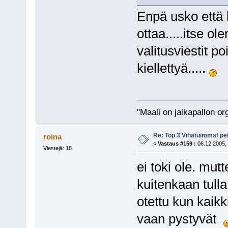
Enpä usko että 
ottaa.....itse o
valitusviestit 
kiellettyä.....
"Maali on jalkapallon o
Re: Top 3 Vihatuimmat pel
roina
«
Vastaus #159 :
06.12.2005, 
Viestejä: 18
ei toki ole. mut
kuitenkaan tulla
otettu kun kaik
vaan pystyvät