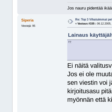
Jos nauru pidentää ikää
Re: Top 3 Vihatuimmat pel
Siperia
«
Vastaus #155 :
06.12.2005, 
Viestejä: 95
Lainaus käyttäjäl
Ei näitä valitusv
Jos ei ole muut
sen viestin voi 
kirjoitusasu pitä
myönnän että kir