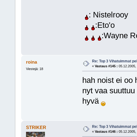
: Nistelrooy
:Eto'o
:Wayne R
Re: Top 3 Vihatuimmat pel
roina
«
Vastaus #145 :
05.12.2005, 
Viestejä: 18
hah noist ei oo
nyt vaa suuttuu 
hyvä
Re: Top 3 Vihatuimmat pel
STRIKER
«
Vastaus #146 :
05.12.2005, 