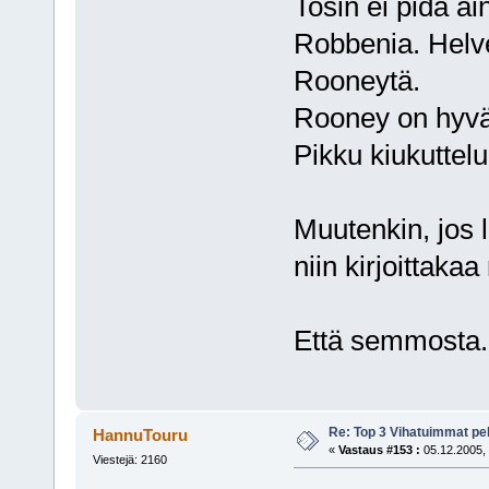
Tosin ei pidä a
Robbenia. Helve
Rooneytä.
Rooney on hyvä 
Pikku kiukuttelu 
Muutenkin, jos l
niin kirjoittakaa
Että semmosta.
Re: Top 3 Vihatuimmat pel
HannuTouru
«
Vastaus #153 :
05.12.2005, 
Viestejä: 2160