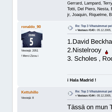
Gerrard, Lampard, Terry
Totti, Del Piero, Nesta
jr, Joaquin, Riquelme, B
Re: Top 3 Vihatuimmat pel
ronaldo_90
«
Vastaus #143 :
05.12.2005, 
1.David Beck
2.Nistelrooy
Viestejä: 2051
! Merci Zizou i
3. Scholes , R
i Hala Madrid !
Re: Top 3 Vihatuimmat pel
Kettuhillo
«
Vastaus #144 :
05.12.2005, 
Viestejä: 8
Tässä on mun 