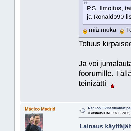
P.S. Ilmoitus, 
ja Ronaldo90 li
miä muka
To
Totuus kirpaise
Ja voi jumalauta
foorumille. Täll
teinizätti
Re: Top 3 Vihatuimmat pel
Mágico Madrid
«
Vastaus #151 :
05.12.2005, 
Lainaus käyttäjäl