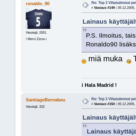
Re: Top 3 Vihatuimmat pel
ronaldo_90
«
Vastaus #149 :
05.12.2005, 
Lainaus käyttäjält
Viestejä: 2051
P.S. Ilmoitus, t
! Merci Zizou i
Ronaldo90 lisäks
miä muka
T
i Hala Madrid !
Re: Top 3 Vihatuimmat pel
SantiagoBernabeu
«
Vastaus #150 :
05.12.2005, 
Viestejä: 332
Lainaus käyttäjäl
Lainaus käyttäjä