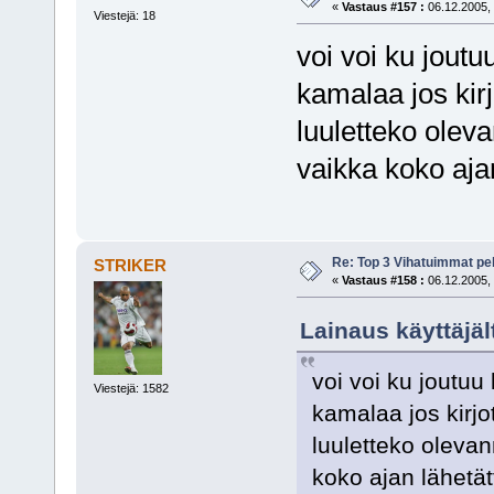
«
Vastaus #157 :
06.12.2005, 
Viestejä: 18
voi voi ku joutuu
kamalaa jos kirjo
luuletteko olev
vaikka koko ajan
Re: Top 3 Vihatuimmat pel
STRIKER
«
Vastaus #158 :
06.12.2005, 
Lainaus käyttäjält
voi voi ku joutuu 
Viestejä: 1582
kamalaa jos kirjot
luuletteko olevan
koko ajan lähetät