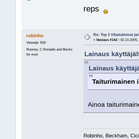
reps
Re: Top 3 Vihatuimmat pel
robinho
«
Vastaus #142 :
02.10.2005, 
Viestejä: 559
Rooney, C.Ronaldo and Becks
Lainaus käyttäjäl
for ever
Lainaus käyttäjä
Taiturimainen i
Ainoa taiturimain
Robinho, Beckham, Cici