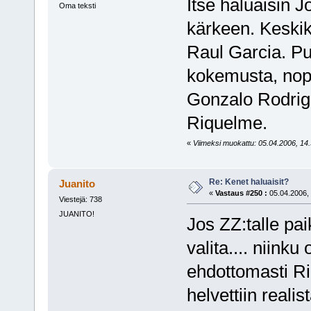
Itse haluaisin J
Oma teksti
kärkeen. Keskik
Raul Garcia. P
kokemusta, nope
Gonzalo Rodrigu
Riquelme.
«
Viimeksi muokattu: 05.04.2006, 14.
Re: Kenet haluaisit?
Juanito
«
Vastaus #250 :
05.04.2006, 
Viestejä: 738
JUANITO!
Jos ZZ:talle pai
valita.... niink
ehdottomasti R
helvettiin realis