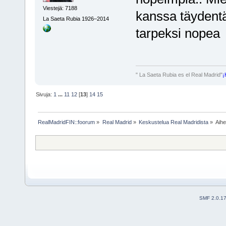
Viestejä: 7188
kanssa täydent
La Saeta Rubia 1926–2014
tarpeksi nope
" La Saeta Rubia es el Real Madrid"
¡
Sivuja:
1
...
11
12
[
13
]
14
15
RealMadridFIN::foorum
»
Real Madrid
»
Keskustelua Real Madridista
»
Aih
SMF 2.0.1