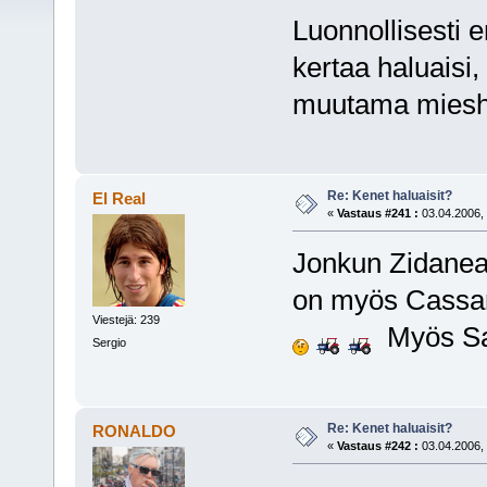
Luonnollisesti e
kertaa haluaisi,
muutama mieshän
Re: Kenet haluaisit?
El Real
«
Vastaus #241 :
03.04.2006, 
Jonkun Zidanea
on myös Cass
Viestejä: 239
Myös Sav
Sergio
Re: Kenet haluaisit?
RONALDO
«
Vastaus #242 :
03.04.2006, 