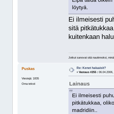
löytyä.
Ei ilmeisesti pu
sitä pitkätukkaa
kuitenkaan halu
Jotkut sanovat sitä nautinnoksi, minä
Re: Kenet haluaisit?
Puskas
«
Vastaus #255 :
06.04.2006, 
Viestejä: 1835
Lainaus
Oma teksti
Ei ilmeisesti puh
pitkätukkaa, olik
madridiin..