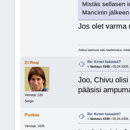
Mistäs sellasen i
Mancinin jälkee
Jos olet varma ni
Jotkut sanovat sitä nautinnoksi, minä
Re: Kenet haluaisit?
El Real
«
Vastaus #248 :
05.04.2006, 
Joo, Chivu olisi
pääsisi ampum
Viestejä: 239
Sergio
Re: Kenet haluaisit?
Puskas
«
Vastaus #249 :
05.04.2006, 
Viestejä: 1835