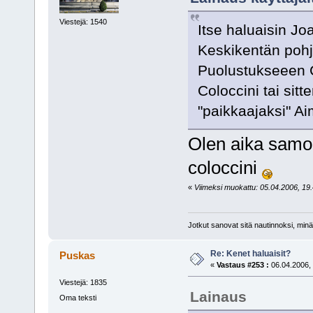
Viestejä: 1540
Itse haluaisin Jo
Keskikentän pohj
Puolustukseeen 
Coloccini tai si
"paikkaajaksi" Ai
Olen aika samoil
coloccini
«
Viimeksi muokattu: 05.04.2006, 19.
Jotkut sanovat sitä nautinnoksi, minä
Re: Kenet haluaisit?
Puskas
«
Vastaus #253 :
06.04.2006, 
Viestejä: 1835
Lainaus
Oma teksti