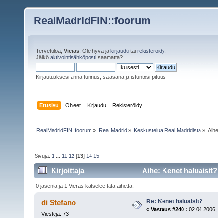
RealMadridFIN::foorum
Tervetuloa,
Vieras
. Ole hyvä ja
kirjaudu
tai
rekisteröidy
.
Jäikö
aktivointisähköposti
saamatta?
Kirjautuaksesi anna tunnus, salasana ja istuntosi pituus
Etusivu
Ohjeet
Kirjaudu
Rekisteröidy
RealMadridFIN::foorum
»
Real Madrid
»
Keskustelua Real Madridista
»
Aih
Sivuja:
1
...
11
12
[
13
]
14
15
Kirjoittaja
Aihe: Kenet haluaisit?
0 jäsentä ja 1 Vieras katselee tätä aihetta.
Re: Kenet haluaisit?
di Stefano
«
Vastaus #240 :
02.04.2006, 
Viestejä: 73