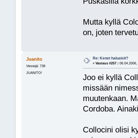
Puskasilla kork
Mutta kyllä Col
on, joten tervet
Re: Kenet haluaisit?
Juanito
«
Vastaus #257 :
06.04.2006, 
Viestejä: 738
JUANITO!
Joo ei kyllä Co
missään nimess
muutenkaan. Ma
Cordoba. Ainak
Collocini olisi 