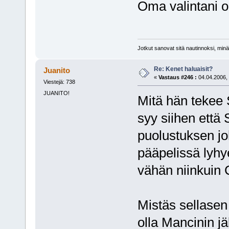
Oma valintani o
Jotkut sanovat sitä nautinnoksi, minä
Re: Kenet haluaisit?
Juanito
«
Vastaus #246 :
04.04.2006, 
Viestejä: 738
JUANITO!
Mitä hän tekee
syy siihen että
puolustuksen jo
pääpelissä lyhye
vähän niinkuin 
Mistäs sellasen
olla Mancinin 