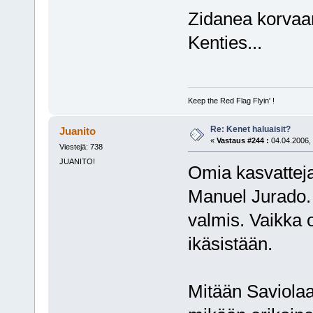
Zidanea korvaa
Kenties...
Keep the Red Flag Flyin' !
Re: Kenet haluaisit?
Juanito
«
Vastaus #244 :
04.04.2006, 
Viestejä: 738
JUANITO!
Omia kasvatteja 
Manuel Jurado. 
valmis. Vaikka
ikäsistään.
Mitään Saviolaa