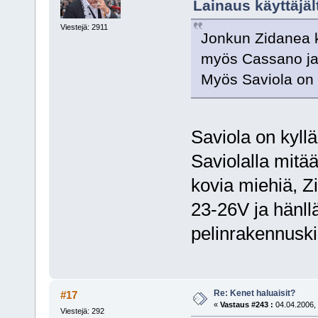
Lainaus käyttäjält
Viestejä: 2911
Jonkun Zidanea 
myös Cassano 
Myös Saviola on 
Saviola on kyllä
Saviolalla mitä
kovia miehiä, Zi
23-26V ja hänllä
pelinrakennuski
Re: Kenet haluaisit?
#17
«
Vastaus #243 :
04.04.2006, 
Viestejä: 292