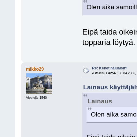
Olen aika samoilla
Eipä taida oike
topparia löytyä.
Re: Kenet haluaisit?
mikko29
«
Vastaus #254 :
06.04.2006, 
Lainaus käyttäjäl
Viestejä: 1540
Lainaus
Olen aika samoil
Eipä taida oikei