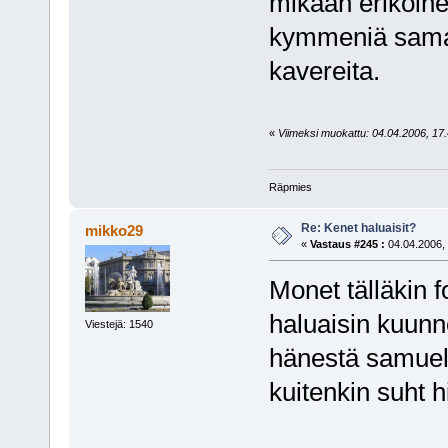
mikään erikoine
kymmeniä samal
kavereita.
«
Viimeksi muokattu: 04.04.2006, 17.4
Räpmies
Re: Kenet haluaisit?
mikko29
«
Vastaus #245 :
04.04.2006, 
Monet tälläkin f
haluaisin kuunn
Viestejä: 1540
hänestä samue
kuitenkin suht hi