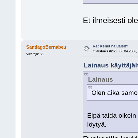
Et ilmeisesti ol
Re: Kenet haluaisit?
SantiagoBernabeu
«
Vastaus #256 :
06.04.2006, 
Viestejä: 332
Lainaus käyttäjäl
Lainaus
Olen aika samoil
Eipä taida oikei
löytyä.