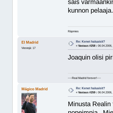
sais varmaankin
kunnon pelaaja.
Räpmies
Re: Kenet haluaisit?
El Madrid
«
Vastaus #258 :
06.04.2006, 
Viestejä: 17
Joaquin olisi pi
----Real Madrid forever!----
Re: Kenet haluaisit?
Mágico Madrid
«
Vastaus #259 :
06.04.2006, 
Minusta Realin tu
nopeimpia.. Mi