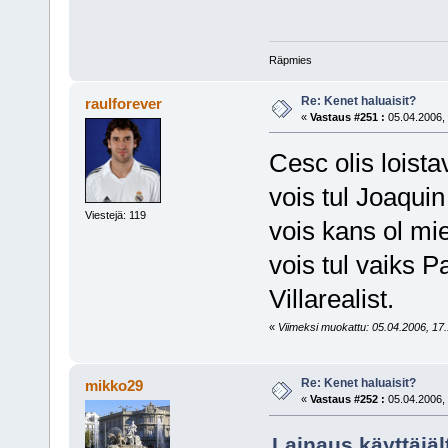
Räpmies
Re: Kenet haluaisit?
raulforever
«
Vastaus #251 :
05.04.2006, 
Cesc olis loistav
vois tul Joaqui
Viestejä: 119
vois kans ol mi
vois tul vaiks P
Villarealist.
«
Viimeksi muokattu: 05.04.2006, 17.1
Re: Kenet haluaisit?
mikko29
«
Vastaus #252 :
05.04.2006, 
Lainaus käyttäjäl