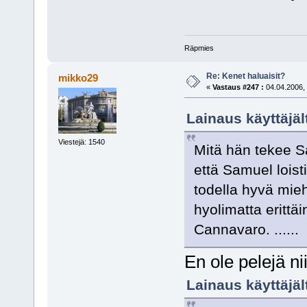
Räpmies
Re: Kenet haluaisit?
mikko29
«
Vastaus #247 :
04.04.2006, 
Lainaus käyttäjäl
Viestejä: 1540
Mitä hän tekee 
että Samuel lois
todella hyvä mie
hyolimatta erittä
Cannavaro. ......
En ole pelejä ni
Lainaus käyttäjäl