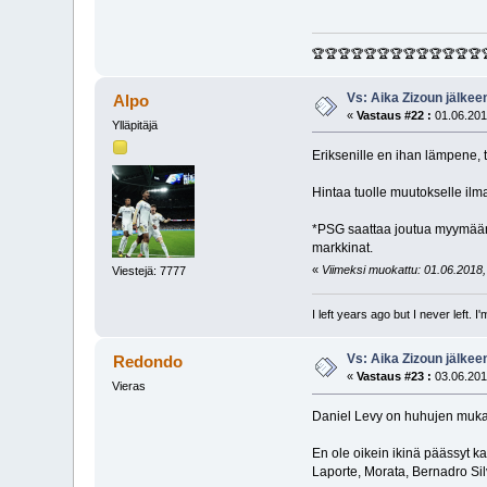
🏆🏆🏆🏆🏆🏆🏆🏆🏆🏆🏆🏆🏆
Vs: Aika Zizoun jälkeen
Alpo
«
Vastaus #22 :
01.06.201
Ylläpitäjä
Eriksenille en ihan lämpene, 
Hintaa tuolle muutokselle ilma
*PSG saattaa joutua myymään 
markkinat.
«
Viimeksi muokattu: 01.06.2018, 
Viestejä: 7777
I left years ago but I never left. 
Vs: Aika Zizoun jälkeen
Redondo
«
Vastaus #23 :
03.06.201
Vieras
Daniel Levy on huhujen mukaa
En ole oikein ikinä päässyt k
Laporte, Morata, Bernadro Si