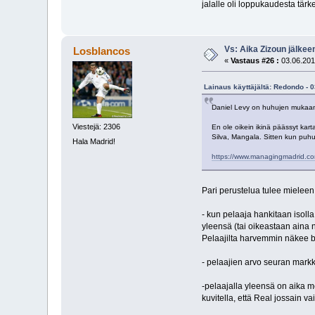
jalalle oli loppukaudesta tär
Vs: Aika Zizoun jälkeen
Losblancos
«
Vastaus #26 :
03.06.201
Lainaus käyttäjältä: Redondo - 0
Daniel Levy on huhujen mukaan 
Viestejä: 2306
En ole oikein ikinä päässyt kar
Silva, Mangala. Sitten kun puh
Hala Madrid!
https://www.managingmadrid.co
Pari perustelua tulee mieleen,
- kun pelaaja hankitaan isolla
yleensä (tai oikeastaan aina n
Pelaajilta harvemmin näkee b
- pelaajien arvo seuran markki
-pelaajalla yleensä on aika m
kuvitella, että Real jossain v