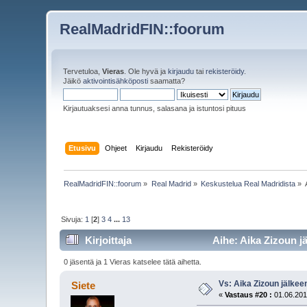
RealMadridFIN::foorum
Tervetuloa,
Vieras
. Ole hyvä ja
kirjaudu
tai
rekisteröidy
.
Jäikö
aktivointisähköposti
saamatta?
Kirjautuaksesi anna tunnus, salasana ja istuntosi pituus
Etusivu
Ohjeet
Kirjaudu
Rekisteröidy
RealMadridFIN::foorum
»
Real Madrid
»
Keskustelua Real Madridista
»
Sivuja:
1
[
2
]
3
4
...
13
Kirjoittaja
Aihe: Aika Zizoun jä
0 jäsentä ja 1 Vieras katselee tätä aihetta.
Vs: Aika Zizoun jälkeen
Siete
«
Vastaus #20 :
01.06.201