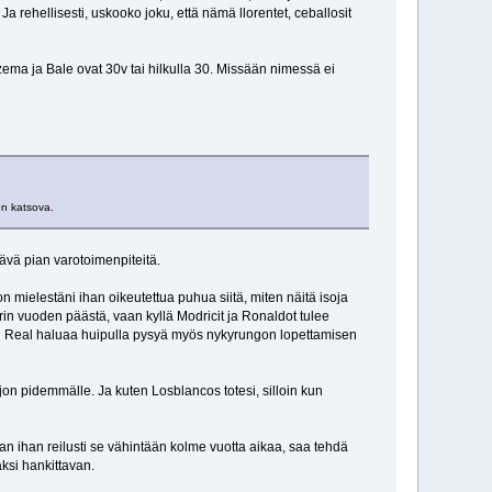
 rehellisesti, uskooko joku, että nämä llorentet, ceballosit
a ja Bale ovat 30v tai hilkulla 30. Missään nimessä ei
en katsova.
ävä pian varotoimenpiteitä.
n mielestäni ihan oikeutettua puhua siitä, miten näitä isoja
arin vuoden päästä, vaan kyllä Modricit ja Ronaldot tulee
n kun Real haluaa huipulla pysyä myös nykyrungon lopettamisen
ljon pidemmälle. Ja kuten Losblancos totesi, silloin kun
aan ihan reilusti se vähintään kolme vuotta aikaa, saa tehdä
aksi hankittavan.