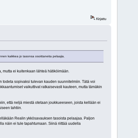
Kirjattu
nen kaikkea jo tasonsa osoittaneita pelaajia.
a, mutta ei kuitenkaan lähteä hätiköimään.
n todeta sopivaksi tulevan kauden suunnitelmiin. Tätä voi
oukkaantumiset vaikuttivat ratkaisevasti kauteen, mutta tämäkin
iin, että neljä miestä otetaan joukkueeseen, joista kellään ei
iseen tahtiin.
lähelläkään Realin ykkösavauksen tasoista pelaajaa. Paljon
lla näin ei tule tapahtumaan. Siinä riittää uudella