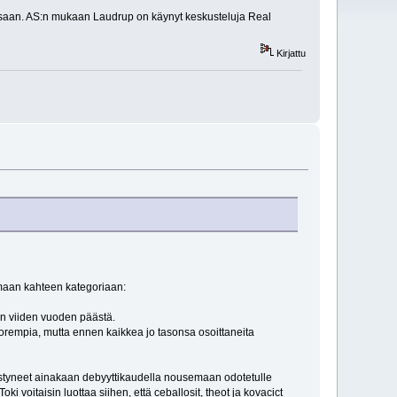
osissaan. AS:n mukaan Laudrup on käynyt keskusteluja Real
Kirjattu
tamaan kahteen kategoriaan:
an viiden vuoden päästä.
rempia, mutta ennen kaikkea jo tasonsa osoittaneita
 pystyneet ainakaan debyyttikaudella nousemaan odotetulle
oitaisin luottaa siihen, että ceballosit, theot ja kovacict