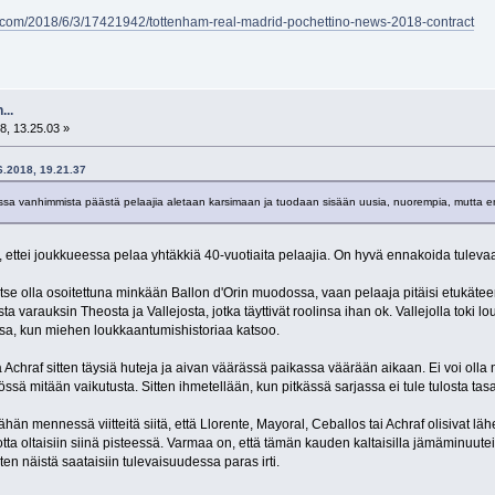
com/2018/6/3/17421942/tottenham-real-madrid-pochettino-news-2018-contract
...
8, 13.25.03 »
06.2018, 19.21.37
ssa vanhimmista päästä pelaajia aletaan karsimaan ja tuodaan sisään uusia, nuorempia, mutta en
va, ettei joukkueessa pelaa yhtäkkiä 40-vuotiaita pelaajia. On hyvä ennakoida tuleva
itse olla osoitettuna minkään Ballon d'Orin muodossa, vaan pelaaja pitäisi etukätee
 varauksin Theosta ja Vallejosta, jotka täyttivät roolinsa ihan ok. Vallejolla toki l
vissa, kun miehen loukkaantumishistoriaa katsoo.
 Achraf sitten täysiä huteja ja aivan väärässä paikassa väärään aikaan. Ei voi olla n
sä mitään vaikutusta. Sitten ihmetellään, kun pitkässä sarjassa ei tule tulosta tasa
ähän mennessä viitteitä siitä, että Llorente, Mayoral, Ceballos tai Achraf olisivat 
jotta oltaisiin siinä pisteessä. Varmaa on, että tämän kauden kaltaisilla jämäminuutei
ten näistä saataisiin tulevaisuudessa paras irti.