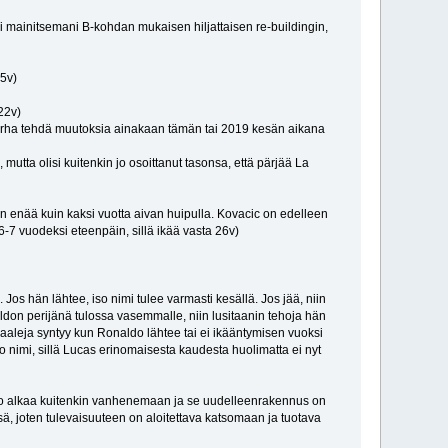
aisi mainitsemani B-kohdan mukaisen hiljattaisen re-buildingin,
25v)
22v)
 turha tehdä muutoksia ainakaan tämän tai 2019 kesän aikana
mutta olisi kuitenkin jo osoittanut tasonsa, että pärjää La
n enää kuin kaksi vuotta aivan huipulla. Kovacic on edelleen
-7 vuodeksi eteenpäin, sillä ikää vasta 26v)
s hän lähtee, iso nimi tulee varmasti kesällä. Jos jää, niin
onaldon perijänä tulossa vasemmalle, niin lusitaanin tehoja hän
tä maaleja syntyy kun Ronaldo lähtee tai ei ikääntymisen vuoksi
iso nimi, sillä Lucas erinomaisesta kaudesta huolimatta ei nyt
nko alkaa kuitenkin vanhenemaan ja se uudelleenrakennus on
ssä, joten tulevaisuuteen on aloitettava katsomaan ja tuotava