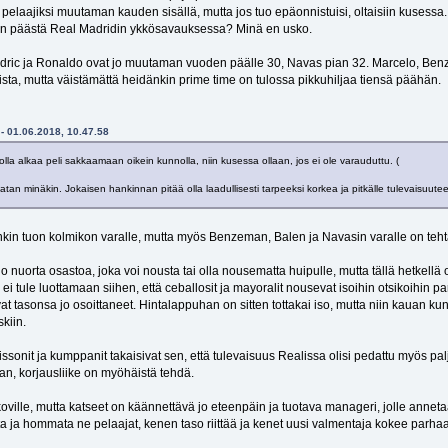
aajiksi muutaman kauden sisällä, mutta jos tuo epäonnistuisi, oltaisiin kusessa. Ja
den päästä Real Madridin ykkösavauksessa? Minä en usko.
c ja Ronaldo ovat jo muutaman vuoden päälle 30, Navas pian 32. Marcelo, Benzem
ista, mutta väistämättä heidänkin prime time on tulossa pikkuhiljaa tiensä päähän.
 - 01.06.2018, 10.47.58
olla alkaa peli sakkaamaan oikein kunnolla, niin kusessa ollaan, jos ei ole varauduttu. (
atan minäkin. Jokaisen hankinnan pitää olla laadullisesti tarpeeksi korkea ja pitkälle tulevaisuute
enkin tuon kolmikon varalle, mutta myös Benzeman, Balen ja Navasin varalle on teht
 nuorta osastoa, joka voi nousta tai olla nousematta huipulle, mutta tällä hetkellä o
ei tule luottamaan siihen, että ceballosit ja mayoralit nousevat isoihin otsikoihin p
 ovat tasonsa jo osoittaneet. Hintalappuhan on sitten tottakai iso, mutta niin kaua
skiin.
lissonit ja kumppanit takaisivat sen, että tulevaisuus Realissa olisi pedattu myös pa
, korjausliike on myöhäistä tehdä.
koville, mutta katseet on käännettävä jo eteenpäin ja tuotava manageri, jolle annet
sta ja hommata ne pelaajat, kenen taso riittää ja kenet uusi valmentaja kokee parha