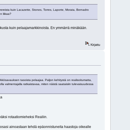
ereista kuin Lacazette, Stones, Torres, Laporte, Morata, Bernadro
n liikaa?
 sirkusta kuin pelaajamarkkinoista. En ymmärrä minäkään.
Kirjattu
n ykkösavauksen tasoista pelaajaa. Paljon kehitystä on realisoitumatta,
ella valmentajalla ratkaistavaa, miten näistä saataisiin tulevaisuudessa
ka
eväksi rotaatiomieheksi Realiin.
 osasi ainoastaan tehdä epäonnistuneita haastoja oikealle