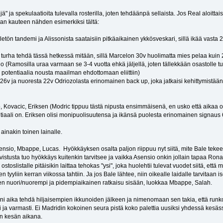
ä" ja spekulaatioita tulevalla rosterilla, joten tehdäänpä sellaista. Jos Real aloitt
vaan kauteen nähden esimerkiksi tältä:
letön tandemi ja Alissonista saataisiin pitkäaikainen ykkösveskari, sillä ikää vasta 
e turha tehdä tässä hetkessä mitään, sillä Marcelon 30v huolimatta mies pelaa kuin 
o (Ramosilla uraa varmaan se 3-4 vuotta ehkä jäljellä, joten tällekkään osastolle
n potentiaalia nousta maailman ehdottomaan eliittiin)
26v ja nuoresta 22v Odriozolasta erinomainen back up, joka jatkaisi kehittymistään, 
, Kovacic, Eriksen (Modric tippuu tästä nipusta ensimmäisenä, en usko että aikaa o
tiaali on. Eriksen olisi monipuolisuutensa ja ikänsä puolesta erinomainen signaus 6
ainakin toinen lainalle.
io, Mbappe, Lucas. Hyökkäyksen osalta paljon riippuu nyt siitä, mite Bale tekee. Jo
 Vahvistusta tuo hyökkäys kuitenkin tarvitsee ja vaikka Asensio onkin jollain tapaa R
ostoslistalle pitäisikin laittaa tehokas "ysi", joka huolehtii tulevat vuodet siitä, et
tyyliin kerran viikossa tahtiin. Ja jos Bale lähtee, niin oikealle laidalle tarvitaan 
 joten nuori/nuorempi ja pidempiaikainen ratkaisu sisään, luokkaa Mbappe, Salah.
äni aika tehdä hiljaisempien ikkunoiden jälkeen ja nimenomaan sen takia, että ru
sti ja varmasti. Ei Madridin kokoinen seura pistä koko palettia uusiksi yhdessä kesä
än kesän aikana.