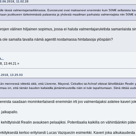
3.06.2018, 11.02.28
talle tässä valmentajamarkkinassa. Euroseurat ovat maksaneet enemmän kuin 50M€ sellaisista kav
utaan joukkueen tärkeimmästä palasesta ja yhdestä maailman parhaista valmentajista niin 50M€ o
eurojen välinen hiljainen sopimus, jossa ei haluta valmentajaruletista samanlaista
a ole samalla tavalla nämä agentit nostamassa hintatasoja ylöspäin?
...
8, 13.44.21 »
6.2018, 13.25.03
än mennessä viitteitä siitä, että Llorente, Mayoral, Ceballos tai Achraf olisivat lähelläkään Reali
 Varmaa on, että tämän kauden kaltaisilla jämäminuuteilla näin ei tule tapahtumaan. Siinä riittää uud
vereista saadaan moninkertaisesti enemmän irti jos valmentajaksi astelee kaveri jo
a
 jalkapallo.
i kehittyisivät Realin avauksen pelaajiksi. Potentiaalia kaikilla on vähintäänkin pät
kityksestä kertoo erityisesti Lucas Vazquezin esimerkki. Kaveri joka alkukaudesta