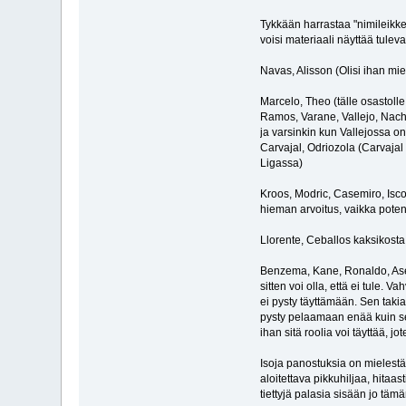
Tykkään harrastaa "nimileikkej
voisi materiaali näyttää tule
Navas, Alisson (Olisi ihan mie
Marcelo, Theo (tälle osastoll
Ramos, Varane, Vallejo, Nach
ja varsinkin kun Vallejossa o
Carvajal, Odriozola (Carvajal 
Ligassa)
Kroos, Modric, Casemiro, Isco
hieman arvoitus, vaikka poten
Llorente, Ceballos kaksikosta 
Benzema, Kane, Ronaldo, Asens
sitten voi olla, että ei tule.
ei pysty täyttämään. Sen takia 
pysty pelaamaan enää kuin sen 
ihan sitä roolia voi täyttää,
Isoja panostuksia on mielest
aloitettava pikkuhiljaa, hitaa
tiettyjä palasia sisään jo täm