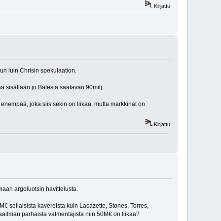
Kirjattu
un luin Chrisin spekulaation.
ää sisällään jo Balesta saatavan 90milj.
nempää, joka siis sekin on liikaa, mutta markkinat on
Kirjattu
an argoluotsin havittelusta.
 sellaisista kavereista kuin Lacazette, Stones, Torres,
ailman parhaista valmentajista niin 50M€ on liikaa?