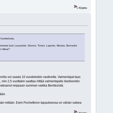
Kirjattu
havittelusta.
ereista kuin Lacazette, Stones, Torres, Laporte, Morata, Bernadro
n liikaa?
nnilla voi saada 10 vuodeksikin vastinetta. Valmentajat taas
in 2,5 vuottakin saattaa riittää valmentajalle itselleenkin.
i maksanut reippaan summan vaikka Benitezistä.
kään.
yhtään mitään. Esim Pochettinon tapauksessa on vähän vaikea
Kirjattu