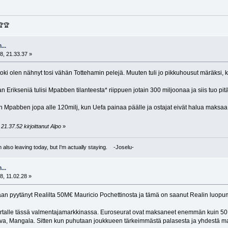
🏆🏆
...
8, 21.33.37 »
toki olen nähnyt tosi vähän Tottehamin pelejä. Muuten tuli jo pikkuhousut märäksi, k
n Erikseniä tulisi Mpabben tilanteesta* riippuen jotain 300 miljoonaa ja siis tuo pit
Mpabben jopa alle 120milj, kun Uefa painaa päälle ja ostajat eivät halua maksaa e
21.37.52 kirjoittanut Alpo
»
I'm also leaving today, but I'm actually staying. -Joselu-
...
8, 11.02.28 »
n pyytänyt Realilta 50M€ Mauricio Pochettinosta ja tämä on saanut Realin luopuma
artalle tässä valmentajamarkkinassa. Euroseurat ovat maksaneet enemmän kuin 50M€
lva, Mangala. Sitten kun puhutaan joukkueen tärkeimmästä palasesta ja yhdestä ma