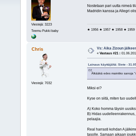
Nostetaan pari uutta nimeä ti
Madridin kanssa ja Allegri oli
Viestejä: 3223
★ 1956 ★ 1957 ★ 1958 ★ 1959
Teemu Pukki baby
Vs: Aika Zizoun jälkeen
Chris
«
Vastaus #21 :
01.06.201
Lainaus käyttäjältä: Siete - 31.
Älkääkä edes mainitko sanoja "u
Viestejä: 7032
Miksi ei?
Kyse on siitä, miten tuo uude
A) Koko homma täysin uusiksi,
B) Hidas uudelleenrakennus, 
pelaajia.
Real harrasti kohdan A jälkim
tasolle. Samaan aikaan joukku