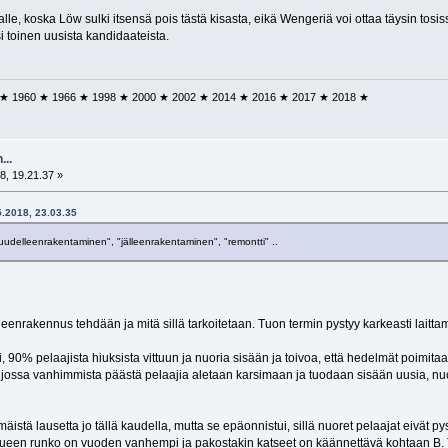
lalle, koska Löw sulki itsensä pois tästä kisasta, eikä Wengeriä voi ottaa täysin t
si toinen uusista kandidaateista.
 ★ 1960 ★ 1966 ★ 1998 ★ 2000 ★ 2002 ★ 2014 ★ 2016 ★ 2017 ★ 2018 ★
...
8, 19.21.37 »
05.2018, 23.03.35
udelleenrakentaminen", "jälleenrakentaminen", "remontti" ..
lleenrakennus tehdään ja mitä sillä tarkoitetaan. Tuon termin pystyy karkeasti lait
 90% pelaajista hiuksista vittuun ja nuoria sisään ja toivoa, että hedelmät poimita
jossa vanhimmista päästä pelaajia aletaan karsimaan ja tuodaan sisään uusia, nuo
mäistä lausetta jo tällä kaudella, mutta se epäonnistui, sillä nuoret pelaajat eivät
een runko on vuoden vanhempi ja pakostakin katseet on käännettävä kohtaan B. Toki v