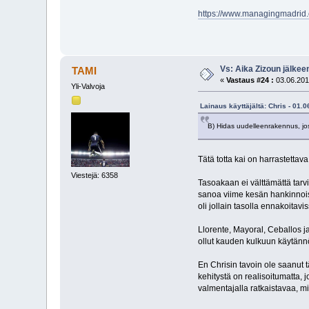
https://www.managingmadrid.
Vs: Aika Zizoun jälkeen
TAMI
«
Vastaus #24 :
03.06.201
Yli-Valvoja
Lainaus käyttäjältä: Chris - 01.
B) Hidas uudelleenrakennus, jo
Tätä totta kai on harrastetta
Viestejä: 6358
Tasoakaan ei välttämättä tarv
sanoa viime kesän hankinnoista
oli jollain tasolla ennakoita
Llorente, Mayoral, Ceballos ja
ollut kauden kulkuun käytännös
En Chrisin tavoin ole saanut t
kehitystä on realisoitumatta, 
valmentajalla ratkaistavaa, mi