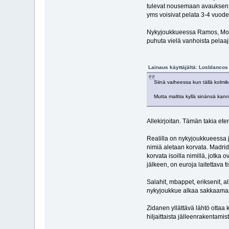
tulevat nousemaan avauksen pel
yms voisivat pelata 3-4 vuo
Nykyjoukkueessa Ramos, Modri
puhuta vielä vanhoista pelaaj
Lainaus käyttäjältä: Losblancos
Siinä vaiheessa kun tällä kolmik
Mutta malttia kyllä sinänsä kann
Allekirjoitan. Tämän takia et
Realilla on nykyjoukkueessa jo
nimiä aletaan korvata. Madrid 
korvata isoilla nimillä, jotka
jälkeen, on euroja laitettava ti
Salahit, mbappet, eriksenit, a
nykyjoukkue alkaa sakkaamaan
Zidanen yllättävä lähtö ottaa 
hiljaittaista jälleenrakentami