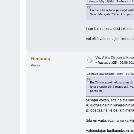
Lainaus käyttäjältä: Redondo - 0
En ole oikein ikinä päässyt kar
Silva, Mangala. Sitten kun puh
Ihan kuin tuossa olisi joku s
Vai eikö valmentajien kohdall
Vs: Aika Zizoun jälkeen
Redondo
«
Vastaus #25 :
03.06.201
Vieras
Lainaus käyttäjältä: TAMI - 03.0
En Chrisin tavoin ole saanut täh
jotta oltaisiin siinä pisteessä.
paras irti.
Minäpä väitän, että näistä ka
A) luottaa näihin kavereihin j
B) opettaa heille peliä nimeltä
Sitä en väitä, että nämä kaikk
Valmentajan luottamuksen mer