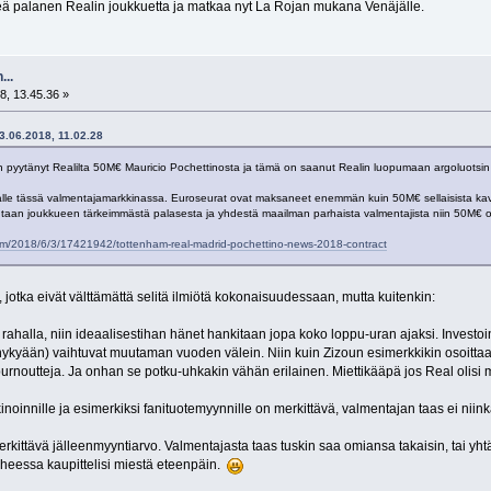
keä palanen Realin joukkuetta ja matkaa nyt La Rojan mukana Venäjälle.
...
8, 13.45.36 »
3.06.2018, 11.02.28
pyytänyt Realilta 50M€ Mauricio Pochettinosta ja tämä on saanut Realin luopumaan argoluotsin 
talle tässä valmentajamarkkinassa. Euroseurat ovat maksaneet enemmän kuin 50M€ sellaisista kav
utaan joukkueen tärkeimmästä palasesta ja yhdestä maailman parhaista valmentajista niin 50M€ o
m/2018/6/3/17421942/tottenham-real-madrid-pochettino-news-2018-contract
 jotka eivät välttämättä selitä ilmiötä kokonaisuudessaan, mutta kuitenkin:
 rahalla, niin ideaalisestihan hänet hankitaan jopa koko loppu-uran ajaksi. Investoi
ykyään) vaihtuvat muutaman vuoden välein. Niin kuin Zizoun esimerkkikin osoittaa, ni
urnoutteja. Ja onhan se potku-uhkakin vähän erilainen. Miettikääpä jos Real olis
noinnille ja esimerkiksi fanituotemyynnille on merkittävä, valmentajan taas ei niin
erkittävä jälleenmyyntiarvo. Valmentajasta taas tuskin saa omiansa takaisin, tai 
aiheessa kaupittelisi miestä eteenpäin.