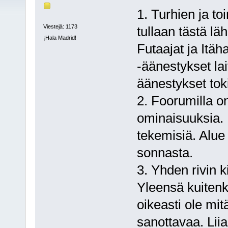
1. Turhien ja to
Viestejä: 1173
tullaan tästä l
¡Hala Madrid!
Futaajat ja Itä
-äänestykset lait
äänestykset tok
2. Foorumilla o
ominaisuuksia. 
tekemisiä. Alue 
sonnasta.
3. Yhden rivin k
Yleensä kuitenk
oikeasti ole mit
sanottavaa. Liia