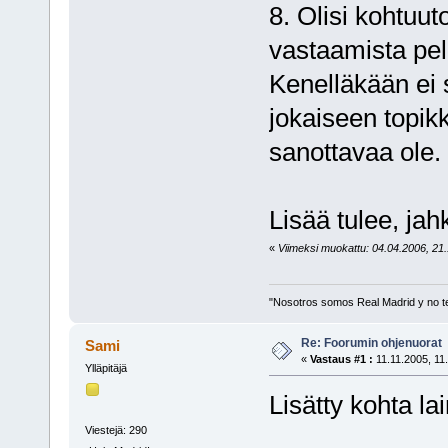
8. Olisi kohtuut
vastaamista pel
Kenelläkään ei s
jokaiseen topikk
sanottavaa ole.
Lisää tulee, jah
«
Viimeksi muokattu: 04.04.2006, 21.1
"Nosotros somos Real Madrid y no t
Re: Foorumin ohjenuorat
Sami
«
Vastaus #1 :
11.11.2005, 11
Ylläpitäjä
Lisätty kohta l
Viestejä: 290