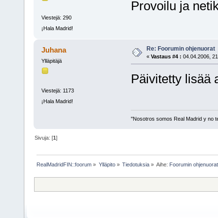
Provoilu ja netike
Viestejä: 290
¡Hala Madrid!
Re: Foorumin ohjenuorat
Juhana
«
Vastaus #4 :
04.04.2006, 21
Ylläpitäjä
Päivitetty lisää
Viestejä: 1173
¡Hala Madrid!
"Nosotros somos Real Madrid y no t
Sivuja: [
1
]
RealMadridFIN::foorum
»
Ylläpito
»
Tiedotuksia
»
Aihe:
Foorumin ohjenuora