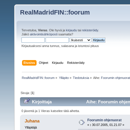
RealMadridFIN::foorum
Tervetuloa,
Vieras
. Ole hyvä ja
kirjaudu
tai
rekisteröidy
.
Jäikö
aktivointisähköposti
saamatta?
Kirjautuaksesi anna tunnus, salasana ja istuntosi pituus
Etusivu
Ohjeet
Kirjaudu
Rekisteröidy
RealMadridFIN::foorum
»
Ylläpito
»
Tiedotuksia
»
Aihe:
Foorumin ohjenuora
Sivuja: [
1
]
Kirjoittaja
Aihe: Foorumin ohjen
0 jäsentä ja 1 Vieras katselee tätä aihetta.
Foorumin ohjenuorat
Juhana
«
:
30.07.2005, 01.21.07 »
Ylläpitäjä