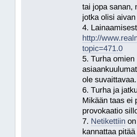
tai jopa sanan
jotka olisi aiva
4. Lainaamisesta
http://www.real
topic=471.0
5. Turha omien 
asiaankuulumat
ole suvaittavaa.
6. Turha ja jat
Mikään taas ei p
provokaatio sillo
7.
Netikettiin
on 
kannattaa pitää