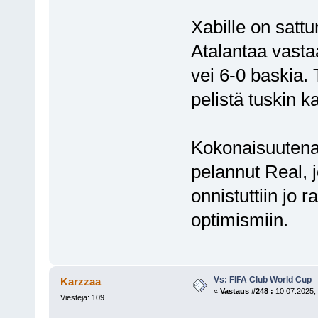
Xabille on satt
Atalantaa vasta
vei 6-0 baskia. 
pelistä tuskin k
Kokonaisuutena 
pelannut Real,
onnistuttiin jo 
optimismiin.
Vs: FIFA Club World Cup
Karzzaa
«
Vastaus #248 :
10.07.2025, 
Viestejä: 109