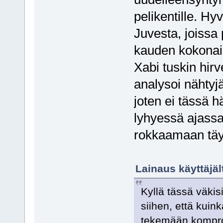
pelikentille. Hy
Juvesta, joissa 
kauden kokonaisk
Xabi tuskin hirv
analysoi nähtyj
joten ei tässä h
lyhyessä ajass
rokkaamaan täyd
Lainaus käyttäjäl
Kyllä tässä väki
siihen, että kuin
tekemään kompro