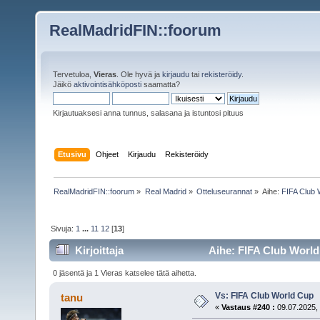
RealMadridFIN::foorum
Tervetuloa,
Vieras
. Ole hyvä ja
kirjaudu
tai
rekisteröidy
.
Jäikö
aktivointisähköposti
saamatta?
Kirjautuaksesi anna tunnus, salasana ja istuntosi pituus
Etusivu
Ohjeet
Kirjaudu
Rekisteröidy
RealMadridFIN::foorum
»
Real Madrid
»
Otteluseurannat
»
Aihe:
FIFA Club 
Sivuja:
1
...
11
12
[
13
]
Kirjoittaja
Aihe: FIFA Club World
0 jäsentä ja 1 Vieras katselee tätä aihetta.
Vs: FIFA Club World Cup
tanu
«
Vastaus #240 :
09.07.2025, 