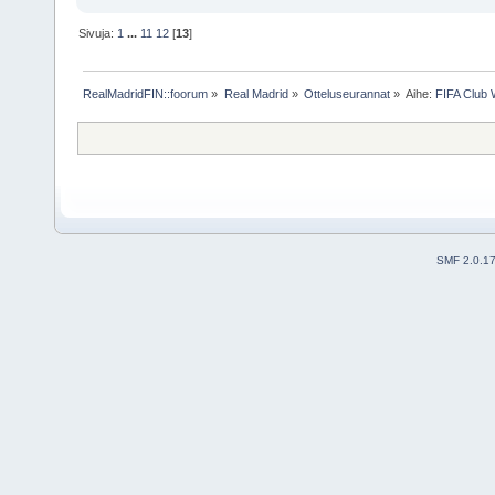
Sivuja:
1
...
11
12
[
13
]
RealMadridFIN::foorum
»
Real Madrid
»
Otteluseurannat
»
Aihe:
FIFA Club 
SMF 2.0.1