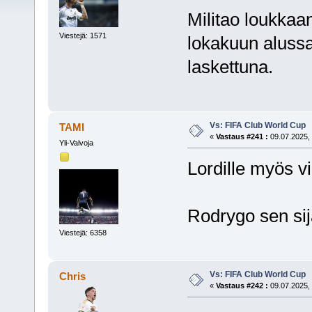
Militao loukkaa
Viestejä: 1571
lokakuun alussa
laskettuna.
Vs: FIFA Club World Cup
TAMI
«
Vastaus #241 :
09.07.2025, 
Yli-Valvoja
Lordille myös v
Rodrygo sen s
Viestejä: 6358
Vs: FIFA Club World Cup
Chris
«
Vastaus #242 :
09.07.2025, 