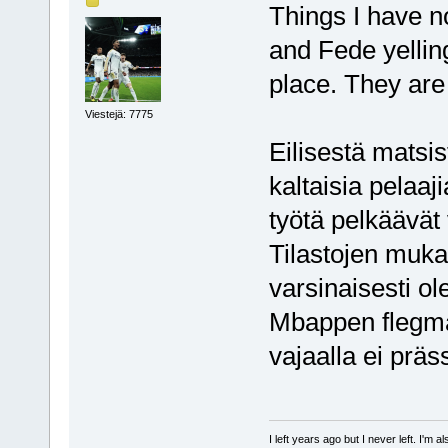
Things I have n
and Fede yelling
place. They are 
Viestejä: 7775
Eilisestä matsis
kaltaisia pelaaj
työtä pelkäävät 
Tilastojen muka
varsinaisesti o
Mbappen flegma
vajaalla ei präs
I left years ago but I never left. I'm 