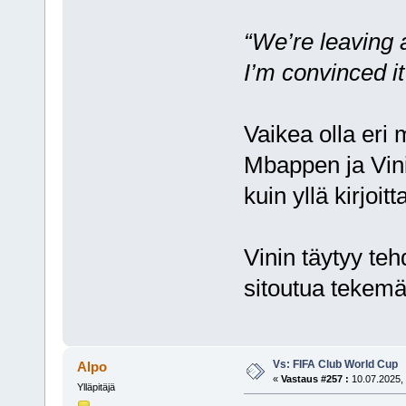
“We’re leaving a
I’m convinced it
Vaikea olla eri
Mbappen ja Vini
kuin yllä kirjoitt
Vinin täytyy teh
sitoutua tekem
Vs: FIFA Club World Cup
Alpo
«
Vastaus #257 :
10.07.2025, 
Ylläpitäjä