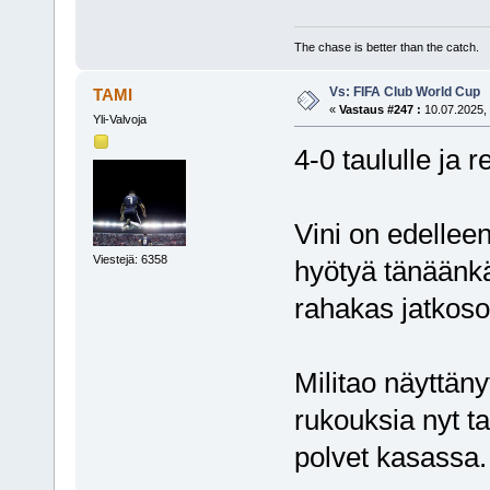
The chase is better than the catch.
Vs: FIFA Club World Cup
TAMI
«
Vastaus #247 :
10.07.2025, 
Yli-Valvoja
4-0 taululle ja 
Vini on edellee
Viestejä: 6358
hyötyä tänäänkä
rahakas jatkoso
Militao näyttän
rukouksia nyt tar
polvet kasassa.