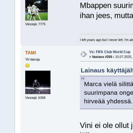
Mbappen suuri
ihan jees, mutt
Viestejä: 7775
I left years ago but I never left. I'm 
Vs: FIFA Club World Cup
TAMI
«
Vastaus #255 :
10.07.2025, 
Yli-Valvoja
Lainaus käyttäjäl
Marca vielä sili
suurimpana onge
Viestejä: 6358
hirveää yhdessä.
Vini ei ole oll