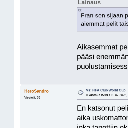
Lainaus
Fran sen sijaan p
aiemmat pelit tais
Aikasemmat pelit
pääsi enemmän 
puolustamisessa
Vs: FIFA Club World Cup
HeroSandro
«
Vastaus #249 :
10.07.2025, 
Viestejä: 33
En katsonut peli
aika uskomattom
joka tapettiin 