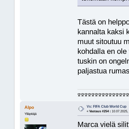
Tästä on helppo
kannalta kaksi k
muut sitoutuu mi
kohdalla en ole
tuskin on ongel
paljastua rumast
🏆🏆🏆🏆🏆🏆🏆🏆🏆🏆🏆🏆🏆🏆
Vs: FIFA Club World Cup
Alpo
«
Vastaus #254 :
10.07.2025, 
Ylläpitäjä
Marca vielä sili