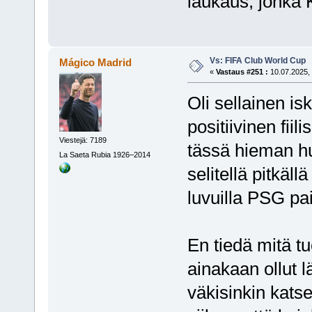
laukaus, jonka Ku
Vs: FIFA Club World Cup
Mágico Madrid
«
Vastaus #251 :
10.07.2025, 
Oli sellainen is
positiivinen fiili
Viestejä: 7189
tässä hieman hu
La Saeta Rubia 1926–2014
selitellä pitkäl
luvuilla PSG pai
En tiedä mitä tuo
ainakaan ollut l
väkisinkin kats