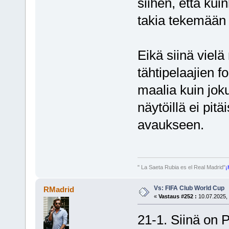
siihen, että kui
takia tekemään
Eikä siinä vielä 
tähtipelaajien f
maalia kuin jok
näytöillä ei pit
avaukseen.
" La Saeta Rubia es el Real Madrid"
¡
Vs: FIFA Club World Cup
RMadrid
«
Vastaus #252 :
10.07.2025, 
21-1. Siinä on 