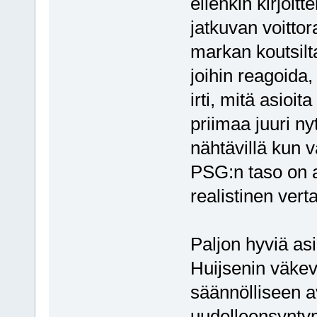
eilenkin kirjoitt
jatkuvan voittor
markan koutsilta
joihin reagoida,
irti, mitä asioi
priimaa juuri n
nähtävillä kun 
PSG:n taso on ai
realistinen vert
Paljon hyviä asi
Huijsenin väkev
säännölliseen a
uudelleensyntym