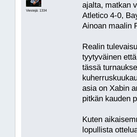
ajalta, matkan v
Viestejä: 1334
Atletico 4-0, Ba
Ainoan maalin 
Realin tulevaisu
tyytyväinen ett
tässä turnauks
kuherruskuukaut
asia on Xabin an
pitkän kauden pi
Kuten aikaisemm
lopullista otte