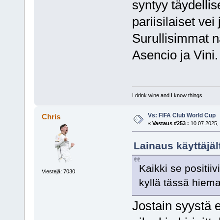
syntyy täydellis
pariisilaiset vei
Surullisimmat nä
Asencio ja Vini.
I drink wine and I know things
Vs: FIFA Club World Cup
Chris
«
Vastaus #253 :
10.07.2025, 
Lainaus käyttäjäl
Kaikki se positiivi
Viestejä: 7030
kyllä tässä hiema
Jostain syystä e