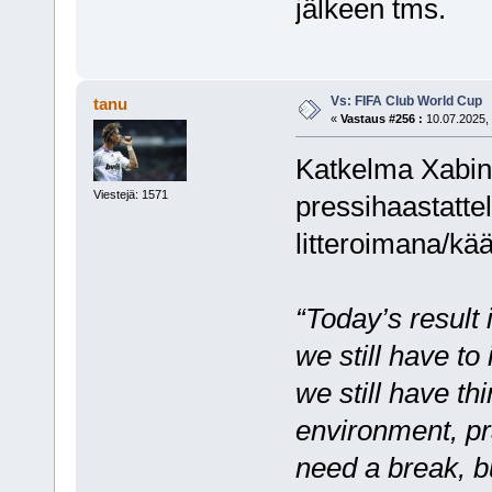
jälkeen tms.
Vs: FIFA Club World Cup
tanu
«
Vastaus #256 :
10.07.2025, 
Katkelma Xabin 
Viestejä: 1571
pressihaastatte
litteroimana/k
“Today’s result
we still have to
we still have th
environment, pr
need a break, bu