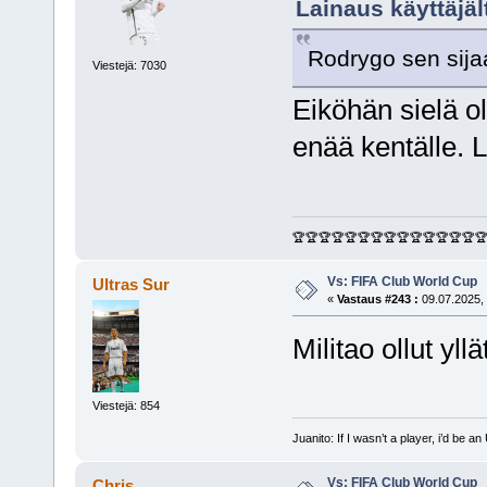
Lainaus käyttäjäl
Rodrygo sen sij
Viestejä: 7030
Eiköhän sielä ol
enää kentälle. L
🏆🏆🏆🏆🏆🏆🏆🏆🏆🏆🏆🏆🏆🏆
Vs: FIFA Club World Cup
Ultras Sur
«
Vastaus #243 :
09.07.2025, 
Militao ollut yll
Viestejä: 854
Juanito: If I wasn’t a player, i’d be an 
Vs: FIFA Club World Cup
Chris