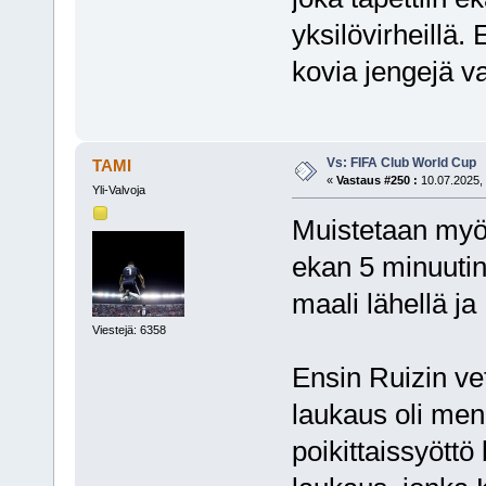
yksilövirheillä.
kovia jengejä v
Vs: FIFA Club World Cup
TAMI
«
Vastaus #250 :
10.07.2025, 
Yli-Valvoja
Muistetaan myös
ekan 5 minuutin
maali lähellä ja
Viestejä: 6358
Ensin Ruizin ve
laukaus oli men
poikittaissyöttö