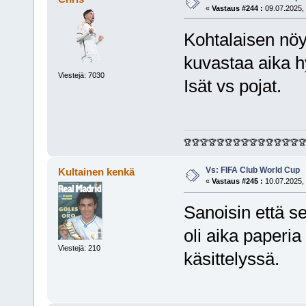
«
Vastaus #244 :
09.07.2025, 
Kohtalaisen nöy
kuvastaa aika h
Viestejä: 7030
Isät vs pojat.
🏆🏆🏆🏆🏆🏆🏆🏆🏆🏆🏆🏆🏆🏆
Vs: FIFA Club World Cup
Kultainen kenkä
«
Vastaus #245 :
10.07.2025, 
Sanoisin että s
oli aika paperia
Viestejä: 210
käsittelyssä.