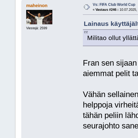
Vs: FIFA Club World Cup
maheinon
«
Vastaus #246 :
10.07.2025, 
Lainaus käyttäjäl
Viestejä: 2599
Militao ollut yllä
Fran sen sijaan 
aiemmat pelit ta
Vähän sellainen o
helppoja virheit
tähän peliin lähd
seurajohto sanel