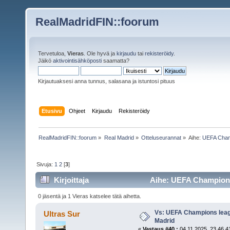
RealMadridFIN::foorum
Tervetuloa,
Vieras
. Ole hyvä ja
kirjaudu
tai
rekisteröidy
.
Jäikö
aktivointisähköposti
saamatta?
Kirjautuaksesi anna tunnus, salasana ja istuntosi pituus
Etusivu
Ohjeet
Kirjaudu
Rekisteröidy
RealMadridFIN::foorum
»
Real Madrid
»
Otteluseurannat
»
Aihe:
UEFA Champ
Sivuja:
1
2
[
3
]
Kirjoittaja
Aihe: UEFA Champions 
0 jäsentä ja 1 Vieras katselee tätä aihetta.
Vs: UEFA Champions leagu
Ultras Sur
Madrid
«
Vastaus #40 :
04.11.2025, 23.46.4