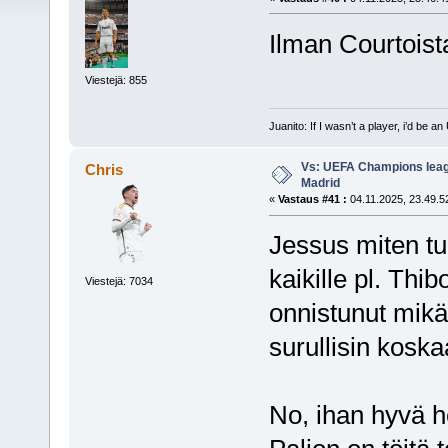
Ilman Courtoista
Viestejä: 855
Juanito: If I wasn’t a player, i’d be an 
Vs: UEFA Champions leagu
Chris
Madrid
«
Vastaus #41 :
04.11.2025, 23.49.5
Jessus miten tu
kaikille pl. Thib
Viestejä: 7034
onnistunut mikä
surullisin koska
No, ihan hyvä h