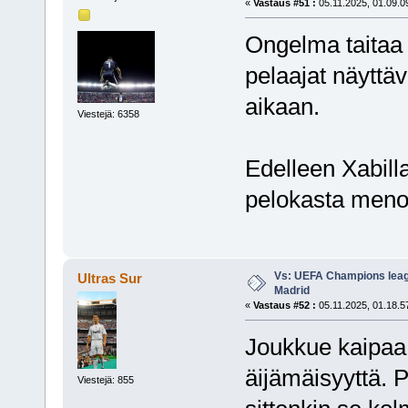
«
Vastaus #51 :
05.11.2025, 01.09.0
Ongelma taitaa ol
pelaajat näyttäv
aikaan.
Viestejä: 6358
Edelleen Xabilla
pelokasta meno
Vs: UEFA Champions leagu
Ultras Sur
Madrid
«
Vastaus #52 :
05.11.2025, 01.18.5
Joukkue kaipaa 
äijämäisyyttä. P
Viestejä: 855