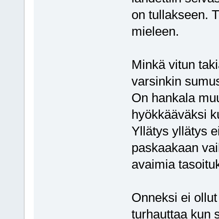
on tullakseen. 
mieleen.
Minkä vitun taki
varsinkin sumu
On hankala muu
hyökkääväksi ku
Yllätys yllätys ei
paskaakaan vaik
avaimia tasoitu
Onneksi ei ollut
turhauttaa kun 