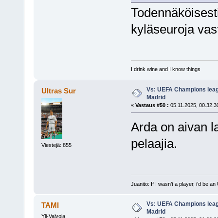
Todennäköisesti
kyläseuroja vast
I drink wine and I know things
Vs: UEFA Champions leagu
Ultras Sur
Madrid
«
Vastaus #50 :
05.11.2025, 00.32.3
Arda on aivan l
pelaajia.
Viestejä: 855
Juanito: If I wasn’t a player, i’d be an 
Vs: UEFA Champions leagu
TAMI
Madrid
Yli-Valvoja