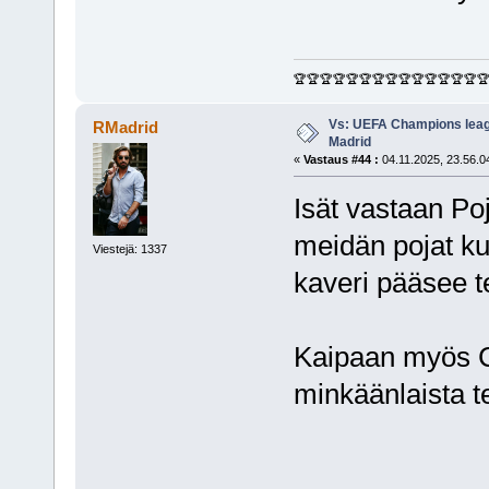
🏆🏆🏆🏆🏆🏆🏆🏆🏆🏆🏆🏆🏆🏆
Vs: UEFA Champions leagu
RMadrid
Madrid
«
Vastaus #44 :
04.11.2025, 23.56.0
Isät vastaan Po
meidän pojat kun
Viestejä: 1337
kaveri pääsee 
Kaipaan myös Ca
minkäänlaista t