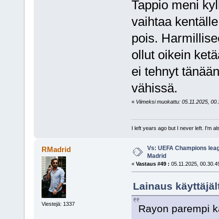
Tappio meni kyll
vaihtaa kentäll
pois. Harmillis
ollut oikein ket
ei tehnyt tänää
vähissä.
«
Viimeksi muokattu: 05.11.2025, 00.3
I left years ago but I never left. I'm 
Vs: UEFA Champions leagu
RMadrid
Madrid
«
Vastaus #49 :
05.11.2025, 00.30.4
Lainaus käyttäjäl
Viestejä: 1337
Rayon parempi k