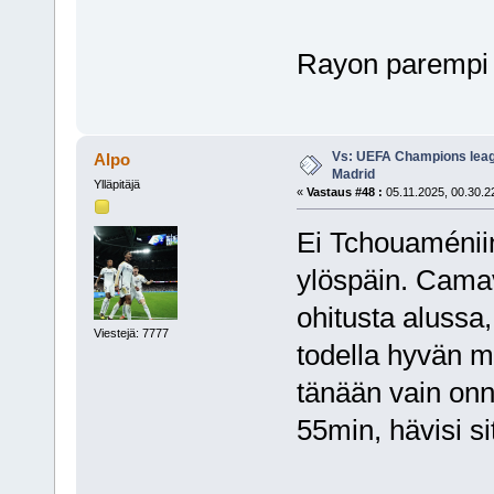
Rayon parempi 
Vs: UEFA Champions leagu
Alpo
Madrid
Ylläpitäjä
«
Vastaus #48 :
05.11.2025, 00.30.2
Ei Tchouaméniin
ylöspäin. Camavi
ohitusta alussa, 
Viestejä: 7777
todella hyvän m
tänään vain onni
55min, hävisi si