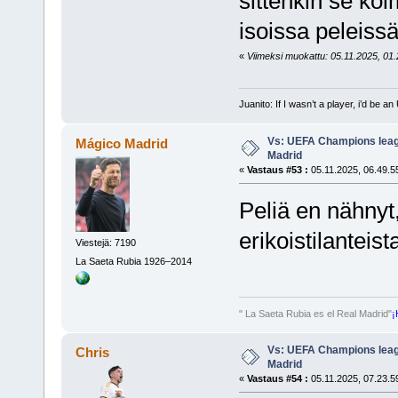
sittenkin se ko
isoissa peleissä
«
Viimeksi muokattu: 05.11.2025, 01.2
Juanito: If I wasn’t a player, i’d be an 
Vs: UEFA Champions leagu
Mágico Madrid
Madrid
«
Vastaus #53 :
05.11.2025, 06.49.5
Peliä en nähnyt
erikoistilanteist
Viestejä: 7190
La Saeta Rubia 1926–2014
" La Saeta Rubia es el Real Madrid"
¡
Vs: UEFA Champions leagu
Chris
Madrid
«
Vastaus #54 :
05.11.2025, 07.23.5