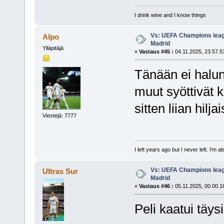
I drink wine and I know things
Vs: UEFA Champions leagu
Alpo
Madrid
Ylläpitäjä
«
Vastaus #45 :
04.11.2025, 23.57.5
Tänään ei halun
muut syöttivät 
sitten liian hilja
Viestejä: 7777
I left years ago but I never left. I'm 
Vs: UEFA Champions leagu
Ultras Sur
Madrid
«
Vastaus #46 :
05.11.2025, 00.00.1
Peli kaatui täys