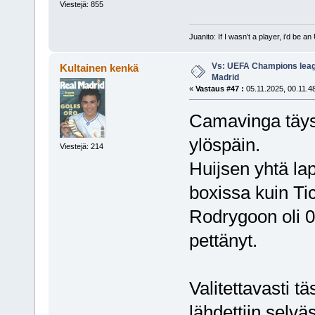
Viestejä: 855
Juanito: If I wasn’t a player, i’d be an 
Vs: UEFA Champions leagu
Kultainen kenkä
Madrid
«
Vastaus #47 :
05.11.2025, 00.11.4
Camavinga täys
ylöspäin.
Viestejä: 214
Huijsen yhtä la
boxissa kuin Ti
Rodrygoon oli 0
pettänyt.
Valitettavasti t
lähdettiin selvä