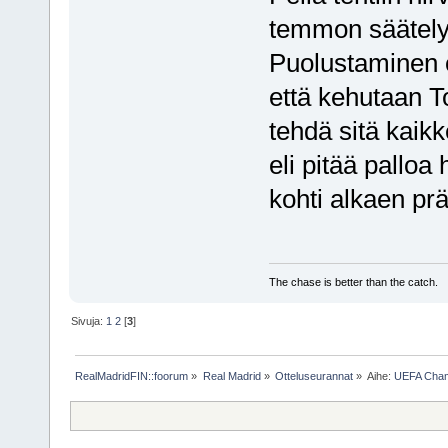
temmon säätelyä
Puolustaminen o
että kehutaan To
tehdä sitä kaikk
eli pitää palloa 
kohti alkaen pr
The chase is better than the catch.
Sivuja:
1
2
[
3
]
RealMadridFIN::foorum
»
Real Madrid
»
Otteluseurannat
»
Aihe:
UEFA Champ