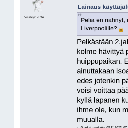
Lainaus käyttäjäl
Viestejä: 7034
Peliä en nähnyt, 
Liverpoolille?
Pelkästään 2.ja
kolme hävittyä p
huippupaikan. E
ainuttakaan isoa
edes jotenkin pä
voisi voittaa pä
kyllä lapanen ku
ihme ole, kun m
muualla.
«
Viimeksi muokattu: 05.11.2025, 07.2