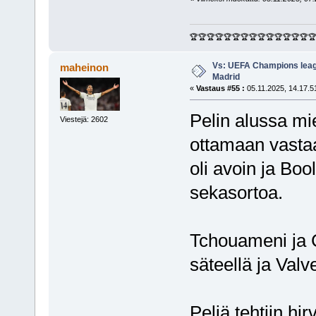
🏆🏆🏆🏆🏆🏆🏆🏆🏆🏆🏆🏆🏆🏆
Vs: UEFA Champions leagu
maheinon
Madrid
«
Vastaus #55 :
05.11.2025, 14.17.5
Pelin alussa mie
Viestejä: 2602
ottamaan vastaa
oli avoin ja Boo
sekasortoa.
Tchouameni ja Ca
säteellä ja Valv
Peliä tehtiin hir