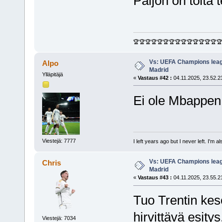
Paljon on töitä 
🏆🏆🏆🏆🏆🏆🏆🏆🏆🏆🏆🏆🏆🏆
Vs: UEFA Champions leagu
Alpo
Madrid
Ylläpitäjä
«
Vastaus #42 :
04.11.2025, 23.52.2
Ei ole Mbappen p
Viestejä: 7777
I left years ago but I never left. I'm 
Vs: UEFA Champions leagu
Chris
Madrid
«
Vastaus #43 :
04.11.2025, 23.55.2
Tuo Trentin keso
hirvittävä esity
Viestejä: 7034