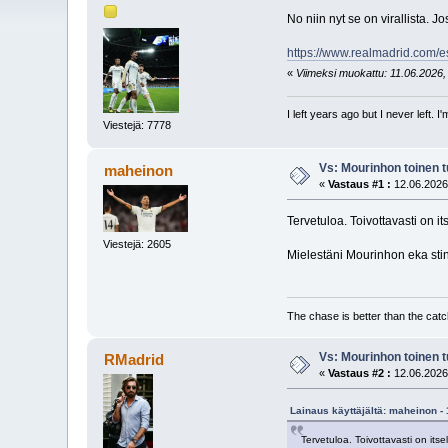
No niin nyt se on virallista.
https://www.realmadrid.com/e
«
Viimeksi muokattu: 11.06.2026, 
I left years ago but I never left. 
Viestejä: 7778
Vs: Mourinhon toinen 
maheinon
«
Vastaus #1 :
12.06.2026
Tervetuloa. Toivottavasti on i
Viestejä: 2605
Mielestäni Mourinhon eka stin
The chase is better than the catc
Vs: Mourinhon toinen 
RMadrid
«
Vastaus #2 :
12.06.2026
Lainaus käyttäjältä: maheinon -
Tervetuloa. Toivottavasti on its