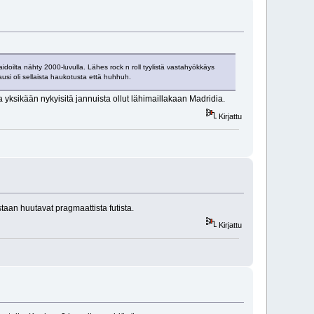
idoilta nähty 2000-luvulla. Lähes rock n roll tyylistä vastahyökkäys
ausi oli sellaista haukotusta että huhhuh.
ja yksikään nykyisitä jannuista ollut lähimaillakaan Madridia.
Kirjattu
aan huutavat pragmaattista futista.
Kirjattu