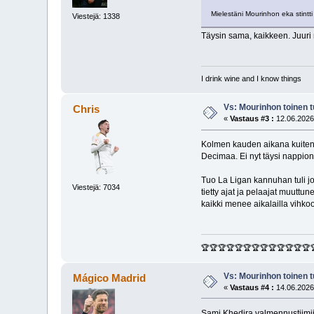
Mielestäni Mourinhon eka stintti
Viestejä: 1338
Täysin sama, kaikkeen. Juuri m
I drink wine and I know things
Vs: Mourinhon toinen 
Chris
«
Vastaus #3 :
12.06.2026
Kolmen kauden aikana kuitenkin
Decimaa. Ei nyt täysi nappion
Tuo La Ligan kannuhan tuli jol
Viestejä: 7034
tietty ajat ja pelaajat muuttu
kaikki menee aikalailla vihk
🏆🏆🏆🏆🏆🏆🏆🏆🏆🏆🏆🏆🏆
Vs: Mourinhon toinen 
Mágico Madrid
«
Vastaus #4 :
14.06.2026
Sami Khedira valmennustiimiin