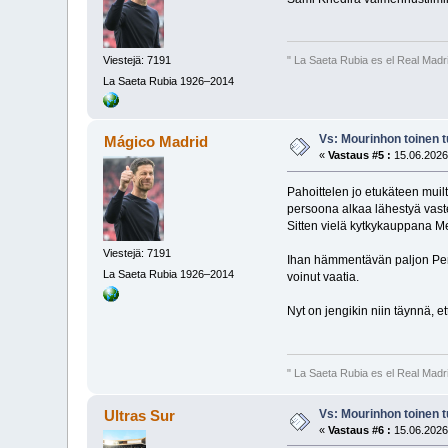
Viestejä: 7191
" La Saeta Rubia es el Real Madr
La Saeta Rubia 1926–2014
Vs: Mourinhon toinen 
Mágico Madrid
«
Vastaus #5 :
15.06.2026,
Pahoittelen jo etukäteen muil
persoona alkaa lähestyä vasten
Sitten vielä kytkykauppana Me
Viestejä: 7191
Ihan hämmentävän paljon Perez 
La Saeta Rubia 1926–2014
voinut vaatia.
Nyt on jengikin niin täynnä, et
" La Saeta Rubia es el Real Madr
Vs: Mourinhon toinen 
Ultras Sur
«
Vastaus #6 :
15.06.2026