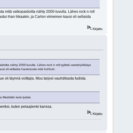
sta mitä valkopaidoilta nähty 2000-luvulla. Lähes rock n roll
tui ihan liikaakin, ja Carlon viimeinen kausi oli sellaista
Kirjattu
idoilta nähty 2000-luvulla. Lähes rock n roll tyylistä vastahyökkäys
ausi oli sellaista haukotusta että huhhuh.
e oli täynnä voittajia. Mou tarjosi vauhdikasta fudista.
 Madridiin ketä lystää.
eriksi, kuten pelaajienki kanssa.
Kirjattu