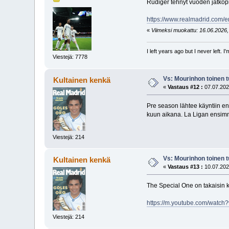
Rudiger tehnyt vuoden jatkopi
https://www.realmadrid.com/
«
Viimeksi muokattu: 16.06.2026, 
I left years ago but I never left. 
Viestejä: 7778
Vs: Mourinhon toinen 
Kultainen kenkä
«
Vastaus #12 :
07.07.202
Pre season lähtee käyntiin en
kuun aikana. La Ligan ensimm
Viestejä: 214
Vs: Mourinhon toinen 
Kultainen kenkä
«
Vastaus #13 :
10.07.202
The Special One on takaisin 
https://m.youtube.com/w
Viestejä: 214