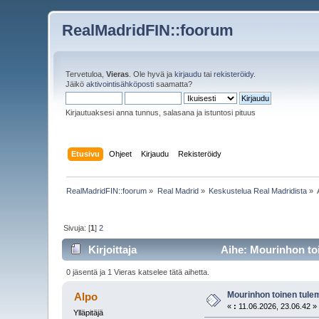
RealMadridFIN::foorum
Tervetuloa,
Vieras
. Ole hyvä ja
kirjaudu
tai
rekisteröidy
.
Jäikö
aktivointisähköposti
saamatta?
Kirjautuaksesi anna tunnus, salasana ja istuntosi pituus
Etusivu
Ohjeet
Kirjaudu
Rekisteröidy
RealMadridFIN::foorum
»
Real Madrid
»
Keskustelua Real Madridista
»
Sivuja: [
1
]
2
Kirjoittaja
Aihe: Mourinhon toi
0 jäsentä ja 1 Vieras katselee tätä aihetta.
Mourinhon toinen tule
Alpo
«
:
11.06.2026, 23.06.42 »
Ylläpitäjä