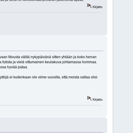
Kirjattu
n vaan Mousta välitä nykypäivänä sitten yhtään ja koko herran
skaa futista ja vielä vittumainen keulakuva johtamassa hommaa.
nssa hyvää pataa.
öjä ei kuitenkaan ole viime vuosilta, että moista valtaa olisi
Kirjattu