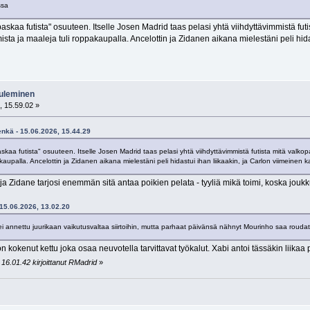
ssa
askaa futista" osuuteen. Itselle Josen Madrid taas pelasi yhtä viihdyttävimmistä futi
sta ja maaleja tuli roppakaupalla. Ancelottin ja Zidanen aikana mielestäni peli hidas
tuleminen
, 15.59.02 »
enkä - 15.06.2026, 15.44.29
kaa futista" osuuteen. Itselle Josen Madrid taas pelasi yhtä viihdyttävimmistä futista mitä valkopa
kaupalla. Ancelottin ja Zidanen aikana mielestäni peli hidastui ihan liikaakin, ja Carlon viimeinen k
ja Zidane tarjosi enemmän sitä antaa poikien pelata - tyyliä mikä toimi, koska joukku
- 15.06.2026, 13.02.20
ei annettu juurikaan vaikutusvaltaa siirtoihin, mutta parhaat päivänsä nähnyt Mourinho saa roudata
okenut kettu joka osaa neuvotella tarvittavat työkalut. Xabi antoi tässäkin liikaa p
16.01.42 kirjoittanut RMadrid
»