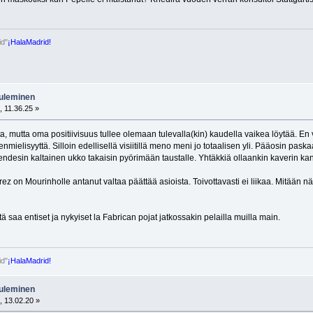
id"
¡HalaMadrid!
tuleminen
 11.36.25 »
ta, mutta oma positiivisuus tullee olemaan tulevalla(kin) kaudella vaikea löytää. E
mielisyyttä. Silloin edellisellä visiitillä meno meni jo totaalisen yli. Pääosin pa
ndesin kaltainen ukko takaisin pyörimään taustalle. Yhtäkkiä ollaankin kaverin ka
on Mourinholle antanut valtaa päättää asioista. Toivottavasti ei liikaa. Mitään näytt
tä saa entiset ja nykyiset la Fabrican pojat jatkossakin pelailla muilla main.
id"
¡HalaMadrid!
tuleminen
, 13.02.20 »