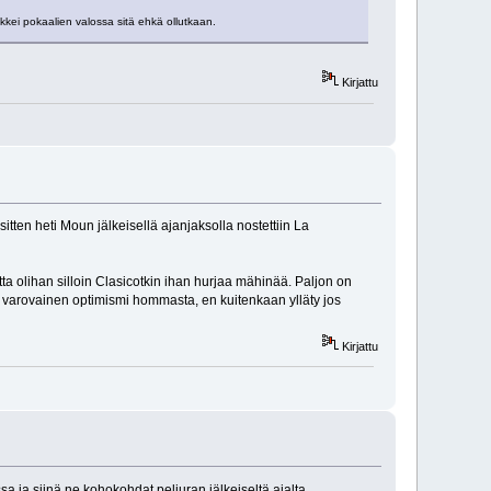
ikkei pokaalien valossa sitä ehkä ollutkaan.
Kirjattu
tten heti Moun jälkeisellä ajanjaksolla nostettiin La
utta olihan silloin Clasicotkin ihan hurjaa mähinää. Paljon on
aan, varovainen optimismi hommasta, en kuitenkaan ylläty jos
Kirjattu
 ja siinä ne kohokohdat peliuran jälkeiseltä ajalta.