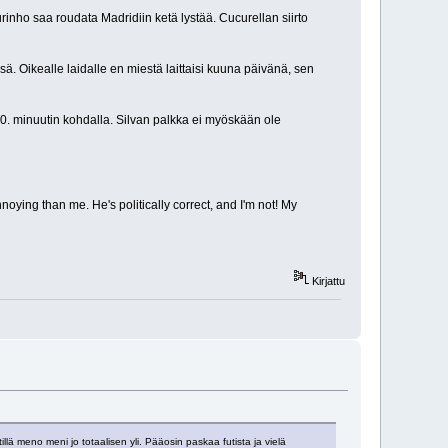
rinho saa roudata Madridiin ketä lystää. Cucurellan siirto
sä. Oikealle laidalle en miestä laittaisi kuuna päivänä, sen
 10. minuutin kohdalla. Silvan palkka ei myöskään ole
ing than me. He's politically correct, and I'm not! My
Kirjattu
llä meno meni jo totaalisen yli. Pääosin paskaa futista ja vielä