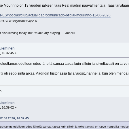
 Jose Mourinho on 13 vuoden jälkeen taas Real madrin päävalmentaja. Taas tarvitaa
s-ES/noticias/club/actualidad/comunicado-oficial-mourinho-11-06-2026
23.08.43 kirjoittanut Alpo
»
I'm also leaving today, but I'm actually staying. -Joselu-
tuleminen
, 16.32.45 »
tseluottamus edelleen edes lähellä samaa tasoa kuin silloin ja toivottavasti on tarv
tti oli eeppisintä aikaa Madridin historiassa tällä vuosituhannella, kun olen menoa 
h.
tuleminen
, 16.39.02 »
 12.06.2026, 16.32.45
eluottamus edelleen edes lähellä samaa tasoa kuin silloin ja toivottavasti on tarve neppailla media