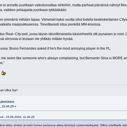
e ei annettu juurikaan vaikutusvaltaa siirtoihin, mutta parhaat päivänsä nähnyt Mou
a, vaikken pelaajasta juurikaan tykkääkään.
ten ymmärrä millään tapaa. Viimeiset kaksi vuotta ollut todella keskinkertainen Citys
ipaikalla maajoukkueessa. Toivottavasti istuu penkillä MM-kisoissa.
uo Real–City-peli, jossa täysin idioottimaisella käsivirheellä otti punaisen jo noin
sä siirrossa ei tosiaan ole yhtikäs mitään hyvää.
ussa: Bruno Fernandes asked if he's the most annoying player in the PL:
 me seem like someone who's always complaining, but Bernardo Silva is MORE annoy
s.”
ä
e an Ultra Sur!
tuleminen
, 15.44.29 »
id - 15.06.2026, 11.36.25
ä sitten yhtään ja koko herran persoona alkaa lähestyä vastenmielisyyttä. Silloin edellisellä visiiti