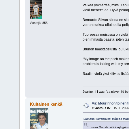
Vaikea ymmärtää, miksi Xabill
vielä menettelee. Hyvä pelaaj
Bernardo Silvan siirtoa en sit
Viestejä: 855
verran surkea ollut tuolla pel
Tuoreessa muistissa on vielä t
pienimmästä päästä, joten täs
Brunon haastattelusta jouluku
“My image on the pitch makes
problem is talking with my arm
Saatiin vielä yksi kitivittu lisä
Juanito: If I wasn’t a player, i’d b
Vs: Mourinhon toinen 
Kultainen kenkä
«
Vastaus #7 :
15.06.2026
Lainaus käyttäjältä: Mágico Madr
En vaan Mousta välitä nykypäivän