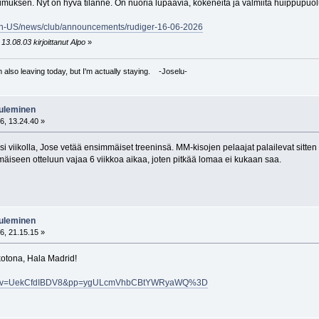
muksen. Nyt on hyvä tilanne. On nuoria lupaavia, kokeneita ja valmiita huippupuol
en-US/news/club/announcements/rudiger-16-06-2026
13.08.03 kirjoittanut Alpo
»
I'm also leaving today, but I'm actually staying. -Joselu-
tuleminen
6, 13.24.40 »
si viikolla, Jose vetää ensimmäiset treeninsä. MM-kisojen pelaajat palailevat sitte
äiseen otteluun vajaa 6 viikkoa aikaa, joten pitkää lomaa ei kukaan saa.
tuleminen
6, 21.15.15 »
kotona, Hala Madrid!
atch?v=UekCfdIBDV8&pp=ygULcmVhbCBtYWRyaWQ%3D