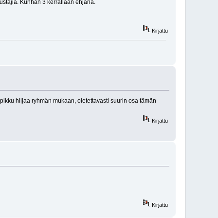
ustajia. Kunhan 3 kerrallaan ehjänä.
Kirjattu
n pikku hiljaa ryhmän mukaan, oletettavasti suurin osa tämän
Kirjattu
Kirjattu