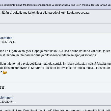
 oli eeppisintä aikaa Madridin historiassa tällä vuosituhannella, kun olen menoa itse seurannut va
itään ei voitettu mutta jokaista ottelua odotti kuin kuuta nousevaa.
tuleminen
, 16.55.20 »
 La Ligan voitto, yksi Copa ja mentiinkö UCL:ssä parina kautena välieriin, joista si
nistuminen, mutta pari kannua ja hitokseen viihdettä se ajanjakso tarjosi.
lain tajuttomalla pistepotilla ja maaleja syntyi. En jaksa tarkastaa näistä faktoja m
neet, futis on kehittynyt ja Mourinho taktisesti jäänyt jälkeen, mutta mutta... katsell
oon
🏆🏆
tuleminen
, 20.26.49 »
 maskotiksi kun Pepelle ei maistunut? Khedira vuoden verran konsultoi Stuttgartissa