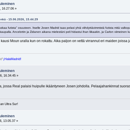
tuleminen
, 16.27.06 »
enkä - 15.06.2026, 15.44.29
kaa futista" osuuteen. Itselle Josen Madrid taas pelasi yhtä viihdyttävimmistä futista mitä valkopa
kaupalla. Ancelottin ja Zidanen aikana mielestäni peli hidastui ihan liikaakin, ja Carlon viimeinen k
in kausi Moun uralla kun on rokattu. Aika paljon on vettä virrannut eri maiden joissa 
id"
¡HalaMadrid!
tuleminen
6, 16.34.45 »
 jossa Real palaisi huipulle ikääntyneen Josen johdolla. Pelaajahankinnat suorast
e an Ultra Sur!
tuleminen
, 13.05.37 »