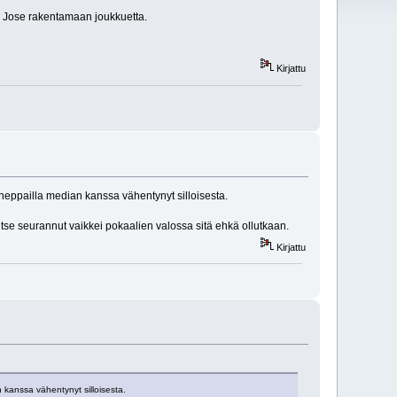
n Jose rakentamaan joukkuetta.
Kirjattu
e neppailla median kanssa vähentynyt silloisesta.
itse seurannut vaikkei pokaalien valossa sitä ehkä ollutkaan.
Kirjattu
n kanssa vähentynyt silloisesta.