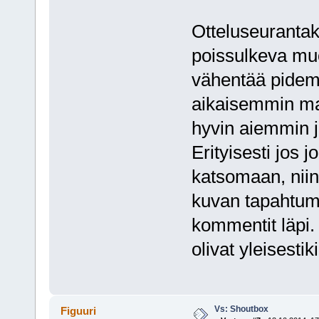
Otteluseurantake
poissulkeva muo
vähentää pidemp
aikaisemmin mai
hyvin aiemmin j
Erityisesti jos j
katsomaan, niin
kuvan tapahtumi
kommentit läpi.
olivat yleisestik
Vs: Shoutbox
Figuuri