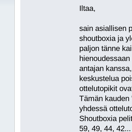
Iltaa,
sain asiallisen 
shoutboxia ja 
paljon tänne kai
hienoudessaan s
antajan kanssa,
keskustelua pois
ottelutopikit ov
Tämän kauden "e
yhdessä ottelut
Shoutboxia pelit
59, 49, 44, 42...