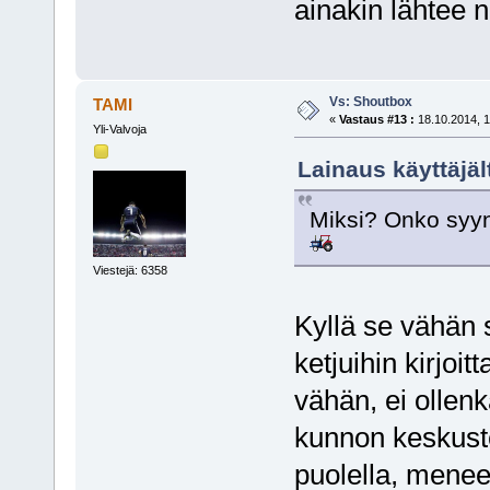
ainakin lähtee
Vs: Shoutbox
TAMI
«
Vastaus #13 :
18.10.2014, 1
Yli-Valvoja
Lainaus käyttäjäl
Miksi? Onko syyn
Viestejä: 6358
Kyllä se vähän s
ketjuihin kirjoi
vähän, ei ollenk
kunnon keskuste
puolella, menee