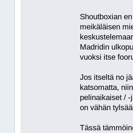
Shoutboxian en 
meikäläisen miel
keskustelemaan 
Madridin ulkopu
vuoksi itse foor
Jos itseltä no j
katsomatta, nii
pelinaikaiset / -
on vähän tylsää,
Tässä tämmöine