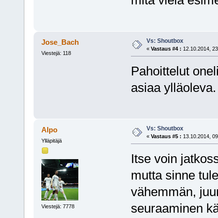
Vs: Shoutbox
Jose_Bach
«
Vastaus #4 :
12.10.2014, 23
Viestejä: 118
Pahoittelut onel
asiaa ylläoleva.
Vs: Shoutbox
Alpo
«
Vastaus #5 :
13.10.2014, 09
Ylläpitäjä
Itse voin jatkos
mutta sinne tule
vähemmän, juurik
seuraaminen kär
Viestejä: 7778