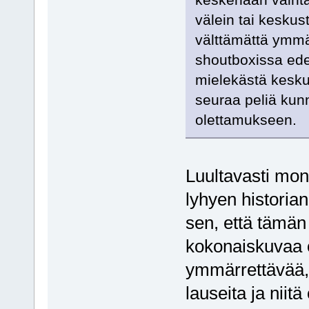
välein tai keskust
välttämättä ymmä
shoutboxissa ede
mielekästä keskus
seuraa peliä kun
olettamukseen.
Luultavasti mon
lyhyen historia
sen, että tämän 
kokonaiskuvaa o
ymmärrettävää, 
lauseita ja niit