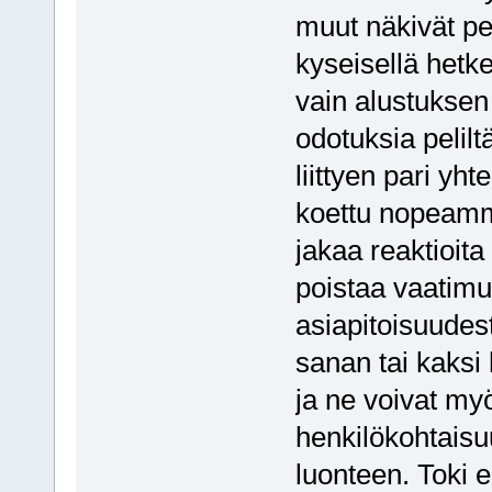
muut näkivät pel
kyseisellä hetke
vain alustuksen
odotuksia pelilt
liittyen pari yh
koettu nopeamm
jakaa reaktioita
poistaa vaatimu
asiapitoisuudest
sanan tai kaksi 
ja ne voivat myö
henkilökohtaisu
luonteen. Toki en