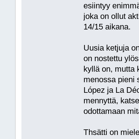
esiintyy enimm
joka on ollut ak
14/15 aikana.
Uusia ketjuja on
on nostettu ylös 
kyllä on, mutta 
menossa pieni s
López ja La Déc
mennyttä, katsee
odottamaan mitä
Thsätti on miele