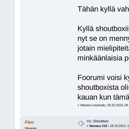
Tähän kyllä va
Kyllä shoutboxii
nyt se on mennyt
jotain mielipite
minkäänlaisia p
Foorumi voisi ky
shoutboxista oli
kauan kun tämä
«
Viimeksi muokattu: 18.10.2014, 09.5
Vs: Shoutbox
Alpo
«
Vastaus #10 :
18.10.2014, 1
Ylläpitäjä