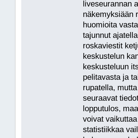
liveseurannan ai
näkemyksiään rea
huomioita vastaa
tajunnut ajatell
roskaviestit ket
keskustelun ka
keskusteluun its
pelitavasta ja t
rupatella, mutta 
seuraavat tiedot
lopputulos, maali
voivat vaikuttaa
statistiikkaa vai