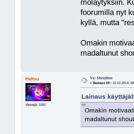
möläytyksiin. Ku
foorumilla nyt k
kyllä, mutta "re
Omakin motivaati
madaltunut sho
Vs: Shoutbox
Heltsu
«
Vastaus #9 :
18.10.2014, 09
Lainaus käyttäjäl
Viestejä: 1092
Omakin motivaatio 
madaltunut shou