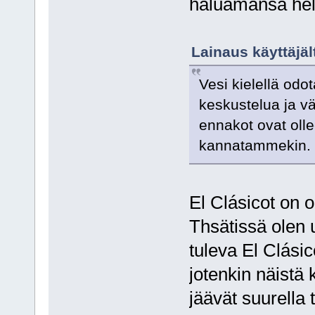
haluamansa help
Lainaus käyttäjäl
Vesi kielellä odot
keskustelua ja v
ennakot ovat olle
kannatammekin.
El Clásicot on o
Thsätissä olen 
tuleva El Clási
jotenkin näistä
jäävät suurella