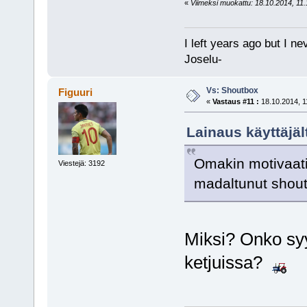
«
Viimeksi muokattu: 18.10.2014, 11.1
I left years ago but I ne
Joselu-
Vs: Shoutbox
Figuuri
«
Vastaus #11 :
18.10.2014, 1
Lainaus käyttäjäl
Omakin motivaatio 
Viestejä: 3192
madaltunut shou
Miksi? Onko syy
ketjuissa?