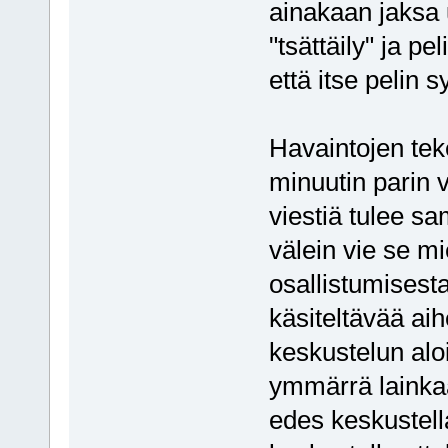
ainakaan jaksa 
"tsättäily" ja p
että itse pelin 
Havaintojen tek
minuutin parin 
viestiä tulee s
välein vie se m
osallistumisest
käsiteltävää ai
keskustelun aloi
ymmärrä lainka
edes keskustell