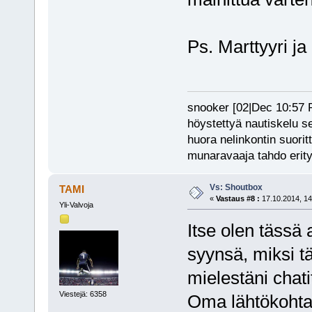
Ps. Marttyyri ja
snooker [02|Dec 10:57 PM
höystettyä nautiskelu s
huora nelinkontin suorit
munaravaaja tahdo erity
Vs: Shoutbox
TAMI
«
Vastaus #8 :
17.10.2014, 14
Yli-Valvoja
Itse olen tässä 
syynsä, miksi t
mielestäni chat
Viestejä: 6358
Oma lähtökohtan