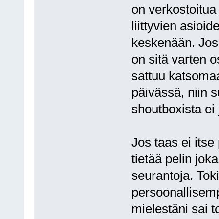
on verkostoitua
liittyvien asioid
keskenään. Jos l
on sitä varten 
sattuu katsomaa
päivässä, niin 
shoutboxista ei 
Jos taas ei its
tietää pelin jok
seurantoja. Toki
persoonallisemp
mielestäni sai t