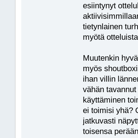
esiintynyt ottel
aktiivisimmillaa
tietynlainen tu
myötä otteluista
Muutenkin hyvä
myös shoutboxiss
ihan villin länn
vähän tavannut 
käyttäminen toi
ei toimisi yhä?
jatkuvasti näpy
toisensa perään