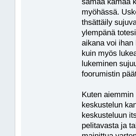
samaa kamaa kuin
myöhässä. Uskon
thsättäily suju
ylempänä totesi,
aikana voi ihan
kuin myös lukea 
lukeminen sujuu
foorumistin pää
Kuten aiemmin ki
keskustelun ka
keskusteluun its
pelitavasta ja ta
mainittua varten