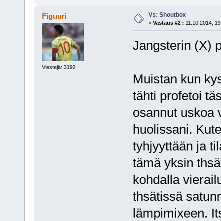
Vs: Shoutbox
Figuuri
«
Vastaus #2 :
11.10.2014, 19
Jangsterin (X) p
Viestejä: 3192
Muistan kun ky
tähti profetoi tä
osannut uskoa v
huolissani. Kut
tyhjyyttään ja 
tämä yksin thsä
kohdalla vierai
thsätissä satun
lämpimixeen. It