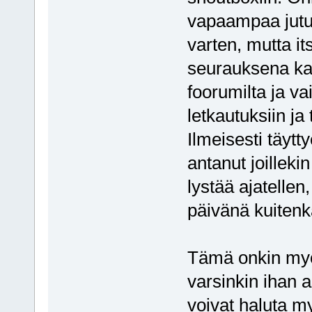
vapaampaa jutu
varten, mutta i
seurauksena ka
foorumilta ja v
letkautuksiin ja
Ilmeisesti täytt
antanut joillek
lystää ajatellen
päivänä kuiten
Tämä onkin myö
varsinkin ihan as
voivat haluta m