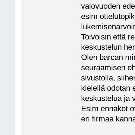
valovuoden edell
esim ottelutopi
lukemisenarvoine
Toivoisin että r
keskustelun hen
Olen barcan mie
seuraamisen ohel
sivustolla, siih
kielellä odotan e
keskustelua ja 
Esim ennakot ov
eri firmaa kan