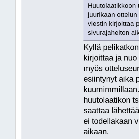
Huutolaatikkoon t
juurikaan ottelu
viestin kirjoittaa
sivurajaheiton ai
Kyllä pelikatko
kirjoittaa ja nu
myös otteluseur
esiintynyt aika 
kuumimmillaan. 
huutolaatikon ts
saattaa lähettää
ei todellakaan 
aikaan.