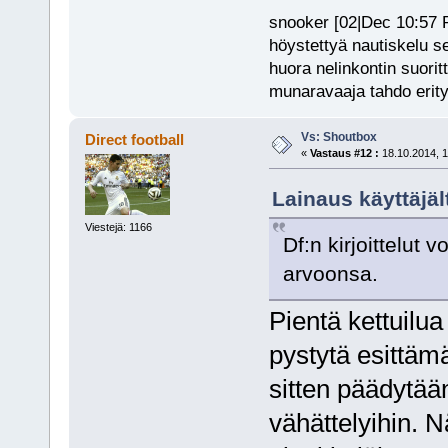
snooker [02|Dec 10:57 PM
höystettyä nautiskelu s
huora nelinkontin suorit
munaravaaja tahdo erity
Vs: Shoutbox
Direct football
«
Vastaus #12 :
18.10.2014, 1
Lainaus käyttäjäl
Viestejä: 1166
Df:n kirjoittelut 
arvoonsa.
Pientä kettuilua
pystytä esittäm
sitten päädytään
vähättelyihin. N