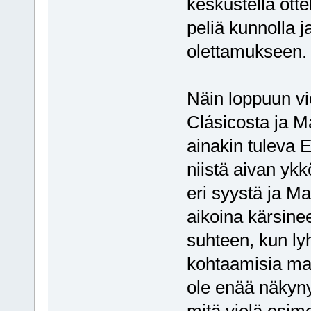
keskustella ott
peliä kunnolla
olettamukseen.
Näin loppuun vi
Clásicosta ja Ma
ainakin tuleva E
niistä aivan ykk
eri syystä ja M
aikoina kärsinee
suhteen, kun lyh
kohtaamisia mad
ole enää näkynyt
mitä vielä esime