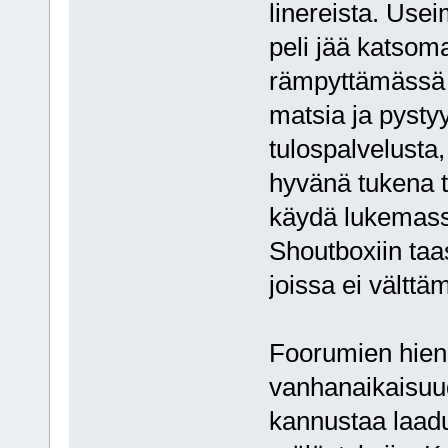
linereista. Usei
peli jää katsoma
rämpyttämässä k
matsia ja pystyy
tulospalvelusta,
hyvänä tukena t
käydä lukemassa,
Shoutboxiin taas
joissa ei välttä
Foorumien hieno
vanhanaikaisuud
kannustaa laadu