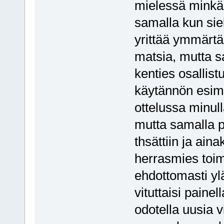
mielessä minkää
samalla kun sie
yrittää ymmärtää
matsia, mutta sa
kenties osallist
käytännön esim
ottelussa minulla
mutta samalla p
thsättiin ja ain
herrasmies toimi
ehdottomasti ylä
vituttaisi painel
odotella uusia vi