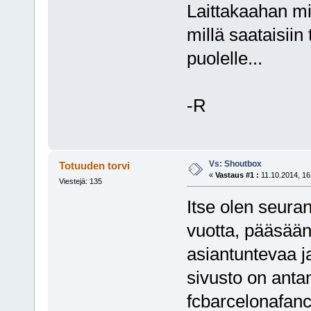
Laittakaahan miel
millä saataisiin
puolelle...
-R
Vs: Shoutbox
Totuuden torvi
«
Vastaus #1 :
11.10.2014, 16
Viestejä: 135
Itse olen seura
vuotta, pääsäänt
asiantuntevaa j
sivusto on anta
fcbarcelonafanc