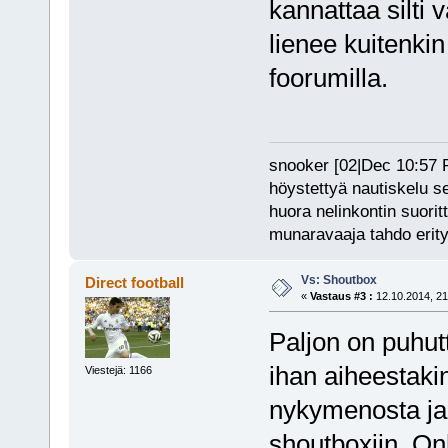
kannattaa silti 
lienee kuitenkin
foorumilla.
snooker [02|Dec 10:57 PM
höystettyä nautiskelu s
huora nelinkontin suorit
munaravaaja tahdo erity
Vs: Shoutbox
Direct football
«
Vastaus #3 :
12.10.2014, 21
Paljon on puhut
ihan aiheestakin
Viestejä: 1166
nykymenosta ja 
shoutboxiin. On