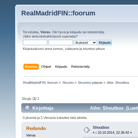
RealMadridFIN::foorum
Tervetuloa,
Vieras
. Ole hyvä ja
kirjaudu
tai
rekisteröidy
.
Jäikö
aktivointisähköposti
saamatta?
Kirjautuaksesi anna tunnus, salasana ja istuntosi pituus
Etusivu
Ohjeet
Kirjaudu
Rekisteröidy
RealMadridFIN::foorum
»
Sivusto
»
Sivuston palaute
»
Aihe:
Shoutbox
Sivuja: [
1
]
2
Kirjoittaja
Aihe: Shoutbox (Luett
0 jäsentä ja 2 Vierasta katselee tätä aihetta.
Shoutbox
Redondo
«
:
10.10.2014, 22.36.42 »
Vieras