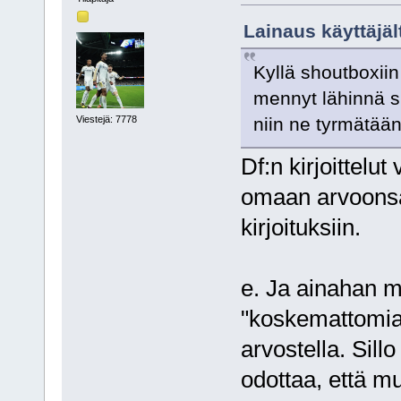
Lainaus käyttäjäl
Kyllä shoutboxiin 
mennyt lähinnä sii
Viestejä: 7778
niin ne tyrmätään
Df:n kirjoittelut
omaan arvoonsa.
kirjoituksiin.
e. Ja ainahan my
"koskemattomia" 
arvostella. Sill
odottaa, että mu