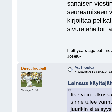
sanaisen viestin
seuraamiseen va
kirjoittaa pelik
sivurajaheiton 
I left years ago but I ne
Joselu-
Vs: Shoutbox
Direct football
«
Vastaus #6 :
13.10.2014, 12
Lainaus käyttäjäl
Viestejä: 1166
Itse voin jatkoss
sinne tulee varm
juurikin siitä syy