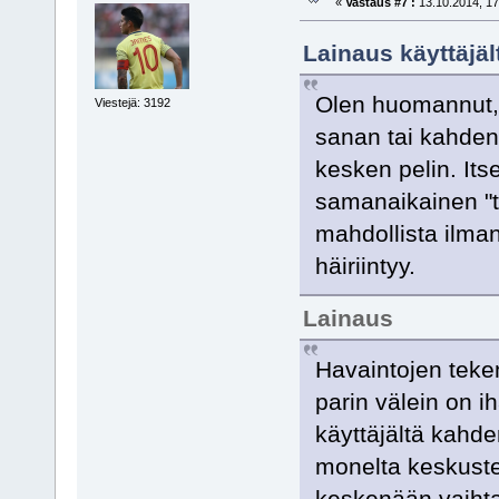
«
Vastaus #7 :
13.10.2014, 17
Lainaus käyttäjält
Olen huomannut, 
Viestejä: 3192
sanan tai kahden
kesken pelin. Its
samanaikainen "ts
mahdollista ilman
häiriintyy.
Lainaus
Havaintojen teke
parin välein on i
käyttäjältä kahde
monelta keskuste
keskenään vaihta