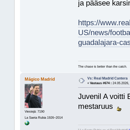
ja pääsee kars
https://www.re
US/news/footbal
guadalajara-cas
The chase is better than the catch.
Vs: Real Madrid Cantera
Mágico Madrid
«
Vastaus #674 :
24.05.2026, 
Juvenil A voitti
mestaruus
Viestejä: 7190
La Saeta Rubia 1926–2014