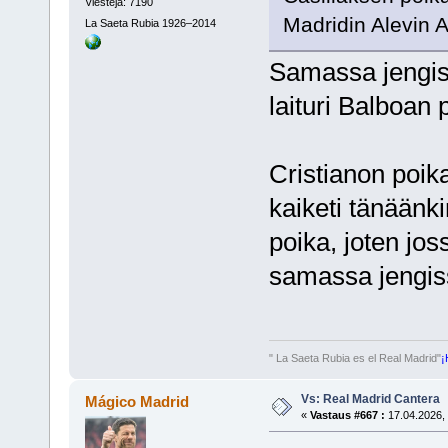
Viestejä: 7190
Madridin Alevin A
La Saeta Rubia 1926–2014
Samassa jengiss
laituri Balboan 
Cristianon poik
kaiketi tänäänk
poika, joten jo
samassa jengi
" La Saeta Rubia es el Real Madrid"
¡
Vs: Real Madrid Cantera
Mágico Madrid
«
Vastaus #667 :
17.04.2026, 