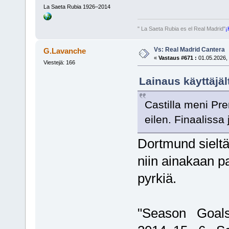
La Saeta Rubia 1926–2014
" La Saeta Rubia es el Real Madrid"
¡
Vs: Real Madrid Cantera
G.Lavanche
«
Vastaus #671 :
01.05.2026, 
Viestejä: 166
Lainaus käyttäjäl
Castilla meni Pre
eilen. Finaalissa
Dortmund sieltä 
niin ainakaan p
pyrkiä.
"Season Goal