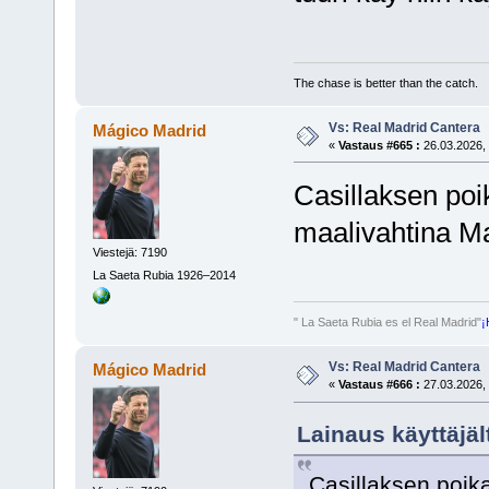
The chase is better than the catch.
Vs: Real Madrid Cantera
Mágico Madrid
«
Vastaus #665 :
26.03.2026, 
Casillaksen poik
maalivahtina Ma
Viestejä: 7190
La Saeta Rubia 1926–2014
" La Saeta Rubia es el Real Madrid"
¡
Vs: Real Madrid Cantera
Mágico Madrid
«
Vastaus #666 :
27.03.2026, 
Lainaus käyttäjäl
Casillaksen poika