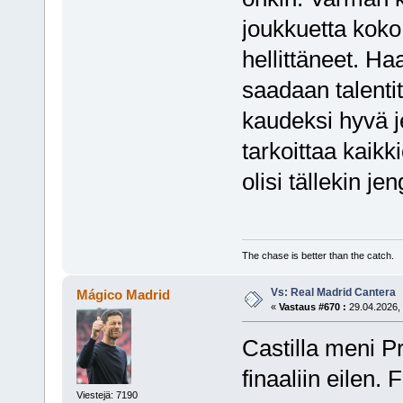
joukkuetta koko
hellittäneet. Ha
saadaan talentit
kaudeksi hyvä 
tarkoittaa kaikk
olisi tällekin jeng
The chase is better than the catch.
Vs: Real Madrid Cantera
Mágico Madrid
«
Vastaus #670 :
29.04.2026, 
Castilla meni P
finaaliin eilen.
Viestejä: 7190