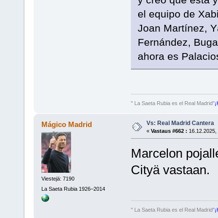
el equipo de Xab
Joan Martínez, Y
Fernández, Bugar
ahora es Palacio
" La Saeta Rubia es el Real Madrid"
¡
Vs: Real Madrid Cantera
Mágico Madrid
«
Vastaus #662 :
16.12.2025, 
Marcelon pojalle
Cityä vastaan.
Viestejä: 7190
La Saeta Rubia 1926–2014
" La Saeta Rubia es el Real Madrid"
¡