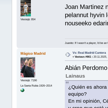
Joan Martinez n
pelannut hyvin 
Viestejä: 854
nouseeko edarin
Juanito: If I wasn’t a player, i’d be an 
Vs: Real Madrid Cantera
Mágico Madrid
«
Vastaus #661 :
20.11.2025, 
Abián Perdomo (
Lainaus
Viestejä: 7190
La Saeta Rubia 1926–2014
¿Quién es ahora 
equipo?
En mi opinión, Cé
y creo que está 