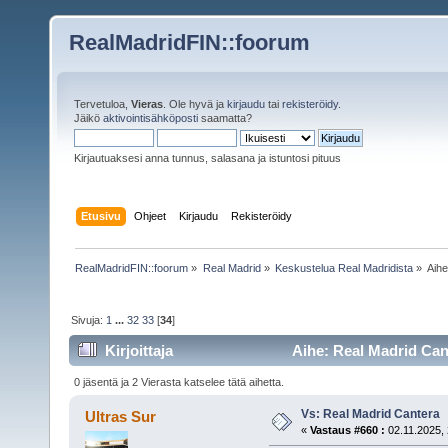
RealMadridFIN::foorum
Tervetuloa,
Vieras
. Ole hyvä ja
kirjaudu
tai
rekisteröidy
.
Jäikö
aktivointisähköposti
saamatta?
Kirjautuaksesi anna tunnus, salasana ja istuntosi pituus
Etusivu
Ohjeet
Kirjaudu
Rekisteröidy
RealMadridFIN::foorum
»
Real Madrid
»
Keskustelua Real Madridista
»
Aih
Sivuja:
1
...
32
33
[
34
]
Kirjoittaja
Aihe: Real Madrid Can
0 jäsentä ja 2 Vierasta katselee tätä aihetta.
Vs: Real Madrid Cantera
Ultras Sur
«
Vastaus #660 :
02.11.2025, 