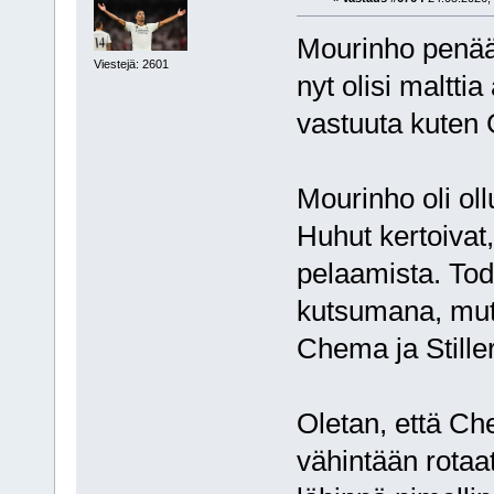
Mourinho penää 
Viestejä: 2601
nyt olisi maltti
vastuuta kuten 
Mourinho oli ol
Huhut kertoivat,
pelaamista. Tod
kutsumana, mut
Chema ja Stiller
Oletan, että Ch
vähintään rotaat