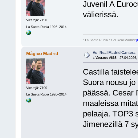
Juvenil A Eurocu
välierissä.
Viestejä: 7190
La Saeta Rubia 1926–2014
" La Saeta Rubia es el Real Madrid"
¡
Vs: Real Madrid Cantera
Mágico Madrid
«
Vastaus #668 :
27.04.2026, 
Castilla taistel
Suora nousu jo 
Viestejä: 7190
päässä. Cesar 
La Saeta Rubia 1926–2014
maaleissa mitat
pelaaja. TOP3 s
Jimenezillä 7 sy