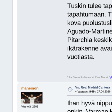
Tuskin tulee tap
tapahtumaan. Tu
kova puolustusl
Aguado-Martinez
Pitarchia keskik
ikärakenne avai
vuotiasta.
" La Saeta Rubia es el Real Madrid"
¡
Vs: Real Madrid Cantera
maheinon
«
Vastaus #669 :
27.04.2026, 
Ihan hyvä nippu
Viestejä: 2601
onkin. Varman k