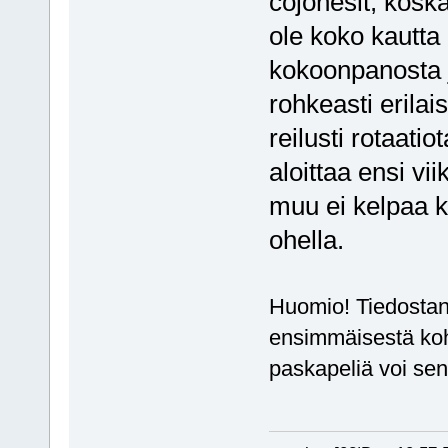
cojonesit, kosk
ole koko kautta
kokoonpanosta j
rohkeasti erilai
reilusti rotaat
aloittaa ensi v
muu ei kelpaa k
ohella.
Huomio! Tiedostan
ensimmäisestä koh
paskapeliä voi sen