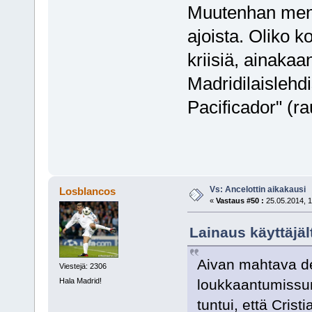
Muutenhan meno 
ajoista. Oliko 
kriisiä, ainakaa
Madridilaislehdis
Pacificador" (ra
Vs: Ancelottin aikakausi
Losblancos
«
Vastaus #50 :
25.05.2014, 1
Lainaus käyttäjäl
Aivan mahtava deb
Viestejä: 2306
loukkaantumissum
Hala Madrid!
tuntui, että Cris