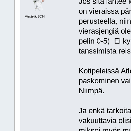
Jos sitä lähtee
on vieraissa pär
Viestejä: 7034
perusteella, ni
vierasjengiä ole
pelin 0-5) Ei k
tanssimista reis
Kotipeleissä Atl
paskominen vai
Niimpä.
Ja enkä tarkoita
vakuuttavia olisi
miksei myös mui