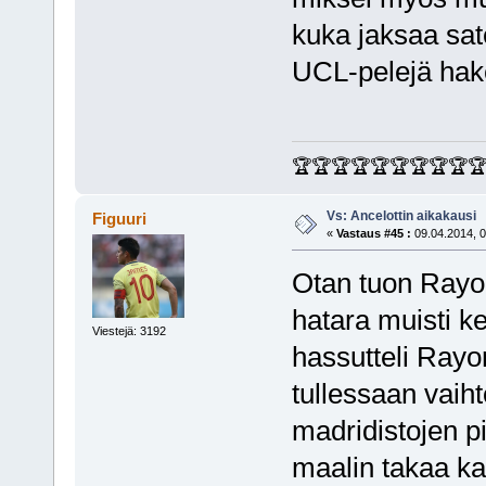
kuka jaksaa sat
UCL-pelejä hake
🏆🏆🏆🏆🏆🏆🏆🏆🏆
Vs: Ancelottin aikakausi
Figuuri
«
Vastaus #45 :
09.04.2014, 0
Otan tuon Rayo 
hatara muisti ke
Viestejä: 3192
hassutteli Rayo
tullessaan vaiht
madridistojen p
maalin takaa kah