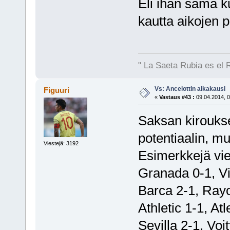
Eli ihan sama k
kautta aikojen 
" La Saeta Rubia es el 
Vs: Ancelottin aikakausi
Figuuri
«
Vastaus #43 :
09.04.2014, 0
Saksan kirouks
potentiaalin, mut
Viestejä: 3192
Esimerkkejä vie
Granada 0-1, Vil
Barca 2-1, Rayo
Athletic 1-1, At
Sevilla 2-1. Voit