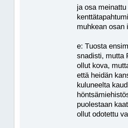
ja osa meinattu 
kenttätapahtumii
muhkean osan i
e: Tuosta ensim
snadisti, mutt
ollut kova, mutta 
että heidän kans
kuluneelta kaude
höntsämiehistös
puolestaan kaat
ollut odotettu v