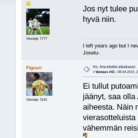
Jos nyt tulee p
hyvä niin.
Viestejä: 7777
I left years ago but I ne
Joselu-
Vs: Ancelottin aikakausi
Figuuri
«
Vastaus #41 :
08.04.2014, 2
Ei tullut putoam
jäänyt, saa olla
Viestejä: 3192
aiheesta. Näin 
vierasotteluist
vähemmän reisil