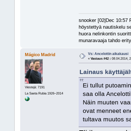
snooker [02|Dec 10:57 PM
höystettyä nautiskelu s
huora nelinkontin suorit
munaravaaja tahdo erity
Vs: Ancelottin aikakausi
Mágico Madrid
«
Vastaus #42 :
08.04.2014, 2
Lainaus käyttäjäl
Ei tullut putoami
Viestejä: 7191
saa olla Ancelotti
La Saeta Rubia 1926–2014
Näin muuten vaan,
ovat menneet en
tultava muutos 