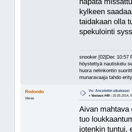
napata missattu 
kylkeen saadaan
taidakaan olla t
spekulointi sy
snooker [02|Dec 10:57 PM
höystettyä nautiskelu s
huora nelinkontin suorit
munaravaaja tahdo erity
Vs: Ancelottin aikakausi
Redondo
«
Vastaus #49 :
25.05.2014, 0
Vieras
Aivan mahtava de
tuo loukkaantu
jotenkin tuntui,