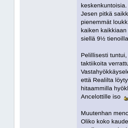
keskenkuntoisia.
Jesen pitkä saik
pienemmät loukka
kaiken kaikkiaan 
siellä 9½ tienoilla
Pelillisesti tuntu
taktiikoita verra
Vastahyökkäyselem
että Realilta löy
hitaammilla hyökk
Ancelottille iso
Muutenhan meno r
Oliko koko kaudel