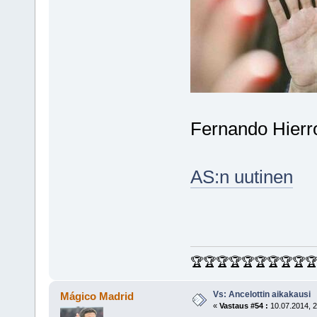
Fernando Hierro
AS:n uutinen
🏆🏆🏆🏆🏆🏆🏆🏆🏆
Vs: Ancelottin aikakausi
Mágico Madrid
«
Vastaus #54 :
10.07.2014, 2