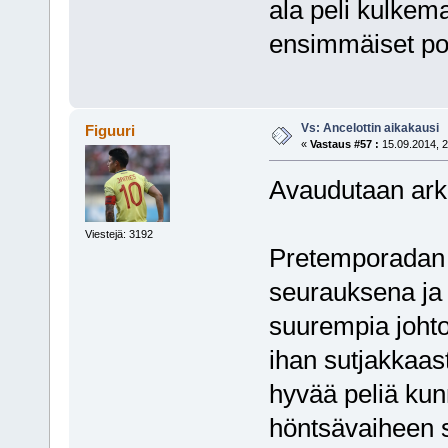
ala peli kulkem
ensimmäiset po
Vs: Ancelottin aikakausi
Figuuri
«
Vastaus #57 :
15.09.2014, 2
Avaudutaan ark
Viestejä: 3192
Pretemporadan 
seurauksena ja 
suurempia johto
ihan sutjakkaas
hyvää peliä ku
höntsävaiheen s