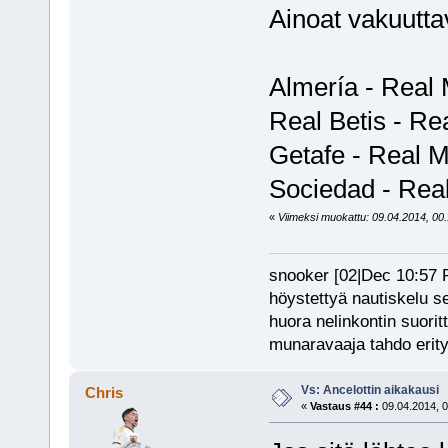
Ainoat vakuuttav
Almería - Real 
Real Betis - Re
Getafe - Real M
Sociedad - Rea
«
Viimeksi muokattu: 09.04.2014, 00.1
snooker [02|Dec 10:57 PM
höystettyä nautiskelu s
huora nelinkontin suorit
munaravaaja tahdo erity
Vs: Ancelottin aikakausi
Chris
«
Vastaus #44 :
09.04.2014, 0