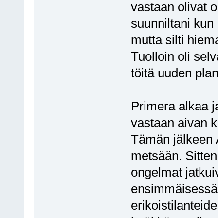
vastaan olivat o
suunniltani kun
mutta silti hiem
Tuolloin oli sel
töitä uuden plan
Primera alkaa j
vastaan aivan k
Tämän jälkeen A
metsään. Sitten
ongelmat jatkui
ensimmäisessä 
erikoistilanteid