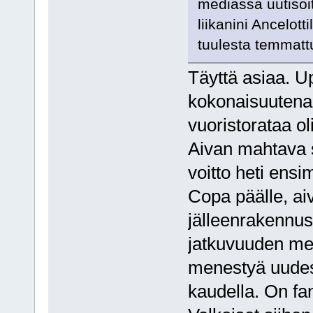
mediassa uutisoit
liikanini Ancelotti
tuulesta temmattu
Täyttä asiaa. U
kokonaisuutena!
vuoristorataa o
Aivan mahtava s
voitto heti ensi
Copa päälle, aiv
jälleenrakennus
jatkuvuuden mer
menestyä uudes
kaudella. On fan