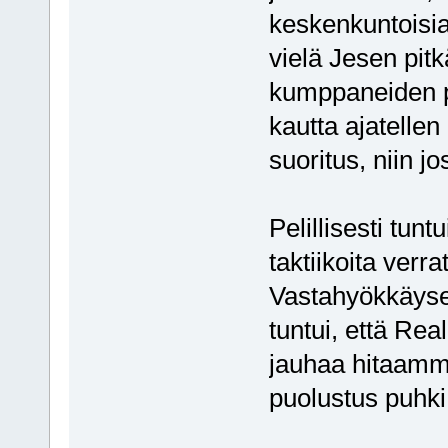
keskenkuntoisi
vielä Jesen pit
kumppaneiden 
kautta ajatellen
suoritus, niin jo
Pelillisesti tunt
taktiikoita verr
Vastahyökkäysel
tuntui, että Rea
jauhaa hitaammi
puolustus puhki.