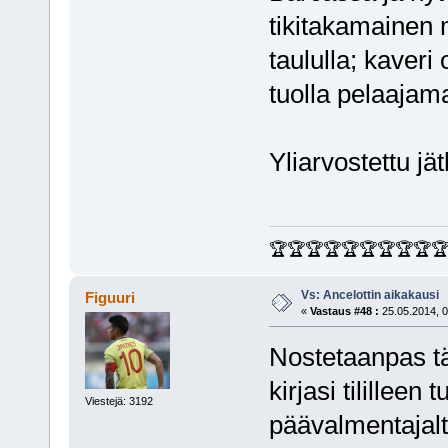
tikitakamainen 
taululla; kaver
tuolla pelaajama
Yliarvostettu jät
🏆🏆🏆🏆🏆🏆🏆🏆🏆
Vs: Ancelottin aikakausi
Figuuri
«
Vastaus #48 :
25.05.2014, 0
Nostetaanpas tä
kirjasi tilillee
Viestejä: 3192
päävalmentajalt