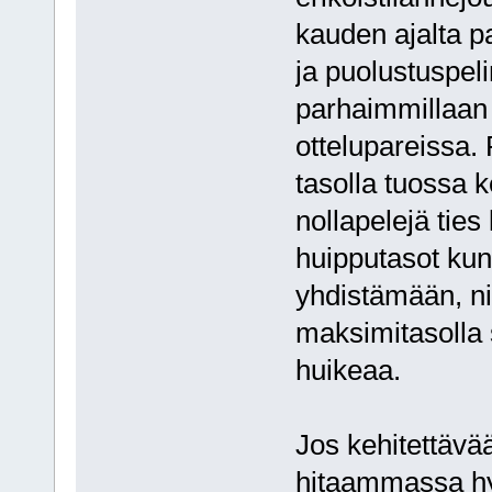
kauden ajalta p
ja puolustuspel
parhaimmillaan 
ottelupareissa. 
tasolla tuossa k
nollapelejä tie
huipputasot kun 
yhdistämään, ni
maksimitasolla s
huikeaa.
Jos kehitettävää 
hitaammassa h