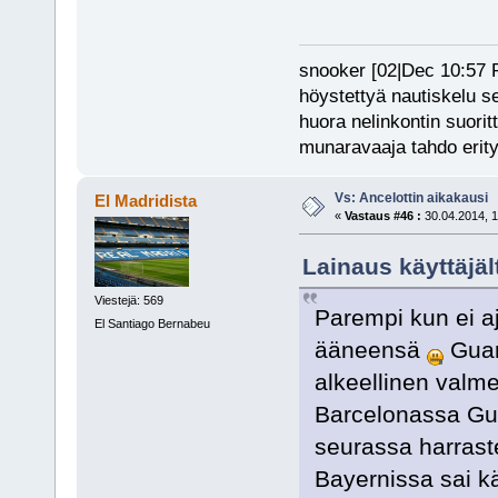
snooker [02|Dec 10:57 PM
höystettyä nautiskelu s
huora nelinkontin suorit
munaravaaja tahdo erity
Vs: Ancelottin aikakausi
El Madridista
«
Vastaus #46 :
30.04.2014, 1
Lainaus käyttäjält
Viestejä: 569
Parempi kun ei aj
El Santiago Bernabeu
ääneensä
Guar
alkeellinen valm
Barcelonassa Guar
seurassa harrastet
Bayernissa sai k