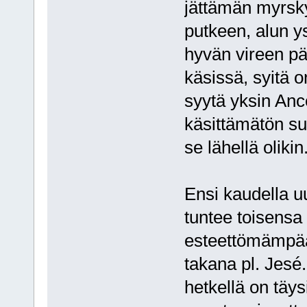
jättämän myrsk
putkeen, alun y
hyvän vireen pä
käsissä, syitä 
syytä yksin Ance
käsittämätön suo
se lähellä olikin
Ensi kaudella u
tuntee toisens
esteettömämpää
takana pl. Jesé.
hetkellä on täys