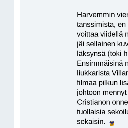
Harvemmin viera
tanssimista, en 
voittaa viidellä
jäi sellainen ku
läksynsä (toki h
Ensimmäisinä m
liukkarista Vill
filmaa pilkun li
johtoon mennyt 
Cristianon onn
tuollaisia sekoi
sekaisin.