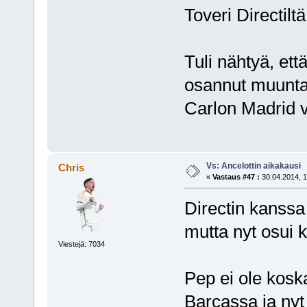
Toveri Directiltä
Tuli nähtyä, et
osannut muuntau
Carlon Madrid v
Vs: Ancelottin aikakausi
Chris
«
Vastaus #47 :
30.04.2014, 1
Directin kanssa 
mutta nyt osui 
Viestejä: 7034
Pep ei ole kosk
Barcassa ja nyt 