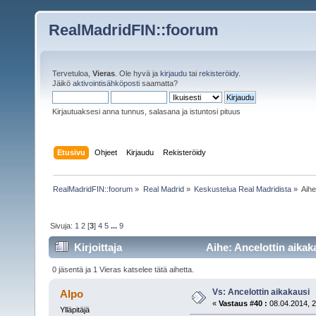
RealMadridFIN::foorum
Tervetuloa,
Vieras
. Ole hyvä ja
kirjaudu
tai
rekisteröidy
.
Jäikö
aktivointisähköposti
saamatta?
Kirjautuaksesi anna tunnus, salasana ja istuntosi pituus
Etusivu
Ohjeet
Kirjaudu
Rekisteröidy
RealMadridFIN::foorum
»
Real Madrid
»
Keskustelua Real Madridista
»
Aih
Sivuja:
1
2
[
3
]
4
5
...
9
Kirjoittaja
Aihe: Ancelottin aikak
0 jäsentä ja 1 Vieras katselee tätä aihetta.
Vs: Ancelottin aikakausi
Alpo
«
Vastaus #40 :
08.04.2014, 2
Ylläpitäjä