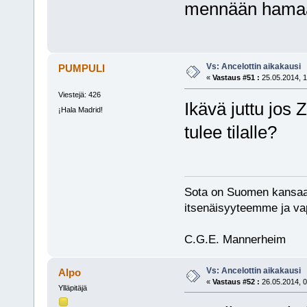
mennään hamaan
Vs: Ancelottin aikakausi
PUMPULI
«
Vastaus #51 :
25.05.2014, 1
Viestejä: 426
Ikävä juttu jos
¡Hala Madrid!
tulee tilalle?
Sota on Suomen kansaa
itsenäisyyteemme ja va
C.G.E. Mannerheim
Vs: Ancelottin aikakausi
Alpo
«
Vastaus #52 :
26.05.2014, 0
Ylläpitäjä