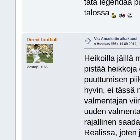
tätä legendaa 
talossa
Vs: Ancelottin aikakausi
Direct football
«
Vastaus #56 :
14.09.2014, 1
Heikoilla jäillä
pistää heikkoja 
Viestejä: 1166
puuttumisen piik
hyvin, ei tässä 
valmentajan vii
uuden valmentaj
rajallinen saad
Realissa, joten 