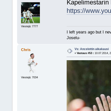
Kapelimestarin 
https://www.yo
Viestejä: 7777
I left years ago but I ne
Joselu-
Vs: Ancelottin aikakausi
Chris
«
Vastaus #53 :
10.07.2014, 2
Viestejä: 7034