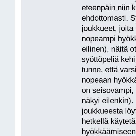
eteenpäin niin k
ehdottomasti. S
joukkueet, joit
nopeampi hyök
eilinen), näitä o
syöttöpeliä keh
tunne, että vars
nopeaan hyökkää
on seisovampi, 
näkyi eilenkin)
joukkueesta löy
hetkellä käytetä
hyökkäämiseen. 