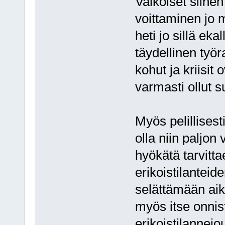
Valkoiset siihe
voittaminen jo
heti jo sillä eka
täydellinen työr
kohut ja kriisit 
varmasti ollut s
Myös pelillisest
olla niin paljo
hyökätä tarvitt
erikoistilantei
selättämään aik
myös itse onnis
erikoistilannej