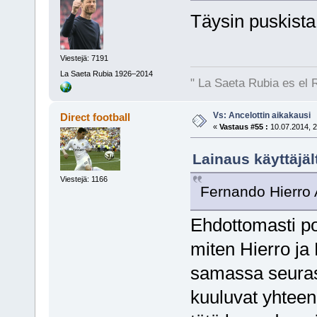
Täysin puskista
Viestejä: 7191
La Saeta Rubia 1926–2014
" La Saeta Rubia es el 
Vs: Ancelottin aikakausi
Direct football
«
Vastaus #55 :
10.07.2014, 2
Lainaus käyttäjäl
Viestejä: 1166
Fernando Hierro 
Ehdottomasti po
miten Hierro ja 
samassa seurass
kuuluvat yhteen,