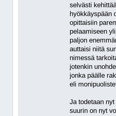
selvästi kehittä
hyökkäyspään o
opittaisiin par
pelaamiseen ylip
paljon enemmän 
auttaisi niitä s
nimessä tarkoit
jotenkin unohde
jonka päälle ra
eli monipuoliste
Ja todetaan nyt 
suurin on nyt vo