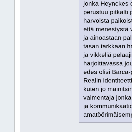
jonka Heynckes o
perustuu pitkälti 
harvoista paikois
että menestystä v
ja ainoastaan pall
tasan tarkkaan he
ja vikkeliä pelaaj
harjoittavassa jo
edes olisi Barca-
Realin identiteet
kuten jo mainitsi
valmentaja jonka 
ja kommunikaatio
amatöörimäisempä