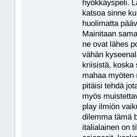
hyökkäyspeli. L
katsoa sinne kuu
huolimatta pääv
Mainitaan samas
ne ovat lähes p
vähän kyseenala
kriisistä, koska
mahaa myöten mi
pitäisi tehdä jo
myös muistettav
play ilmiön va
dilemma tämä b
italialainen on 