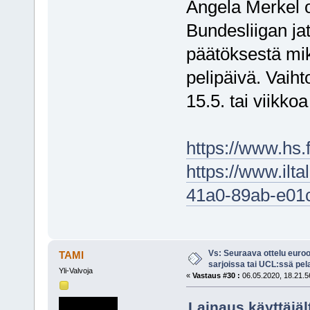
Angela Merkel 
Bundesliigan ja
päätöksestä mi
pelipäivä. Vaih
15.5. tai viikk
https://www.hs.
https://www.ilta
41a0-89ab-e01
Vs: Seuraava ottelu euro
TAMI
sarjoissa tai UCL:ssä pel
Yli-Valvoja
«
Vastaus #30 :
06.05.2020, 18.21.5
Lainaus käyttäjäl