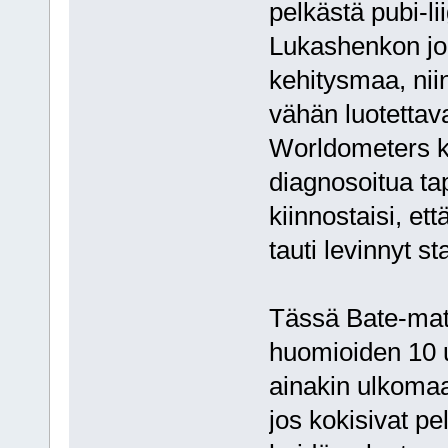
pelkästä pubi-l
Lukashenkon jo
kehitysmaa, nii
vähän luotettav
Worldometers k
diagnosoitua tap
kiinnostaisi, ett
tauti levinnyt s
Tässä Bate-mat
huomioiden 10 u
ainakin ulkomaa
jos kokisivat pe