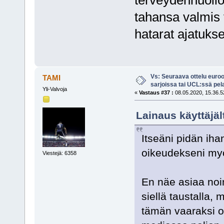
terveydenhuollo
tahansa valmis 
hatarat ajatukse
Vs: Seuraava ottelu euro
TAMI
sarjoissa tai UCL:ssä pel
Yli-Valvoja
«
Vastaus #37 :
08.05.2020, 15.36.5
Lainaus käyttäjäl
Itseäni pidän iha
oikeudekseni m
Viestejä: 6358
En näe asiaa noi
siellä taustalla, 
tämän vaaraksi om