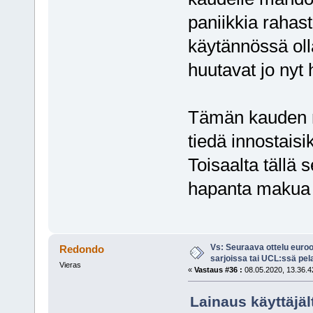
paniikkia rahas
käytännössä oll
huutavat jo nyt
Tämän kauden ryt
tiedä innostais
Toisaalta tällä s
hapanta makua 
Vs: Seuraava ottelu euro
Redondo
sarjoissa tai UCL:ssä pel
Vieras
«
Vastaus #36 :
08.05.2020, 13.36.4
Lainaus käyttäjäl