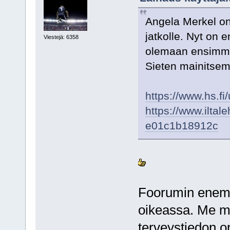
Angela Merkel on
jatkolle. Nyt on 
Viestejä: 6358
olemaan ensimmäi
Sieten mainitsem
https://www.hs.f
https://www.iltal
e01c1b18912c
Foorumin enemmi
oikeassa. Me m
terveystiedon o