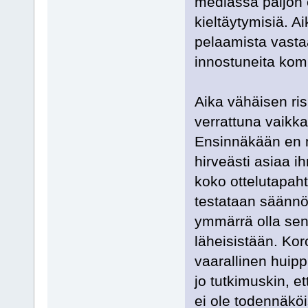
mediassa paljon
kieltäytymisiä. 
pelaamista vastaa
innostuneita kom
Aika vähäisen ri
verrattuna vaikk
Ensinnäkään en m
hirveästi asiaa i
koko ottelutapaht
testataan säännöl
ymmärrä olla sen
läheisistään. Ko
vaarallinen huippu
jo tutkimuskin, e
ei ole todennäköi