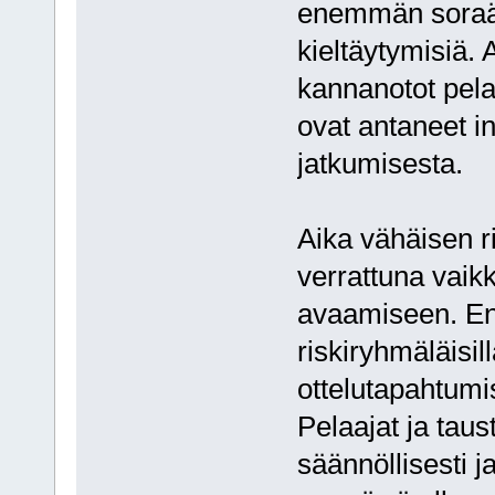
enemmän soraää
kieltäytymisiä.
kannanotot pela
ovat antaneet 
jatkumisesta.
Aika vähäisen r
verrattuna vaikk
avaamiseen. En
riskiryhmäläisil
ottelutapahtumi
Pelaajat ja taus
säännöllisesti j