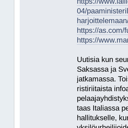
https://www.lal
04/paaministeri
harjoittelemaan
https://as.com
https://www.ma
Uutisia kun seur
Saksassa ja Sve
jatkamassa. Toi
ristiriitaista i
pelaajayhdistyk
taas Italiassa p
hallitukselle, ku
yksilöurheilijoi