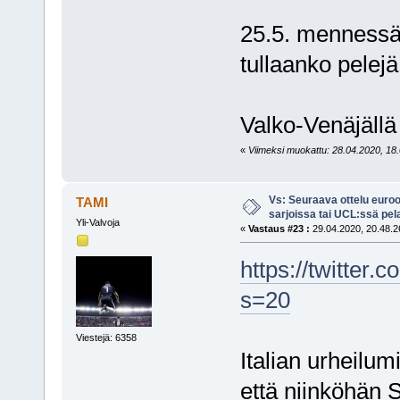
25.5. mennessä 
tullaanko pelej
Valko-Venäjällä
«
Viimeksi muokattu: 28.04.2020, 18.0
Vs: Seuraava ottelu euro
TAMI
sarjoissa tai UCL:ssä pel
Yli-Valvoja
«
Vastaus #23 :
29.04.2020, 20.48.2
https://twitte
s=20
Viestejä: 6358
Italian urheilumi
että niinköhän 