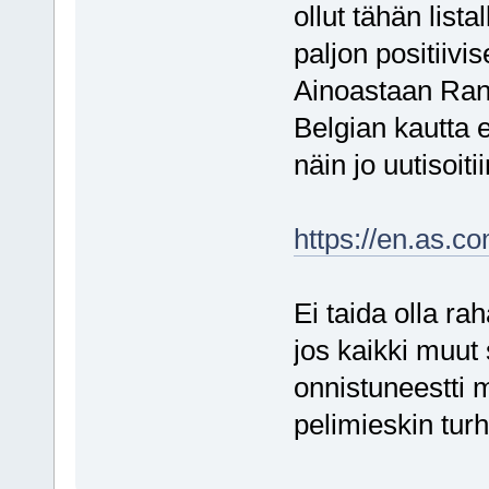
ollut tähän list
paljon positiivi
Ainoastaan Rans
Belgian kautta ei
näin jo uutisoitii
https://en.as.c
Ei taida olla rah
jos kaikki muut
onnistuneestti 
pelimieskin tur