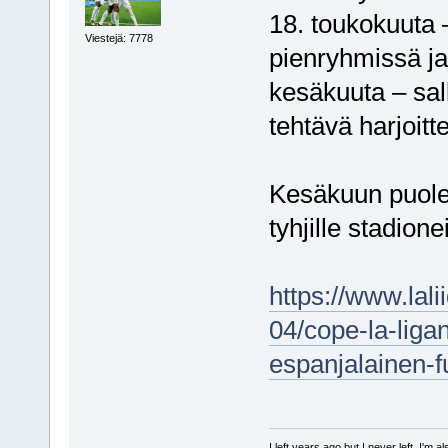
18. toukokuuta 
Viestejä: 7778
pienryhmissä ja
kesäkuuta – sal
tehtävä harjoitte
Kesäkuun puoles
tyhjille stadionei
https://www.lal
04/cope-la-liga
espanjalainen-f
I left years ago but I never left. I'm 