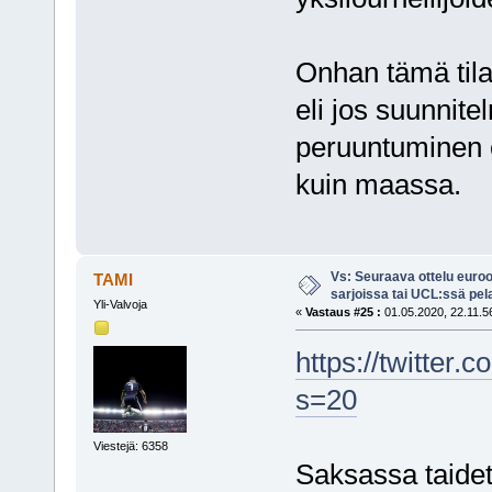
Onhan tämä tila
eli jos suunnite
peruuntuminen o
kuin maassa.
Vs: Seuraava ottelu euro
TAMI
sarjoissa tai UCL:ssä pel
Yli-Valvoja
«
Vastaus #25 :
01.05.2020, 22.11.5
https://twitter
s=20
Viestejä: 6358
Saksassa taidet