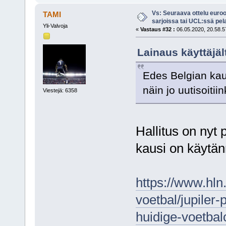
Vs: Seuraava ottelu euro
TAMI
sarjoissa tai UCL:ssä pel
Yli-Valvoja
«
Vastaus #32 :
06.05.2020, 20.58.5
Lainaus käyttäjäl
Edes Belgian kautt
näin jo uutisoitiin
Viestejä: 6358
Hallitus on nyt 
kausi on käytän
https://www.hln
voetbal/jupiler-
huidige-voetba