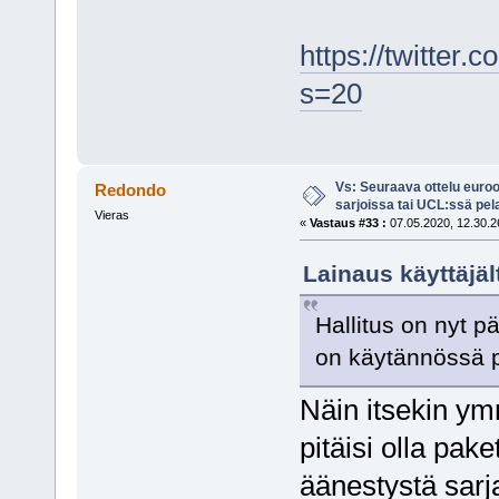
https://twitte
s=20
Vs: Seuraava ottelu euro
Redondo
sarjoissa tai UCL:ssä pel
Vieras
«
Vastaus #33 :
07.05.2020, 12.30.2
Lainaus käyttäjäl
Hallitus on nyt pä
on käytännössä p
Näin itsekin y
pitäisi olla pak
äänestystä sarj