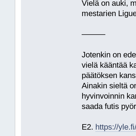
Vielä on auki, m
mestarien Ligue 
———
Jotenkin on edel
vielä kääntää ka
päätöksen kans
Ainakin sieltä o
hyvinvoinnin ka
saada futis pyö
E2.
https://yle.