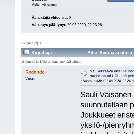
Vielä myöhemmin
Äänestäjiä yhteensä:
9
Äänestys päättynyt:
20.03.2020, 22.23.28
Sivuja:
1
[
2
]
3
Kirjoittaja
Aihe: Seuraava ottelu 
(Luettu 14878 kertaa)
0 jäsentä ja 1 Vieras katselee tätä aihetta.
Vs: Seuraava ottelu euro
Redondo
sarjoissa tai UCL:ssä pel
Vieras
«
Vastaus #20 :
24.04.2020, 22.26.4
Sauli Väisänen k
suunnutellaan p
Joukkueet erist
yksilö-/pienryhm