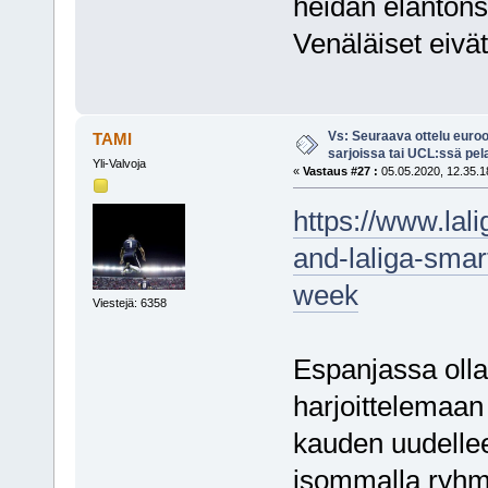
heidän elanton
Venäläiset eivät
Vs: Seuraava ottelu euro
TAMI
sarjoissa tai UCL:ssä pel
Yli-Valvoja
«
Vastaus #27 :
05.05.2020, 12.35.1
https://www.lal
and-laliga-smart
week
Viestejä: 6358
Espanjassa olla
harjoittelemaan 
kauden uudelleen
isommalla ryhm