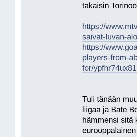
takaisin Torinoo
https://www.mtvu
saivat-luvan-alo
https://www.goa
players-from-ab
for/ypfhr74ux
Tuli tänään muu
liigaa ja Bate B
hämmensi sitä k
eurooppalainen 