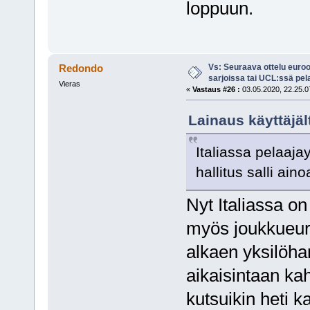
loppuun.
Vs: Seuraava ottelu euro
Redondo
sarjoissa tai UCL:ssä pel
Vieras
«
Vastaus #26 :
03.05.2020, 22.25.0
Lainaus käyttäjäl
Italiassa pelaaja
hallitus salli ain
Nyt Italiassa on
myös joukkueurh
alkaen yksilöhar
aikaisintaan ka
kutsuikin heti 