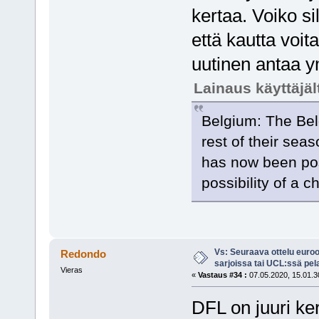
kertaa. Voiko sil
että kautta voi
uutinen antaa 
Lainaus käyttäjä
Belgium: The Belg
rest of their sea
has now been pos
possibility of a c
Vs: Seuraava ottelu euro
Redondo
sarjoissa tai UCL:ssä pel
Vieras
«
Vastaus #34 :
07.05.2020, 15.01.3
DFL on juuri ker