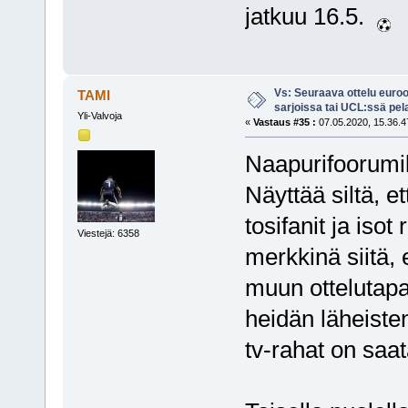
jatkuu 16.5.
Vs: Seuraava ottelu euro
TAMI
sarjoissa tai UCL:ssä pel
Yli-Valvoja
«
Vastaus #35 :
07.05.2020, 15.36.4
Naapurifoorumill
Näyttää siltä, e
tosifanit ja iso
Viestejä: 6358
merkkinä siitä, 
muun ottelutapa
heidän läheiste
tv-rahat on saat