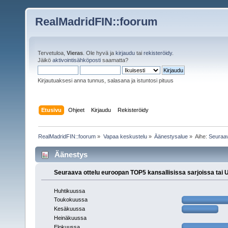
RealMadridFIN::foorum
Tervetuloa,
Vieras
. Ole hyvä ja
kirjaudu
tai
rekisteröidy
.
Jäikö
aktivointisähköposti
saamatta?
Kirjautuaksesi anna tunnus, salasana ja istuntosi pituus
Etusivu
Ohjeet
Kirjaudu
Rekisteröidy
RealMadridFIN::foorum
»
Vapaa keskustelu
»
Äänestysalue
»
Aihe:
Seuraav
Äänestys
Seuraava ottelu euroopan TOP5 kansallisissa sarjoissa tai
Huhtikuussa
Toukokuussa
Kesäkuussa
Heinäkuussa
Elokuussa