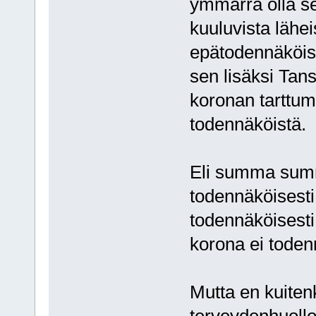
ymmärrä olla se
kuuluvista lähe
epätodennäköises
sen lisäksi Tans
koronan tarttumi
todennäköistä.
Eli summa summa
todennäköisesti 
todennäköisesti 
korona ei todenn
Mutta en kuitenk