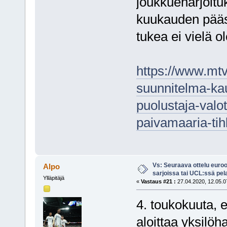
joukkueharjoituk
kuukauden pääs
tukea ei vielä ol
https://www.mtvuu
suunnitelma-ka
puolustaja-valo
paivamaaria-ti
Vs: Seuraava ottelu euro
Alpo
sarjoissa tai UCL:ssä pel
Ylläpitäjä
«
Vastaus #21 :
27.04.2020, 12.05.0
4. toukokuuta, e
aloittaa yksilö