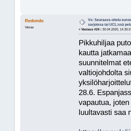
Vs: Seuraava ottelu euro
Redondo
sarjoissa tai UCL:ssä pel
Vieras
«
Vastaus #24 :
30.04.2020, 14.30.0
Pikkuhiljaa puto
kautta jatkamaa
suunnitelmat et
valtiojohdolta s
yksilöharjoittelu
28.6. Espanjass
vapautua, joten 
luultavasti saa 