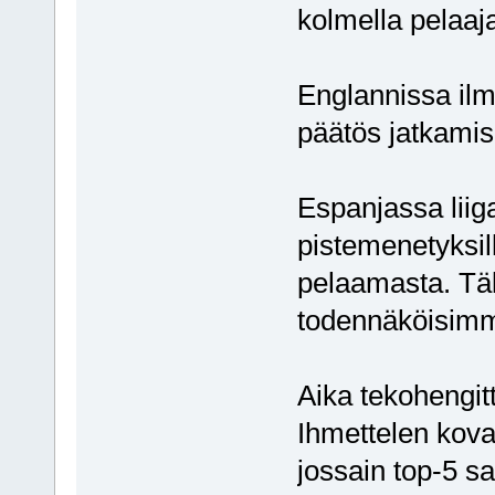
kolmella pelaaja
Englannissa ilme
päätös jatkamis
Espanjassa liiga
pistemenetyksill
pelaamasta. Täl
todennäköisimmäl
Aika tekohengit
Ihmettelen kovast
jossain top-5 s