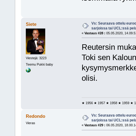
Vs: Seuraava ottelu euro
Siete
sarjoissa tai UCL:ssä pel
«
Vastaus #28 :
05.05.2020, 14.09.5
Reutersin mukaa
Toki sen Kaloun
Viestejä: 3223
Teemu Pukki baby
kysymysmerkkej
olisi.
★ 1956 ★ 1957 ★ 1958 ★ 1959 ★ 1
Vs: Seuraava ottelu euro
Redondo
sarjoissa tai UCL:ssä pel
Vieras
«
Vastaus #29 :
06.05.2020, 18.00.1