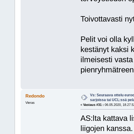
Toivottavasti ny
Pelit voi olla ky
kestänyt kaksi 
ilmeisesti vasta 
pienryhmätreen
Vs: Seuraava ottelu euro
Redondo
sarjoissa tai UCL:ssä pel
Vieras
«
Vastaus #31 :
06.05.2020, 18.27.5
AS:lta kattava 
liigojen kanssa.