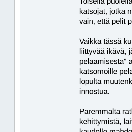
Toisella puolel
katsojat, jotka 
vain, että pelit 
Vaikka tässä kui
liittyvää ikävä, 
pelaamisesta” a
katsomoille pela
lopulta muutenk
innostua.
Paremmalta ratka
kehittymistä, la
kaudelle mahdol