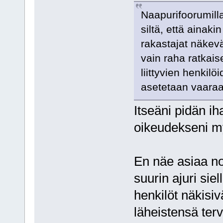
Naapurifoorumilla
siltä, että ainaki
rakastajat näkevä
vain raha ratkais
liittyvien henkil
asetetaan vaaraa
Itseäni pidän ih
oikeudekseni 
En näe asiaa no
suurin ajuri siel
henkilöt näkisiv
läheistensä terv