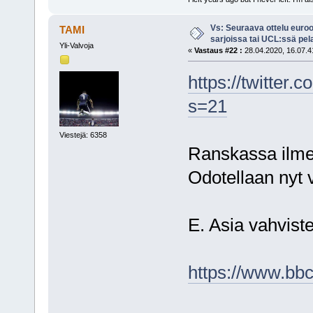
Vs: Seuraava ottelu euro
TAMI
sarjoissa tai UCL:ssä pel
Yli-Valvoja
«
Vastaus #22 :
28.04.2020, 16.07.4
https://twitter
s=21
Viestejä: 6358
Ranskassa ilmeis
Odotellaan nyt 
E. Asia vahvistet
https://www.bbc