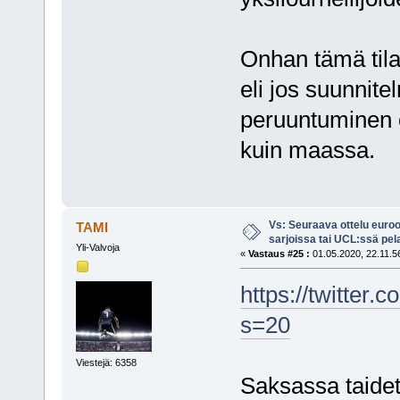
Onhan tämä tila
eli jos suunnite
peruuntuminen o
kuin maassa.
Vs: Seuraava ottelu euro
TAMI
sarjoissa tai UCL:ssä pel
Yli-Valvoja
«
Vastaus #25 :
01.05.2020, 22.11.5
https://twitter
s=20
Viestejä: 6358
Saksassa taidet