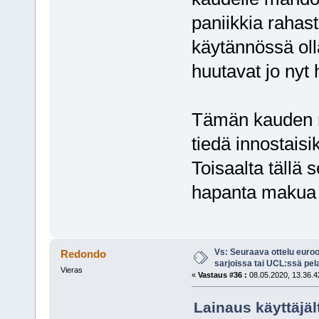
paniikkia rahas
käytännössä oll
huutavat jo nyt
Tämän kauden ryt
tiedä innostais
Toisaalta tällä s
hapanta makua 
Vs: Seuraava ottelu euro
Redondo
sarjoissa tai UCL:ssä pel
Vieras
«
Vastaus #36 :
08.05.2020, 13.36.4
Lainaus käyttäjäl