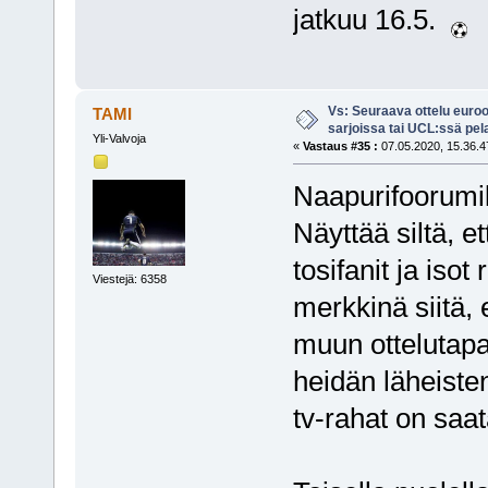
jatkuu 16.5.
Vs: Seuraava ottelu euro
TAMI
sarjoissa tai UCL:ssä pel
Yli-Valvoja
«
Vastaus #35 :
07.05.2020, 15.36.4
Naapurifoorumill
Näyttää siltä, e
tosifanit ja iso
Viestejä: 6358
merkkinä siitä, 
muun ottelutapa
heidän läheiste
tv-rahat on saat