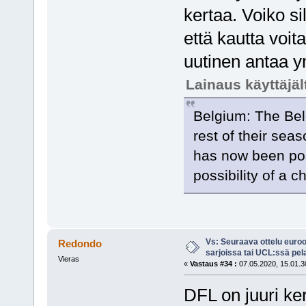
kertaa. Voiko sil
että kautta voi
uutinen antaa 
Lainaus käyttäjä
Belgium: The Belg
rest of their sea
has now been pos
possibility of a c
Vs: Seuraava ottelu euro
Redondo
sarjoissa tai UCL:ssä pel
Vieras
«
Vastaus #34 :
07.05.2020, 15.01.3
DFL on juuri ker