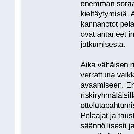
enemmän soraää
kieltäytymisiä.
kannanotot pela
ovat antaneet 
jatkumisesta.
Aika vähäisen r
verrattuna vaikk
avaamiseen. En
riskiryhmäläisil
ottelutapahtumi
Pelaajat ja taus
säännöllisesti j