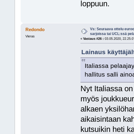
loppuun.
Vs: Seuraava ottelu euro
Redondo
sarjoissa tai UCL:ssä pel
Vieras
«
Vastaus #26 :
03.05.2020, 22.25.0
Lainaus käyttäjäl
Italiassa pelaaja
hallitus salli ain
Nyt Italiassa on
myös joukkueurh
alkaen yksilöhar
aikaisintaan ka
kutsuikin heti 