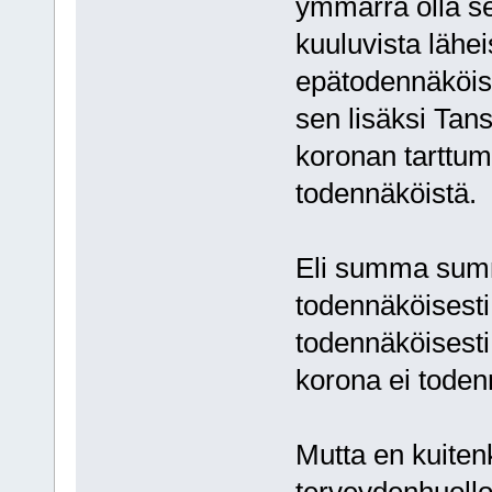
ymmärrä olla se
kuuluvista lähe
epätodennäköises
sen lisäksi Tans
koronan tarttumi
todennäköistä.
Eli summa summa
todennäköisesti 
todennäköisesti 
korona ei todenn
Mutta en kuitenk