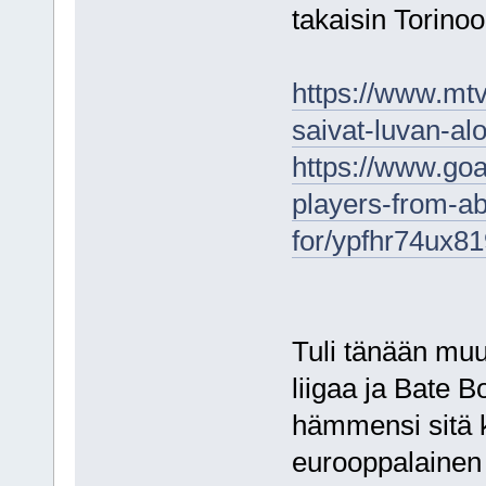
takaisin Torinoo
https://www.mtvu
saivat-luvan-alo
https://www.goa
players-from-ab
for/ypfhr74ux
Tuli tänään muu
liigaa ja Bate B
hämmensi sitä k
eurooppalainen 