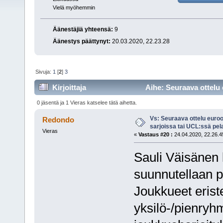
Vielä myöhemmin
Äänestäjiä yhteensä:
9
Äänestys päättynyt:
20.03.2020, 22.23.28
Sivuja:
1
[
2
]
3
Kirjoittaja
Aihe: Seuraava ottelu 
(Luettu 14889 kertaa)
0 jäsentä ja 1 Vieras katselee tätä aihetta.
Vs: Seuraava ottelu euro
Redondo
sarjoissa tai UCL:ssä pel
Vieras
«
Vastaus #20 :
24.04.2020, 22.26.4
Sauli Väisänen k
suunnutellaan p
Joukkueet erist
yksilö-/pienryhm