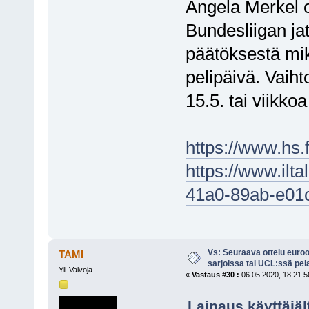
Angela Merkel 
Bundesliigan ja
päätöksestä mi
pelipäivä. Vaih
15.5. tai viikk
https://www.hs.
https://www.ilta
41a0-89ab-e01
Vs: Seuraava ottelu euro
TAMI
sarjoissa tai UCL:ssä pel
Yli-Valvoja
«
Vastaus #30 :
06.05.2020, 18.21.5
Lainaus käyttäjäl