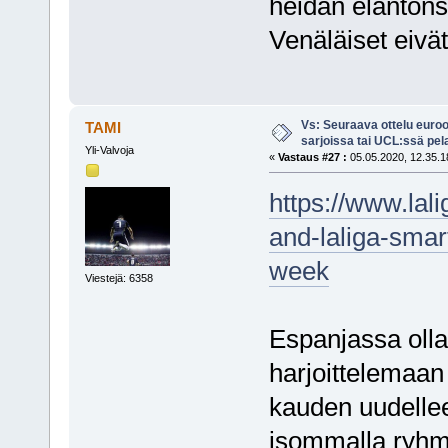
heidän elanton
Venäläiset eivät
Vs: Seuraava ottelu euro
TAMI
sarjoissa tai UCL:ssä pel
Yli-Valvoja
«
Vastaus #27 :
05.05.2020, 12.35.1
https://www.lal
and-laliga-smart
week
Viestejä: 6358
Espanjassa olla
harjoittelemaan 
kauden uudelleen
isommalla ryhm