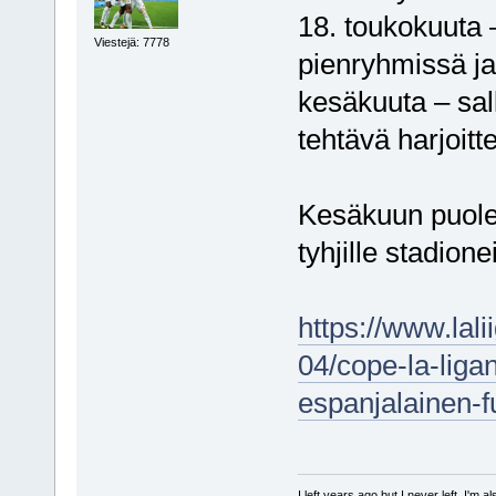
18. toukokuuta 
Viestejä: 7778
pienryhmissä ja
kesäkuuta – sal
tehtävä harjoitte
Kesäkuun puoles
tyhjille stadionei
https://www.lal
04/cope-la-liga
espanjalainen-f
I left years ago but I never left. I'm 