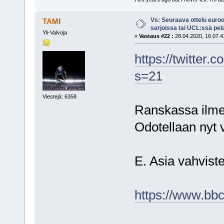
Vs: Seuraava ottelu euro
TAMI
sarjoissa tai UCL:ssä pel
Yli-Valvoja
«
Vastaus #22 :
28.04.2020, 16.07.4
https://twitter
s=21
Viestejä: 6358
Ranskassa ilmeis
Odotellaan nyt 
E. Asia vahvistet
https://www.bbc