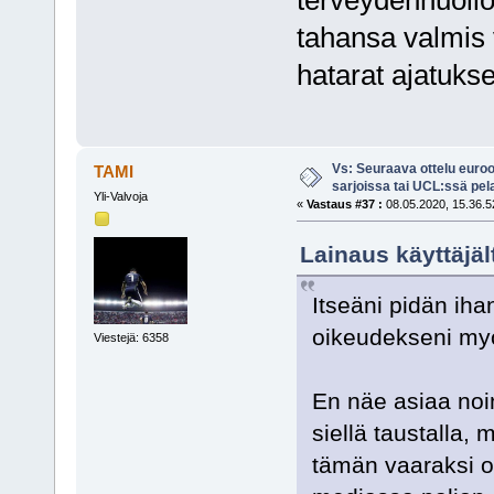
terveydenhuollo
tahansa valmis 
hatarat ajatukse
Vs: Seuraava ottelu euro
TAMI
sarjoissa tai UCL:ssä pel
Yli-Valvoja
«
Vastaus #37 :
08.05.2020, 15.36.5
Lainaus käyttäjäl
Itseäni pidän iha
oikeudekseni m
Viestejä: 6358
En näe asiaa noi
siellä taustalla, 
tämän vaaraksi om