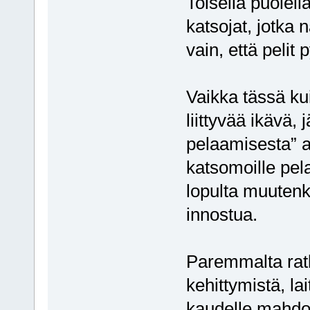
Toisella puolel
katsojat, jotka 
vain, että pelit 
Vaikka tässä kui
liittyvää ikävä, 
pelaamisesta” a
katsomoille pela
lopulta muutenk
innostua.
Paremmalta ratka
kehittymistä, la
kaudelle mahdol