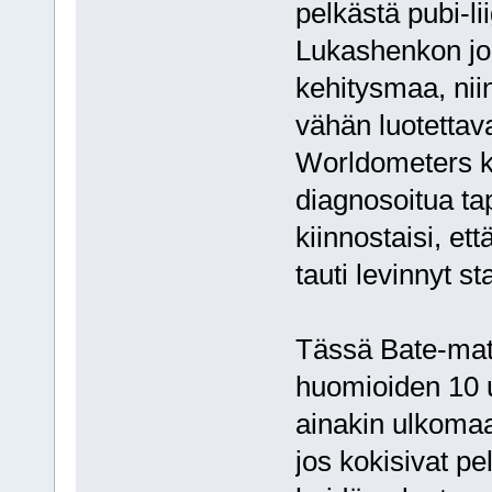
pelkästä pubi-l
Lukashenkon jo
kehitysmaa, nii
vähän luotettav
Worldometers k
diagnosoitua tap
kiinnostaisi, ett
tauti levinnyt s
Tässä Bate-mat
huomioiden 10 u
ainakin ulkomaa
jos kokisivat pe