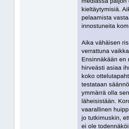
mediassa paljon
kieltäytymisiä. 
pelaamista vastaa
innostuneita kom
Aika vähäisen ri
verrattuna vaikk
Ensinnäkään en m
hirveästi asiaa i
koko ottelutapaht
testataan säännöl
ymmärrä olla sen
läheisistään. Ko
vaarallinen huippu
jo tutkimuskin, e
ei ole todennäköi