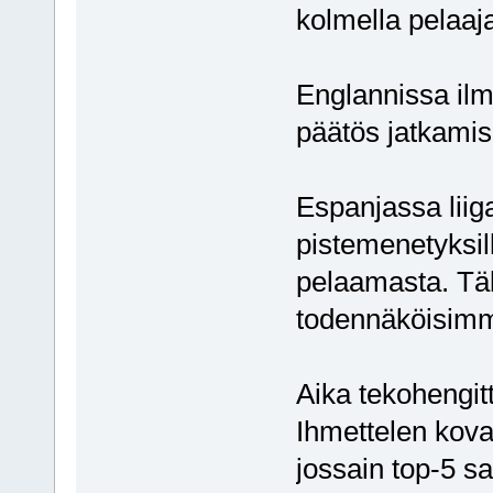
kolmella pelaaja
Englannissa ilme
päätös jatkamis
Espanjassa liiga
pistemenetyksill
pelaamasta. Täl
todennäköisimmäl
Aika tekohengit
Ihmettelen kovast
jossain top-5 s