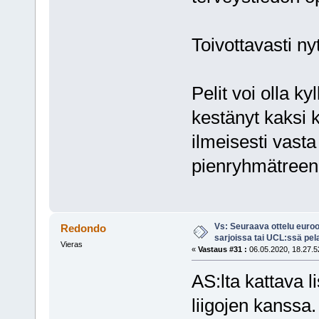
Toivottavasti ny
Pelit voi olla ky
kestänyt kaksi 
ilmeisesti vasta 
pienryhmätreen
Vs: Seuraava ottelu euro
Redondo
sarjoissa tai UCL:ssä pel
Vieras
«
Vastaus #31 :
06.05.2020, 18.27.5
AS:lta kattava 
liigojen kanssa.