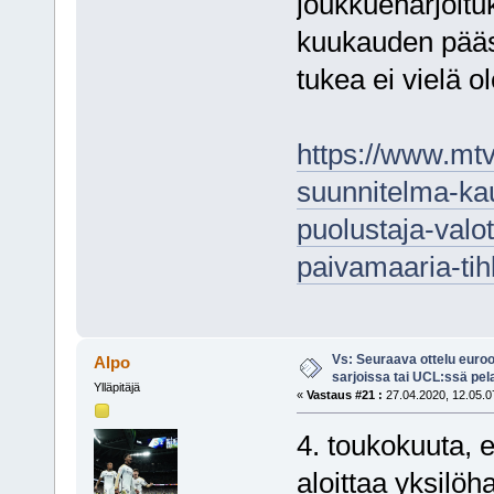
joukkueharjoituk
kuukauden pääs
tukea ei vielä ol
https://www.mtvuu
suunnitelma-ka
puolustaja-valo
paivamaaria-ti
Vs: Seuraava ottelu euro
Alpo
sarjoissa tai UCL:ssä pel
Ylläpitäjä
«
Vastaus #21 :
27.04.2020, 12.05.0
4. toukokuuta, e
aloittaa yksilö