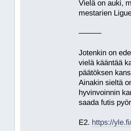
Vielä on auki, m
mestarien Ligue 
———
Jotenkin on edel
vielä kääntää ka
päätöksen kans
Ainakin sieltä o
hyvinvoinnin ka
saada futis pyö
E2.
https://yle.