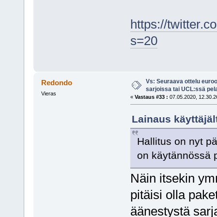
https://twitte
s=20
Vs: Seuraava ottelu euro
Redondo
sarjoissa tai UCL:ssä pel
Vieras
«
Vastaus #33 :
07.05.2020, 12.30.2
Lainaus käyttäjäl
Hallitus on nyt pä
on käytännössä p
Näin itsekin y
pitäisi olla pak
äänestystä sarj