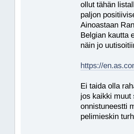
ollut tähän list
paljon positiivi
Ainoastaan Rans
Belgian kautta ei
näin jo uutisoitii
https://en.as.c
Ei taida olla rah
jos kaikki muut
onnistuneestti 
pelimieskin tur