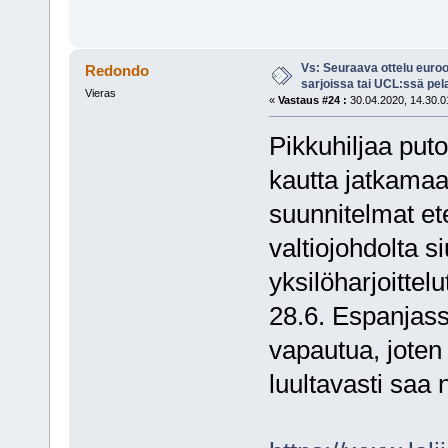
Vs: Seuraava ottelu euro
Redondo
sarjoissa tai UCL:ssä pel
Vieras
«
Vastaus #24 :
30.04.2020, 14.30.0
Pikkuhiljaa puto
kautta jatkamaa
suunnitelmat et
valtiojohdolta s
yksilöharjoittelu
28.6. Espanjass
vapautua, joten 
luultavasti saa 