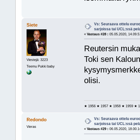
Vs: Seuraava ottelu euro
Siete
sarjoissa tai UCL:ssä pel
«
Vastaus #28 :
05.05.2020, 14.09.5
Reutersin mukaa
Toki sen Kaloun
Viestejä: 3223
Teemu Pukki baby
kysymysmerkkej
olisi.
★ 1956 ★ 1957 ★ 1958 ★ 1959 ★ 1
Vs: Seuraava ottelu euro
Redondo
sarjoissa tai UCL:ssä pel
Vieras
«
Vastaus #29 :
06.05.2020, 18.00.1