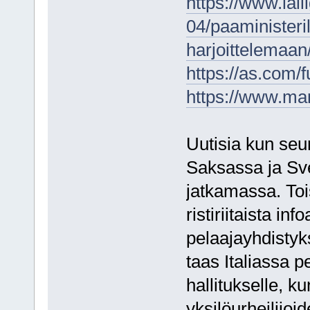
https://www.lal
04/paaministeri
harjoittelemaan
https://as.com
https://www.ma
Uutisia kun seur
Saksassa ja Sve
jatkamassa. Toi
ristiriitaista i
pelaajayhdistyk
taas Italiassa p
hallitukselle, ku
yksilöurheilijoi