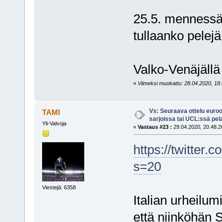
25.5. mennessä 
tullaanko pelej
Valko-Venäjällä
«
Viimeksi muokattu: 28.04.2020, 18.0
Vs: Seuraava ottelu euro
TAMI
sarjoissa tai UCL:ssä pel
Yli-Valvoja
«
Vastaus #23 :
29.04.2020, 20.48.2
https://twitte
s=20
Viestejä: 6358
Italian urheilumi
että niinköhän 