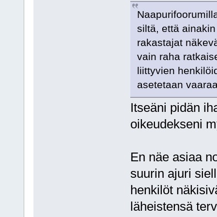
Naapurifoorumilla
siltä, että ainaki
rakastajat näkevä
vain raha ratkais
liittyvien henkil
asetetaan vaaraa
Itseäni pidän ih
oikeudekseni 
En näe asiaa no
suurin ajuri siel
henkilöt näkisiv
läheistensä terv