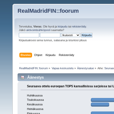
RealMadridFIN::foorum
Tervetuloa,
Vieras
. Ole hyvä ja
kirjaudu
tai
rekisteröidy
.
Jäikö
aktivointisähköposti
saamatta?
Kirjautuaksesi anna tunnus, salasana ja istuntosi pituus
Etusivu
Ohjeet
Kirjaudu
Rekisteröidy
RealMadridFIN::foorum
»
Vapaa keskustelu
»
Äänestysalue
»
Aihe:
Seuraav
Äänestys
Seuraava ottelu euroopan TOP5 kansallisissa sarjoissa tai
Huhtikuussa
Toukokuussa
Kesäkuussa
Heinäkuussa
Elokuussa