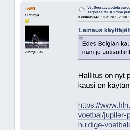
Vs: Seuraava ottelu euro
TAMI
sarjoissa tai UCL:ssä pel
Yli-Valvoja
«
Vastaus #32 :
06.05.2020, 20.58.5
Lainaus käyttäjäl
Edes Belgian kautt
näin jo uutisoitiin
Viestejä: 6358
Hallitus on nyt 
kausi on käytän
https://www.hln
voetbal/jupiler-
huidige-voetba