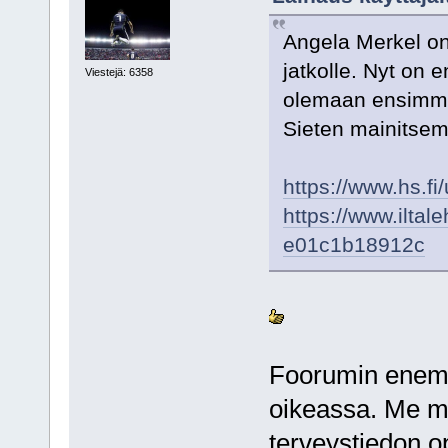
Angela Merkel on
jatkolle. Nyt on 
Viestejä: 6358
olemaan ensimmäi
Sieten mainitsem
https://www.hs.f
https://www.iltal
e01c1b18912c
Foorumin enemmi
oikeassa. Me m
terveystiedon o