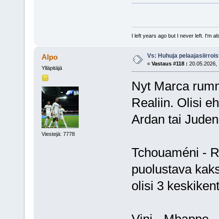
I left years ago but I never left. I'm 
Vs: Huhuja pelaajasiirroi
Alpo
«
Vastaus #118 :
20.05.2026, 
Ylläpitäjä
Nyt Marca rummu
Realiin. Olisi eh
Ardan tai Jude
Viestejä: 7778
Tchouaméni - Ro
puolustava kaks
olisi 3 keskiken