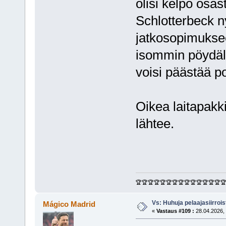
olisi kelpo osas
Schlotterbeck ny
jatkosopimuksee
isommin pöydälle
voisi päästää po
Oikea laitapakki
lähtee.
🏆🏆🏆🏆🏆🏆🏆🏆🏆🏆🏆🏆🏆🏆
Vs: Huhuja pelaajasiirroi
Mágico Madrid
«
Vastaus #109 :
28.04.2026, 