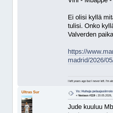
Vini - Mbappe -
Ei olisi kyllä m
tulisi. Onko ky
Valverden paika
https://www.mar
madrid/2026/05/
I left years ago but I never left. I'm 
Vs: Huhuja pelaajasiirroi
Ultras Sur
«
Vastaus #119 :
20.05.2026, 
Jude kuuluu Mba