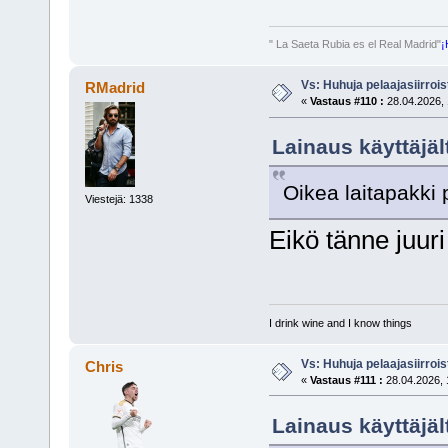
" La Saeta Rubia es el Real Madrid"
¡
Vs: Huhuja pelaajasiirroi
RMadrid
«
Vastaus #110 :
28.04.2026, 
Lainaus käyttäjäl
Oikea laitapakki 
Viestejä: 1338
Eikö tänne juuri
I drink wine and I know things
Vs: Huhuja pelaajasiirroi
Chris
«
Vastaus #111 :
28.04.2026, 
Lainaus käyttäjäl