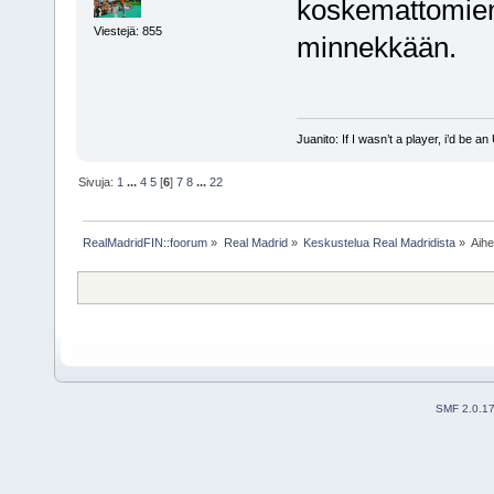
koskemattomien 
Viestejä: 855
minnekkään.
Juanito: If I wasn’t a player, i’d be an 
Sivuja:
1
...
4
5
[
6
]
7
8
...
22
RealMadridFIN::foorum
»
Real Madrid
»
Keskustelua Real Madridista
»
Aih
SMF 2.0.1