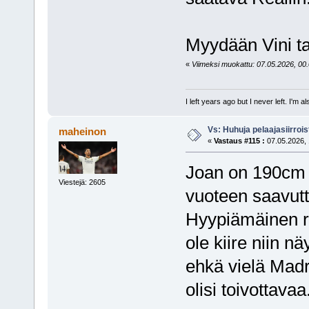
Myydään Vini t
«
Viimeksi muokattu: 07.05.2026, 00.0
I left years ago but I never left. I'm 
Vs: Huhuja pelaajasiirroi
maheinon
«
Vastaus #115 :
07.05.2026, 
Joan on 190cm pi
Viestejä: 2605
vuoteen saavutt
Hyypiämäinen ra
ole kiire niin nä
ehkä vielä Madr
olisi toivottavaa