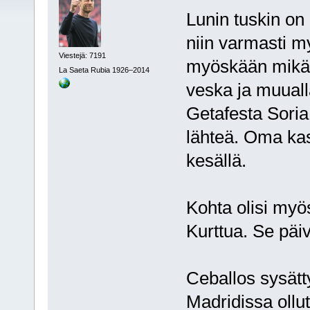
Lunin tuskin on
niin varmasti my
Viestejä: 7191
myöskään mikään
La Saeta Rubia 1926–2014
veska ja muuall
Getafesta Soria
lähteä. Oma kas
kesällä.
Kohta olisi myö
Kurttua. Se päi
Ceballos sysätt
Madridissa ollut