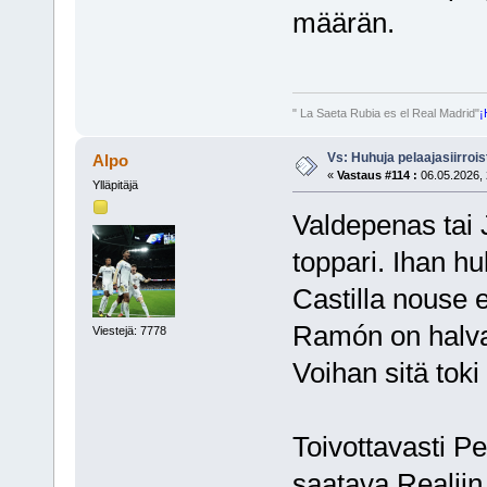
määrän.
" La Saeta Rubia es el Real Madrid"
¡
Vs: Huhuja pelaajasiirroi
Alpo
«
Vastaus #114 :
06.05.2026, 
Ylläpitäjä
Valdepenas tai J
toppari. Ihan h
Castilla nouse 
Ramón on halva
Viestejä: 7778
Voihan sitä toki
Toivottavasti P
saatava Realiin