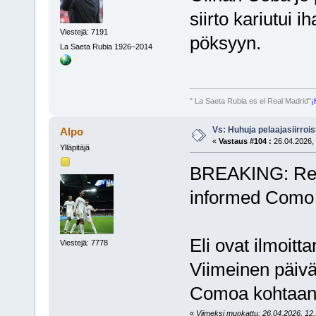
siirto kariutui 
Viestejä: 7191
pöksyyn.
La Saeta Rubia 1926–2014
" La Saeta Rubia es el Real Madrid"
¡
Vs: Huhuja pelaajasiirroi
Alpo
«
Vastaus #104 :
26.04.2026, 
Ylläpitäjä
BREAKING: Rea
informed Como t
Eli ovat ilmoitt
Viestejä: 7778
Viimeinen päivä 
Comoa kohtaan,
«
Viimeksi muokattu: 26.04.2026, 12.5