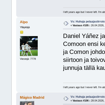
I left years ago but I never left. I'm 
Vs: Huhuja pelaajasiirroi
Alpo
«
Vastaus #105 :
26.04.2026, 
Ylläpitäjä
Daniel Yáñez ja
Comoon ensi ke
ja Comon johdos
siirtoon ja toiv
Viestejä: 7778
junnuja tällä ka
I left years ago but I never left. I'm 
Vs: Huhuja pelaajasiirroi
Mágico Madrid
«
Vastaus #106 :
28.04.2026, 