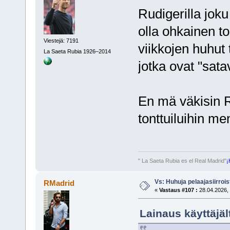
Rudigerilla joku
olla ohkainen to
Viestejä: 7191
viikkojen huhut 
La Saeta Rubia 1926–2014
jotka ovat "sat
En mä väkisin R
tonttuiluihin m
" La Saeta Rubia es el Real Madrid"
¡
Vs: Huhuja pelaajasiirroi
RMadrid
«
Vastaus #107 :
28.04.2026, 
Lainaus käyttäjäl