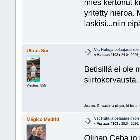
mies kertonut ku
yritetty hieroa.
laskisi...niin ei
Vs: Huhuja pelaajasiirroi
Ultras Sur
«
Vastaus #102 :
24.04.2026, 
Betisillä ei ol
siirtokorvausta.
Viestejä: 855
Juanito: If I wasn’t a player, i’d be an 
Vs: Huhuja pelaajasiirroi
Mágico Madrid
«
Vastaus #103 :
25.04.2026, 
Olihan Ceba jo p