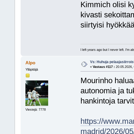
Kimmich olisi ky
kivasti sekoitt
siirtyisi hyökkä
I left years ago but I never left. I'm 
Vs: Huhuja pelaajasiirroi
Alpo
«
Vastaus #117 :
20.05.2026, 
Ylläpitäjä
Mourinho haluaa
autonomia ja tu
hankintoja tarvi
Viestejä: 7778
https://www.mar
madrid/2026/05