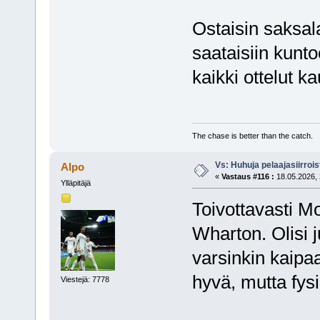
Ostaisin saksala
saataisiin kunto
kaikki ottelut k
The chase is better than the catch.
Vs: Huhuja pelaajasiirroi
Alpo
«
Vastaus #116 :
18.05.2026, 
Ylläpitäjä
Toivottavasti 
Wharton. Olisi j
varsinkin kaipaa
hyvä, mutta fysi
Viestejä: 7778