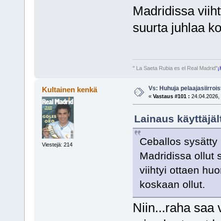
Madridissa viih
suurta juhlaa ko
" La Saeta Rubia es el Real Madrid"
¡
Vs: Huhuja pelaajasiirroi
Kultainen kenkä
«
Vastaus #101 :
24.04.2026, 
Lainaus käyttäjäl
Ceballos sysätty
Viestejä: 214
Madridissa ollut 
viihtyi ottaen hu
koskaan ollut.
Niin...raha saa