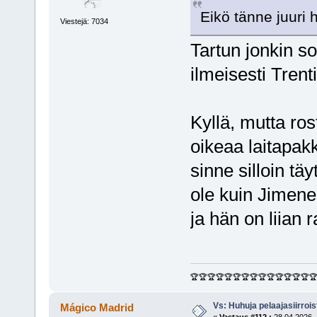
Eikö tänne juuri 
Viestejä: 7034
Tartun jonkin so
ilmeisesti Trent
Kyllä, mutta ros
oikeaa laitapakk
sinne silloin tä
ole kuin Jimene
ja hän on liian 
🏆🏆🏆🏆🏆🏆🏆🏆🏆🏆🏆🏆🏆🏆
Vs: Huhuja pelaajasiirroi
Mágico Madrid