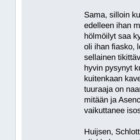
Sama, silloin k
edelleen ihan m
hölmöilyt saa k
oli ihan fiasko
sellainen tikit
hyvin pysynyt k
kuitenkaan kave
tuuraaja on naar
mitään ja Asenc
vaikuttanee isos
Huijsen, Schlott