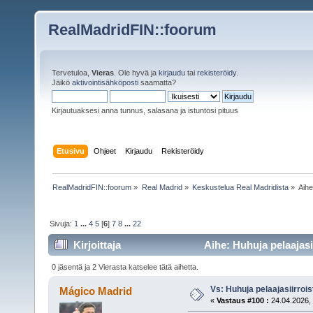
RealMadridFIN::foorum
Tervetuloa,
Vieras
. Ole hyvä ja
kirjaudu
tai
rekisteröidy
.
Jäikö
aktivointisähköposti
saamatta?
Kirjautuaksesi anna tunnus, salasana ja istuntosi pituus
Etusivu
Ohjeet
Kirjaudu
Rekisteröidy
RealMadridFIN::foorum
»
Real Madrid
»
Keskustelua Real Madridista
»
Aih
Sivuja:
1
...
4
5
[
6
]
7
8
...
22
Kirjoittaja
Aihe: Huhuja pelaajasi
0 jäsentä ja 2 Vierasta katselee tätä aihetta.
Vs: Huhuja pelaajasiirroi
Mágico Madrid
«
Vastaus #100 :
24.04.2026, 