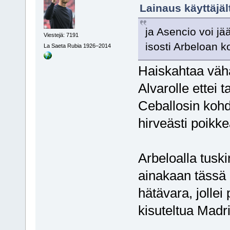
Lainaus käyttäjäl
ja Asencio voi j
Viestejä: 7191
isosti Arbeloan k
La Saeta Rubia 1926–2014
Haiskahtaa vähän
Alvarolle ettei 
Ceballosin kohd
hirveästi poikke
Arbeloalla tusk
ainakaan tässä 
hätävara, joll
kisuteltua Madri