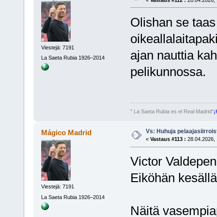
«
Vastaus #112 :
28.04.2026, 
Olishan se taas
oikeallalaitapak
Viestejä: 7191
ajan nauttia ka
La Saeta Rubia 1926–2014
pelikunnossa.
" La Saeta Rubia es el Real Madrid"
¡
Vs: Huhuja pelaajasiirroi
Mágico Madrid
«
Vastaus #113 :
28.04.2026, 
Victor Valdepe
Eiköhän kesällä l
Viestejä: 7191
La Saeta Rubia 1926–2014
Näitä vasempiap