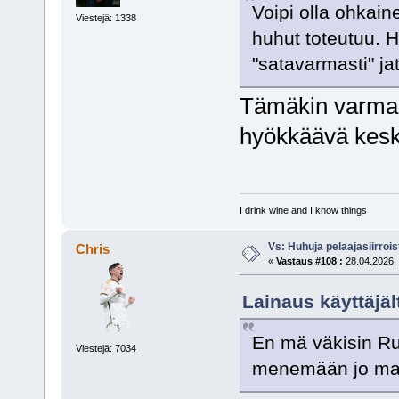
Voipi olla ohkain
Viestejä: 1338
huhut toteutuu. Hu
"satavarmasti" j
Tämäkin varmaan
hyökkäävä keski
I drink wine and I know things
Vs: Huhuja pelaajasiirroi
Chris
«
Vastaus #108 :
28.04.2026, 
Lainaus käyttäjäl
En mä väkisin Rud
Viestejä: 7034
menemään jo ma