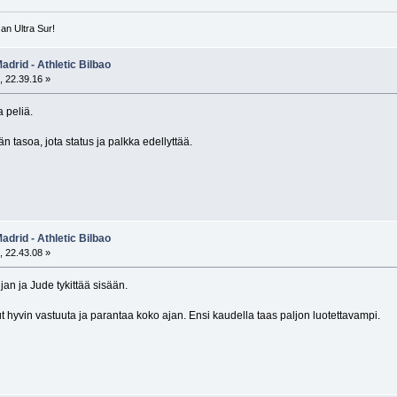
e an Ultra Sur!
adrid - Athletic Bilbao
, 22.39.16 »
 peliä.
än tasoa, jota status ja palkka edellyttää.
adrid - Athletic Bilbao
, 22.43.08 »
jan ja Jude tykittää sisään.
t hyvin vastuuta ja parantaa koko ajan. Ensi kaudella taas paljon luotettavampi.