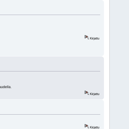
Kirjattu
audella.
Kirjattu
Kirjattu