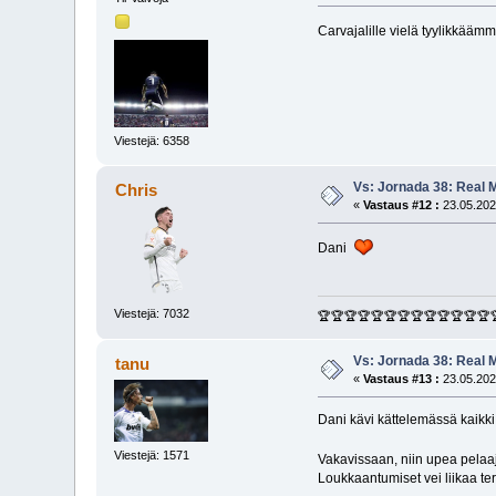
Carvajalille vielä tyylikkää
Viestejä: 6358
Vs: Jornada 38: Real M
Chris
«
Vastaus #12 :
23.05.202
Dani
Viestejä: 7032
🏆🏆🏆🏆🏆🏆🏆🏆🏆🏆🏆🏆🏆
Vs: Jornada 38: Real M
tanu
«
Vastaus #13 :
23.05.202
Dani kävi kättelemässä kaikki
Viestejä: 1571
Vakavissaan, niin upea pelaaja
Loukkaantumiset vei liikaa te