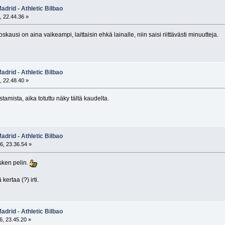
adrid - Athletic Bilbao
, 22.44.36 »
ausi on aina vaikeampi, laittaisin ehkä lainalle, niin saisi riittävästi minuutteja.
adrid - Athletic Bilbao
, 22.48.40 »
tamista, aika totuttu näky tältä kaudelta.
adrid - Athletic Bilbao
6, 23.36.54 »
esken pelin.
ertaa (?) irti.
adrid - Athletic Bilbao
, 23.45.20 »