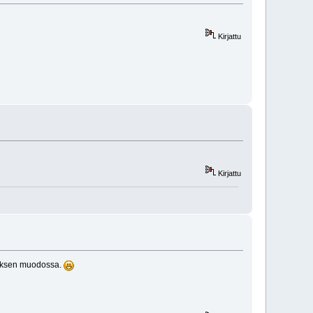
Kirjattu
Kirjattu
ytyksen muodossa.