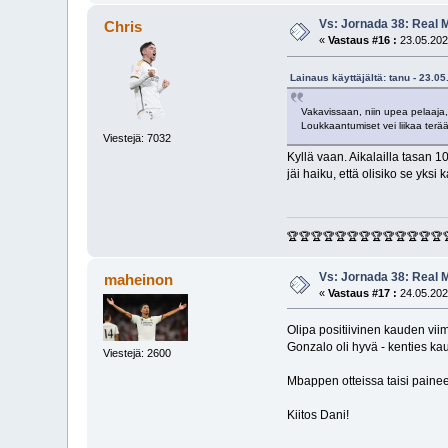
Vs: Jornada 38: Real M
Chris
«
Vastaus #16 :
23.05.202
Lainaus käyttäjältä: tanu - 23.0
Vakavissaan, niin upea pelaaja, 
Loukkaantumiset vei liikaa terää
Viestejä: 7032
Kyllä vaan. Aikalailla tasan
jäi haiku, että olisiko se yksi 
🏆🏆🏆🏆🏆🏆🏆🏆🏆🏆🏆🏆🏆
Vs: Jornada 38: Real M
maheinon
«
Vastaus #17 :
24.05.202
Olipa positiivinen kauden viim
Gonzalo oli hyvä - kenties kau
Viestejä: 2600
Mbappen otteissa taisi painee
Kiitos Dani!