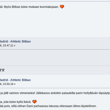
mmät. Myös Bilbao tulee mukaan kunniakujaan.
adrid - Athletic Bilbao
6, 23.47.11 »
🏆🏆
adrid - Athletic Bilbao
6, 23.50.18 »
 ja jätti vaimon viimeiseksi! Jälkikasvu antoikin palautetta parin hellyttävän läpsä
, jota tulee kyllä ikävä.
rää pois, sillä olihan Dani parhaassa iskussa ollessaan lähes täydellinen.