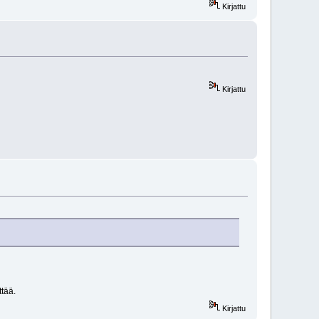
Kirjattu
Kirjattu
tää.
Kirjattu