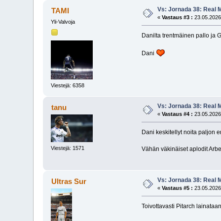
Vs: Jornada 38: Real M
TAMI
«
Vastaus #3 :
23.05.2026
Yli-Valvoja
Danilta trentmäinen pallo ja G
Dani
Viestejä: 6358
Vs: Jornada 38: Real M
tanu
«
Vastaus #4 :
23.05.2026
Dani keskitellyt noita paljon 
Viestejä: 1571
Vähän väkinäiset aplodit Arbel
Vs: Jornada 38: Real M
Ultras Sur
«
Vastaus #5 :
23.05.2026
Toivottavasti Pitarch lainataan