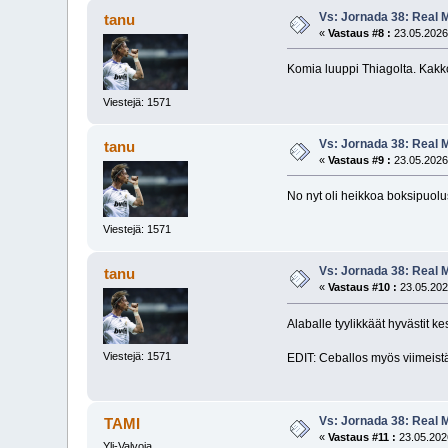
Vs: Jornada 38: Real M
tanu
«
Vastaus #8 :
23.05.2026
Komia luuppi Thiagolta. Kakkosk
Viestejä: 1571
Vs: Jornada 38: Real M
tanu
«
Vastaus #9 :
23.05.2026
No nyt oli heikkoa boksipuolus
Viestejä: 1571
Vs: Jornada 38: Real M
tanu
«
Vastaus #10 :
23.05.202
Alaballe tyylikkäät hyvästit k
Viestejä: 1571
EDIT: Ceballos myös viimeistä k
Vs: Jornada 38: Real M
TAMI
«
Vastaus #11 :
23.05.2026
Yli-Valvoja