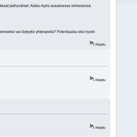
eikkaat jäähyväiset. Alaba myös avauksessa viimeisessä
miseksi vai löytyykö yhteispeliä? Potentiaalia olisi hyviin
Kirjattu
Kirjattu
Kirjattu