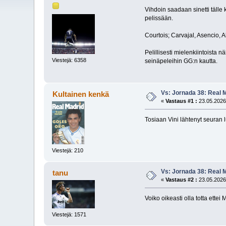
Vihdoin saadaan sinetti tälle
pelissään.
Courtois; Carvajal, Asencio,
Pelillisesti mielenkiintoista 
Viestejä: 6358
seinäpeleihin GG:n kautta.
Vs: Jornada 38: Real M
Kultainen kenkä
«
Vastaus #1 :
23.05.2026
Tosiaan Vini lähtenyt seuran l
Viestejä: 210
Vs: Jornada 38: Real M
tanu
«
Vastaus #2 :
23.05.2026
Voiko oikeasti olla totta ette
Viestejä: 1571