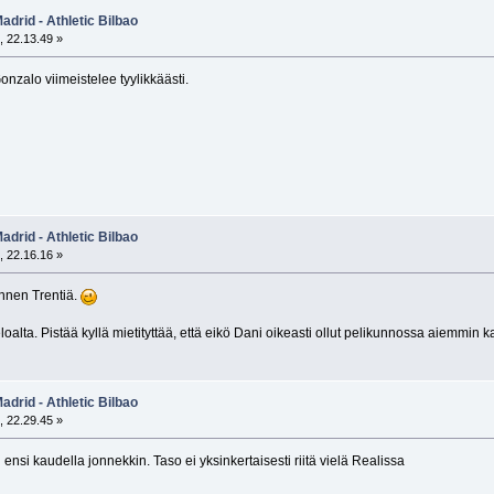
adrid - Athletic Bilbao
, 22.13.49 »
onzalo viimeistelee tyylikkäästi.
adrid - Athletic Bilbao
, 22.16.16 »
ennen Trentiä.
oalta. Pistää kyllä mietityttää, että eikö Dani oikeasti ollut pelikunnossa aiemmin k
adrid - Athletic Bilbao
, 22.29.45 »
 ensi kaudella jonnekkin. Taso ei yksinkertaisesti riitä vielä Realissa