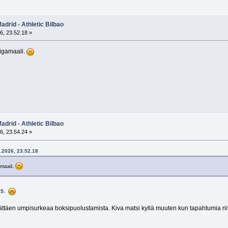
adrid - Athletic Bilbao
6, 23.52.18 »
iigamaali.
adrid - Athletic Bilbao
6, 23.54.24 »
5.2026, 23.52.18
amaali.
is.
ttäen umpisurkeaa boksipuolustamista. Kiva matsi kyllä muuten kun tapahtumia riit