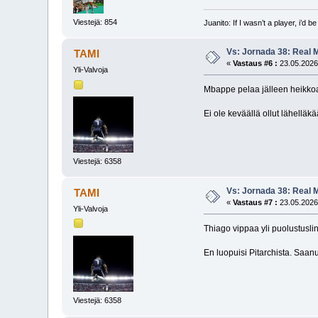
Viestejä: 854
Juanito: If I wasn’t a player, i’d b
Vs: Jornada 38: Real M
TAMI
«
Vastaus #6 :
23.05.2026
Yli-Valvoja
Mbappe pelaa jälleen heikkoa
Ei ole keväällä ollut lähelläkä
Viestejä: 6358
Vs: Jornada 38: Real M
TAMI
«
Vastaus #7 :
23.05.2026
Yli-Valvoja
Thiago vippaa yli puolustuslin
En luopuisi Pitarchista. Saanu
Viestejä: 6358