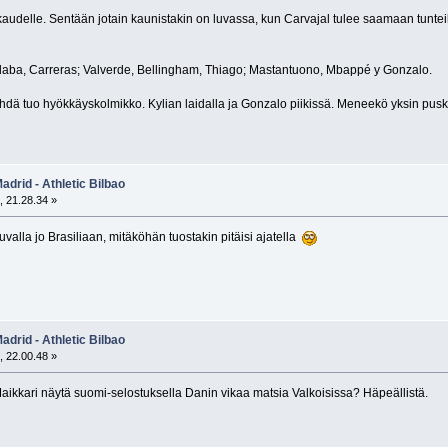
 kaudelle. Sentään jotain kaunistakin on luvassa, kun Carvajal tulee saamaan tunt
 Alaba, Carreras; Valverde, Bellingham, Thiago; Mastantuono, Mbappé y Gonzalo.
nähdä tuo hyökkäyskolmikko. Kylian laidalla ja Gonzalo piikissä. Meneekö yksin puske
adrid - Athletic Bilbao
, 21.28.34 »
uvalla jo Brasiliaan, mitäköhän tuostakin pitäisi ajatella
adrid - Athletic Bilbao
, 22.00.48 »
i Maikkari näytä suomi-selostuksella Danin vikaa matsia Valkoisissa? Häpeällistä.