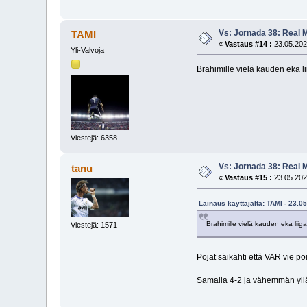
Vs: Jornada 38: Real M
TAMI
«
Vastaus #14 :
23.05.202
Yli-Valvoja
Brahimille vielä kauden eka l
Viestejä: 6358
Vs: Jornada 38: Real M
tanu
«
Vastaus #15 :
23.05.202
Lainaus käyttäjältä: TAMI - 23.0
Brahimille vielä kauden eka liig
Viestejä: 1571
Pojat säikähti että VAR vie po
Samalla 4-2 ja vähemmän yllä