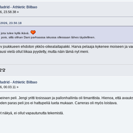
adrid - Athletic Bilbao
6, 23.58.38 »
5.2026, 23.50.18
jota tulee kyllä ikävä.
 pois, sillä olihan Dani parhaassa iskussa ollessaan lähes täydellinen.
 10v joukkueen ehdoton ykkös-oikealaitapakki. Harva pelaaja kykenee moiseen ja v
kausi vielä ollut liikaa pyydetty, mutta näin tämä nyt meni.
🏆🏆
adrid - Athletic Bilbao
6, 00.03.11 »
einen peli. Jengi yritti tosissaan ja pallonhallinta oli timanttista. Hienoa, että av
den paras peli jos ei hattupeliä lueta mukaan. Carreras oli myös loistava.
t näkyä, ei ollut vapautunutta tekemistä.