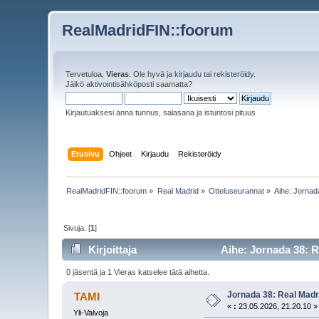
RealMadridFIN::foorum
Tervetuloa,
Vieras
. Ole hyvä ja
kirjaudu
tai
rekisteröidy
.
Jäikö
aktivointisähköposti
saamatta?
Kirjautuaksesi anna tunnus, salasana ja istuntosi pituus
Etusivu
Ohjeet
Kirjaudu
Rekisteröidy
RealMadridFIN::foorum
»
Real Madrid
»
Otteluseurannat
»
Aihe:
Jornada
Sivuja: [
1
]
Kirjoittaja
Aihe: Jornada 38: Re
0 jäsentä ja 1 Vieras katselee tätä aihetta.
Jornada 38: Real Madri
TAMI
«
:
23.05.2026, 21.20.10 »
Yli-Valvoja